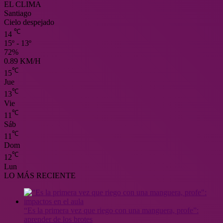
EL CLIMA
Santiago
Cielo despejado
℃
14
15º - 13º
72%
0.89 KM/H
℃
15
Jue
℃
13
Vie
℃
11
Sáb
℃
11
Dom
℃
12
Lun
LO MÁS RECIENTE
“Es la primera vez que riego con una manguera, profe”:
aprender de los brotes