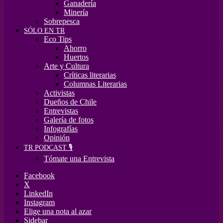
Ganadería
Minería
Sobrepesca
SÓLO EN TR
Eco Tips
Ahorro
Huertos
Arte y Cultura
Críticas literarias
Columnas Literarias
Activistas
Dueños de Chile
Entrevistas
Galería de fotos
Infografías
Opinión
TR PODCAST 🎙️
Tómate una Entrevista
Facebook
X
LinkedIn
Instagram
Elige una nota al azar
Sidebar