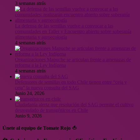
3 semanas atrás
La defensa de las semillas vuelve a convocar a las
comunidades en Taller y Encuentro abierto sobre soberanía
alimentaria y agroecología
4 semanas atrás
Organizaciones Mapuche se articulan frente a amenazas de
reforma a la Ley Indígena
4 semanas atrás
Defensores de semillas en todo Chile tienen entre “ceja y
ceja” la nueva consulta del SAG
Junio 24, 2026
Ciudadanía alerta que resolución del SAG permite el cultivo
desregulado de transgénicos en Chile
Junio 9, 2026
Únete al equipo de Tomate Rojo 🍅