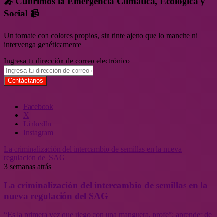
🎤 Cubrimos la Emergencia Climática, Ecológica y
Social 📹
Un tomate con colores propios, sin tinte ajeno que lo manche ni
intervenga genéticamente
Ingresa tu dirección de correo electrónico
Facebook
X
LinkedIn
Instagram
La criminalización del intercambio de semillas en la nueva
regulación del SAG
3 semanas atrás
La criminalización del intercambio de semillas en la
nueva regulación del SAG
“Es la primera vez que riego con una manguera, profe”: aprender de