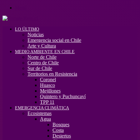
Menú
LO ÚLTIMO
Noticias
Emergencia social en Chile
Arte y Cultura
MEDIO AMBIENTE EN CHILE
Norte de Chile
Centro de Chile
Sur de Chile
Territorios en Resistencia
Coronel
Huasco
Mejillones
Quintero y Puchuncaví
TPP 11
EMERGENCIA CLIMÁTICA
Ecosistemas
Agua
Bosques
Costa
Desiertos