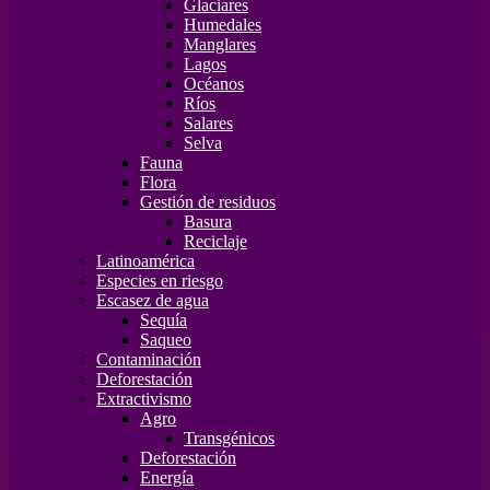
Glaciares
Humedales
Manglares
Lagos
Océanos
Ríos
Salares
Selva
Fauna
Flora
Gestión de residuos
Basura
Reciclaje
Latinoamérica
Especies en riesgo
Escasez de agua
Sequía
Saqueo
Contaminación
Deforestación
Extractivismo
Agro
Transgénicos
Deforestación
Energía