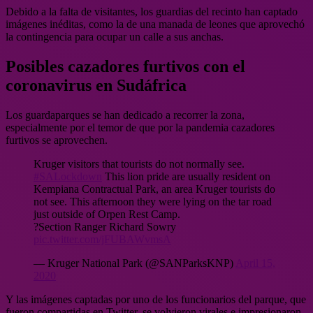
Debido a la falta de visitantes, los guardias del recinto han captado
imágenes inéditas, como la de una manada de leones que aprovechó
la contingencia para ocupar un calle a sus anchas.
Posibles cazadores furtivos con el
coronavirus en Sudáfrica
Los guardaparques se han dedicado a recorrer la zona,
especialmente por el temor de que por la pandemia cazadores
furtivos se aprovechen.
Kruger visitors that tourists do not normally see.
#SALockdown
This lion pride are usually resident on
Kempiana Contractual Park, an area Kruger tourists do
not see. This afternoon they were lying on the tar road
just outside of Orpen Rest Camp.
?Section Ranger Richard Sowry
pic.twitter.com/jFUBAWvmsA
— Kruger National Park (@SANParksKNP)
April 15,
2020
Y las imágenes captadas por uno de los funcionarios del parque, que
fueron compartidas en Twitter, se volvieron virales e impresionaron