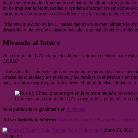
Según se informa, los funcionarios debatirán la eliminación gradual de
fin de impulsar la biodiversidad y ayudar a absorber las emisiones d
cuestionen el compromiso de los líderes con la “recuperación verde”.
“Mientras que ocho de los 11 países mejoraron sustancialmente la eco
desarrollado planes que causarán más bien que mal al medio ambiente”
Mirando al futuro
Una cumbre del G7 en la que los líderes se tomen en serio la necesidad 
COP26″.
“Todos los días somos testigos del empeoramiento de las consecuencias
arrasan las ciudades y los pueblos, y las familias se enfrentan a un f
hacia un futuro seguro para todos desde el punto de vista climático, o p
Comienza una cumbre del G7 en medio de la pandemia y la cris
Nota publicada originalmente en
A Planeta
.
Tal vez también te interese:
Cuando la sequía y el saqueo se cruzan: l
Tomate Rojo
Follow on X
Junio 13, 2021
Compartir