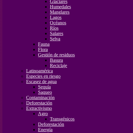
Glaciares
Humedales
Manglares
Lagos
Océanos
Ríos
Salares
Selva
Fauna
Flora
Gestión de residuos
Basura
Reciclaje
Latinoamérica
Especies en riesgo
Escasez de agua
Sequía
Saqueo
Contaminación
Deforestación
Extractivismo
Agro
Transgénicos
Deforestación
Energía