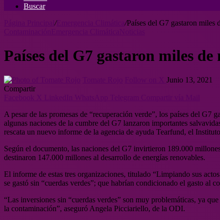
Buscar
Página Principal
/
Emergencia Climática
/
Países del G7 gastaron miles 
Contaminación
Emergencia Climática
Noticias
Países del G7 gastaron miles de
Tomate Rojo
Follow on X
Junio 13, 2021
Compartir
Facebook
X
LinkedIn
WhatsApp
Telegram
Compartir vía Mail
A pesar de las promesas de “recuperación verde”, los países del G7 ga
algunas naciones de la cumbre del G7 lanzaron importantes salvavidas 
rescata un nuevo informe de la agencia de ayuda Tearfund, el Instituto
Según el documento, las naciones del G7 invirtieron 189.000 millones
destinaron 147.000 millones al desarrollo de energías renovables.
El informe de estas tres organizaciones, titulado “Limpiando sus acto
se gastó sin “cuerdas verdes”; que habrían condicionado el gasto al c
“Las inversiones sin “cuerdas verdes” son muy problemáticas, ya que a
la contaminación”, aseguró Angela Picciariello, de la ODI.