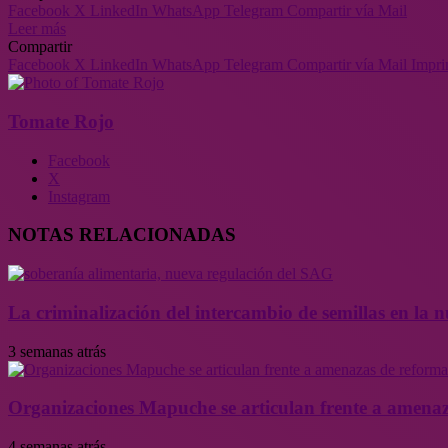
Facebook
X
LinkedIn
WhatsApp
Telegram
Compartir vía Mail
Leer más
Compartir
Facebook
X
LinkedIn
WhatsApp
Telegram
Compartir vía Mail
Impri
Tomate Rojo
Facebook
X
Instagram
NOTAS RELACIONADAS
La criminalización del intercambio de semillas en la
3 semanas atrás
Organizaciones Mapuche se articulan frente a amenaz
4 semanas atrás