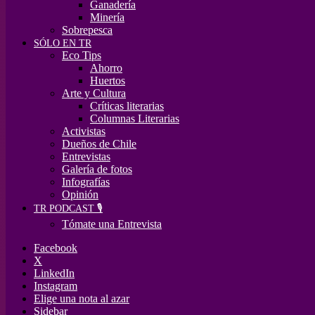
Ganadería
Minería
Sobrepesca
SÓLO EN TR
Eco Tips
Ahorro
Huertos
Arte y Cultura
Críticas literarias
Columnas Literarias
Activistas
Dueños de Chile
Entrevistas
Galería de fotos
Infografías
Opinión
TR PODCAST 🎙️
Tómate una Entrevista
Facebook
X
LinkedIn
Instagram
Elige una nota al azar
Sidebar