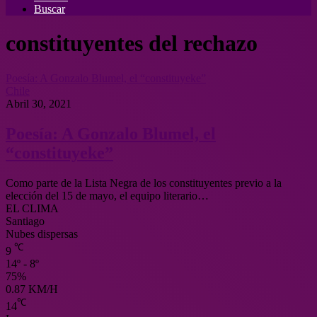
Buscar
constituyentes del rechazo
Poesía: A Gonzalo Blumel, el “constituyeke”
Chile
Abril 30, 2021
Poesía: A Gonzalo Blumel, el
“constituyeke”
Como parte de la Lista Negra de los constituyentes previo a la
elección del 15 de mayo, el equipo literario…
EL CLIMA
Santiago
Nubes dispersas
℃
9
14º - 8º
75%
0.87 KM/H
℃
14