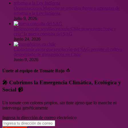
Organizaciones Mapuche se articulan frente a amenazas de
reforma a la Ley Indígena
Julio 9, 2026
Defensores de semillas en todo Chile tienen entre “ceja y
ceja” la nueva consulta del SAG
Junio 24, 2026
Ciudadanía alerta que resolución del SAG permite el cultivo
desregulado de transgénicos en Chile
Junio 9, 2026
Únete al equipo de Tomate Rojo 🍅
🎤 Cubrimos la Emergencia Climática, Ecológica y
Social 📹
Un tomate con colores propios, sin tinte ajeno que lo manche ni
intervenga genéticamente
Ingresa tu dirección de correo electrónico