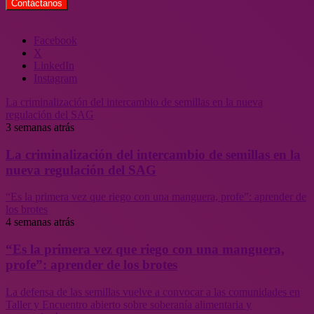
Facebook
X
LinkedIn
Instagram
La criminalización del intercambio de semillas en la nueva
regulación del SAG
3 semanas atrás
La criminalización del intercambio de semillas en la
nueva regulación del SAG
“Es la primera vez que riego con una manguera, profe”: aprender de
los brotes
4 semanas atrás
“Es la primera vez que riego con una manguera,
profe”: aprender de los brotes
La defensa de las semillas vuelve a convocar a las comunidades en
Taller y Encuentro abierto sobre soberanía alimentaria y