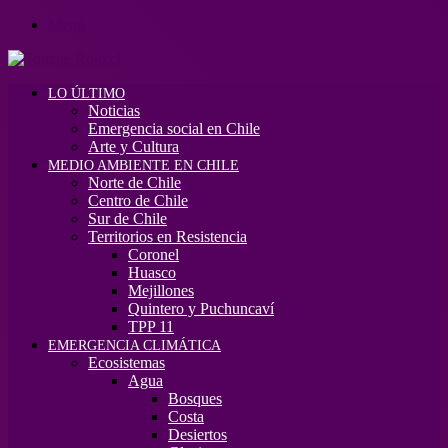
Menú
LO ÚLTIMO
Noticias
Emergencia social en Chile
Arte y Cultura
MEDIO AMBIENTE EN CHILE
Norte de Chile
Centro de Chile
Sur de Chile
Territorios en Resistencia
Coronel
Huasco
Mejillones
Quintero y Puchuncaví
TPP 11
EMERGENCIA CLIMÁTICA
Ecosistemas
Agua
Bosques
Costa
Desiertos