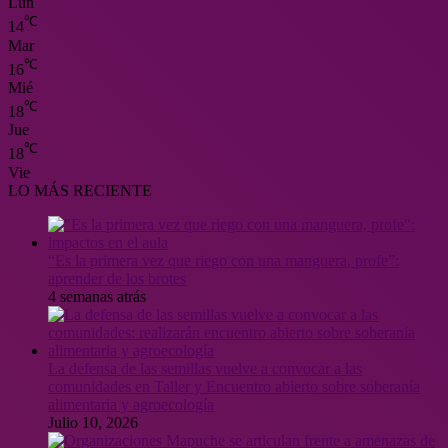
Lun
℃
14
Mar
℃
16
Mié
℃
18
Jue
℃
18
Vie
LO MÁS RECIENTE
“Es la primera vez que riego con una manguera, profe”:
aprender de los brotes
4 semanas atrás
La defensa de las semillas vuelve a convocar a las
comunidades en Taller y Encuentro abierto sobre soberanía
alimentaria y agroecología
Julio 10, 2026