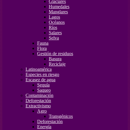
Glaciares
Humedales
Manglares
Lagos
Océanos
Ríos
Salares
Selva
Fauna
Flora
Gestión de residuos
Basura
Reciclaje
Latinoamérica
Especies en riesgo
Escasez de agua
Sequía
Saqueo
Contaminación
Deforestación
Extractivismo
Agro
Transgénicos
Deforestación
Energía