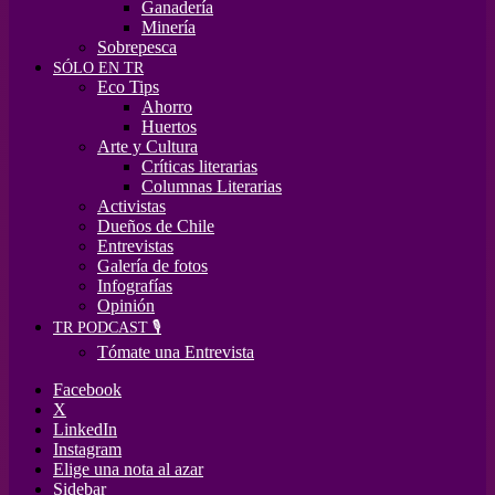
Ganadería
Minería
Sobrepesca
SÓLO EN TR
Eco Tips
Ahorro
Huertos
Arte y Cultura
Críticas literarias
Columnas Literarias
Activistas
Dueños de Chile
Entrevistas
Galería de fotos
Infografías
Opinión
TR PODCAST 🎙️
Tómate una Entrevista
Facebook
X
LinkedIn
Instagram
Elige una nota al azar
Sidebar