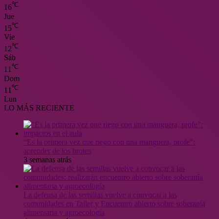
℃
16
Jue
℃
15
Vie
℃
12
Sáb
℃
11
Dom
℃
11
Lun
LO MÁS RECIENTE
“Es la primera vez que riego con una manguera, profe”:
aprender de los brotes
3 semanas atrás
La defensa de las semillas vuelve a convocar a las
comunidades en Taller y Encuentro abierto sobre soberanía
alimentaria y agroecología