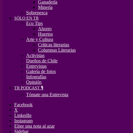
Ganadería
Minería
Sobrepesca
SÓLO EN TR
Eco Tips
Ahorro
Huertos
Arte y Cultura
Críticas literarias
Columnas Literarias
Activistas
Dueños de Chile
Entrevistas
Galería de fotos
Infografías
Opinión
TR PODCAST 🎙️
Tómate una Entrevista
Facebook
X
LinkedIn
Instagram
Elige una nota al azar
Sidebar