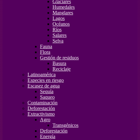
Glaciares
Humedales
Manglares
Lagos
Océanos
Ríos
Salares
Selva
Fauna
Flora
Gestión de residuos
Basura
Reciclaje
Latinoamérica
Especies en riesgo
Escasez de agua
Sequía
Saqueo
Contaminación
Deforestación
Extractivismo
Agro
Transgénicos
Deforestación
Energía