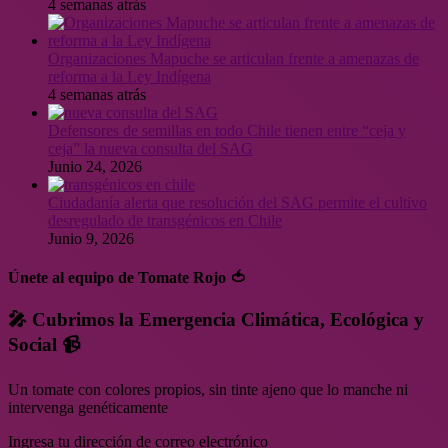
4 semanas atrás
Organizaciones Mapuche se articulan frente a amenazas de
reforma a la Ley Indígena
4 semanas atrás
Defensores de semillas en todo Chile tienen entre “ceja y
ceja” la nueva consulta del SAG
Junio 24, 2026
Ciudadanía alerta que resolución del SAG permite el cultivo
desregulado de transgénicos en Chile
Junio 9, 2026
Únete al equipo de Tomate Rojo 🍅
🎤 Cubrimos la Emergencia Climática, Ecológica y
Social 📹
Un tomate con colores propios, sin tinte ajeno que lo manche ni
intervenga genéticamente
Ingresa tu dirección de correo electrónico