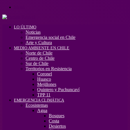
Menú
LO ÚLTIMO
Noticias
Emergencia social en Chile
Arte y Cultura
MEDIO AMBIENTE EN CHILE
Norte de Chile
Centro de Chile
Sur de Chile
Territorios en Resistencia
Coronel
Huasco
Mejillones
Quintero y Puchuncaví
TPP 11
EMERGENCIA CLIMÁTICA
Ecosistemas
Agua
Bosques
Costa
Desiertos