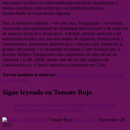
encuentros facilitan un intercambio presencial de experiencias y
buenas prácticas entre territorios con realidades diversas,
fortaleciendo la cooperación regional.
Para el territorio anfitrión —en este caso, Panguipulli— la reunión
representa una oportunidad de visibilidad internacional y de creación
de alianzas técnicas y financieras. Además, permite conectar a las
autoridades locales con una red amplia de expertos, instituciones y
comunidades, generando aprendizajes y vínculos que fortalecen la
gestión del paisaje y el desarrollo territorial. Cabe destacar que el
Bosque Modelo Panguipulli está cumpliendo 20 años desde de
adhesión a la RLABM, siendo uno de los más antiguos de
Latinoamérica y el único operativo actualmente en Chile.
Tal vez también te interese:
Compañías Fúngicas: un relato de la
e-coexistencia
Sigue leyendo en Tomate Rojo
Solidaridad internacional: Hijo de Julia Chuñil e hija de
Berta Cáceres exigen verdad y justicia
Tomate Rojo
Follow on X
Noviembre 26,
2025