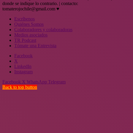
donde se indique lo contrario. | contacto:
tomaterojochile@gmail.com ♥
Escríbenos
Quiénes Somos
Colaboradores y colaboradoras
Medios asociados
TR Podcast
Tómate una Entrevista
Facebook
X
LinkedIn
Instagram
Facebook
X
WhatsApp
Telegram
Back to top button