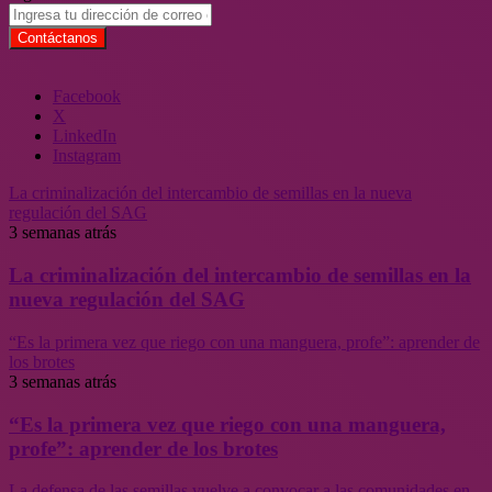
Facebook
X
LinkedIn
Instagram
La criminalización del intercambio de semillas en la nueva
regulación del SAG
3 semanas atrás
La criminalización del intercambio de semillas en la
nueva regulación del SAG
“Es la primera vez que riego con una manguera, profe”: aprender de
los brotes
3 semanas atrás
“Es la primera vez que riego con una manguera,
profe”: aprender de los brotes
La defensa de las semillas vuelve a convocar a las comunidades en