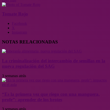
Leer más
Tomate Rojo
Facebook
X
Instagram
NOTAS RELACIONADAS
La criminalización del intercambio de semillas en la
nueva regulación del SAG
3 semanas atrás
“Es la primera vez que riego con una manguera,
profe”: aprender de los brotes
3 semanas atrás