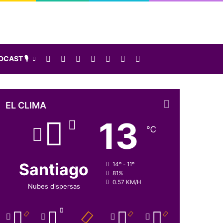
Facebook
X
LinkedIn
Instagram
Elige una nota al azar
Sidebar
Buscar
CAST 🎙️
EL CLIMA
13
℃
Santiago
14º - 11º
81%
0.57 KM/H
Nubes dispersas