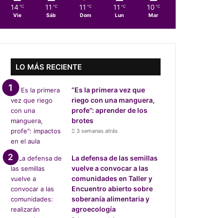
14
11
11
11
10
℃
℃
℃
℃
℃
Vie
Sáb
Dom
Lun
Mar
LO MÁS RECIENTE
“Es la primera vez que
riego con una manguera,
profe”: aprender de los
brotes
3 semanas atrás
La defensa de las semillas
vuelve a convocar a las
comunidades en Taller y
Encuentro abierto sobre
soberanía alimentaria y
agroecología