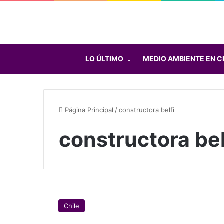
LO ÚLTIMO
MEDIO AMBIENTE EN C
Página Principal
/
constructora belfi
constructora bel
V
e
Chile
c
i