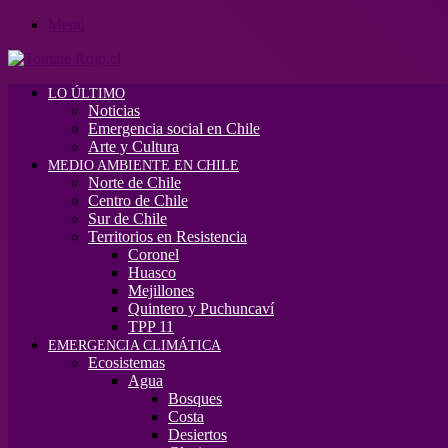
Menú
LO ÚLTIMO
Noticias
Emergencia social en Chile
Arte y Cultura
MEDIO AMBIENTE EN CHILE
Norte de Chile
Centro de Chile
Sur de Chile
Territorios en Resistencia
Coronel
Huasco
Mejillones
Quintero y Puchuncaví
TPP 11
EMERGENCIA CLIMÁTICA
Ecosistemas
Agua
Bosques
Costa
Desiertos