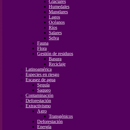
Glaciares
Humedales
Manglares
Lagos
Océanos
Ríos
Salares
Selva
Fauna
Flora
Gestión de residuos
Basura
Reciclaje
Latinoamérica
Especies en riesgo
Escasez de agua
Sequía
Saqueo
Contaminación
Deforestación
Extractivismo
Agro
Transgénicos
Deforestación
Energía