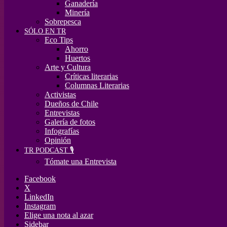
Ganadería
Minería
Sobrepesca
SÓLO EN TR
Eco Tips
Ahorro
Huertos
Arte y Cultura
Críticas literarias
Columnas Literarias
Activistas
Dueños de Chile
Entrevistas
Galería de fotos
Infografías
Opinión
TR PODCAST 🎙️
Tómate una Entrevista
Facebook
X
LinkedIn
Instagram
Elige una nota al azar
Sidebar