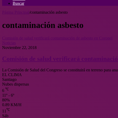
Buscar
Página Principal
/
contaminación asbesto
contaminación asbesto
Comisión de salud verificará contaminación de asbesto en Coronel
Noticias
Noviembre 22, 2018
Comisión de salud verificará contaminació
La Comisión de Salud del Congreso se constituirá en terreno para ana
EL CLIMA
Santiago
Nubes dispersas
℃
6
11º - 6º
80%
0.89 KM/H
℃
11
Sáb