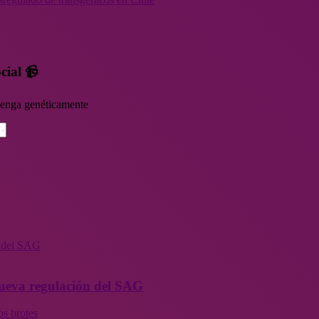
cial 📹
rvenga genéticamente
n del SAG
 nueva regulación del SAG
os brotes