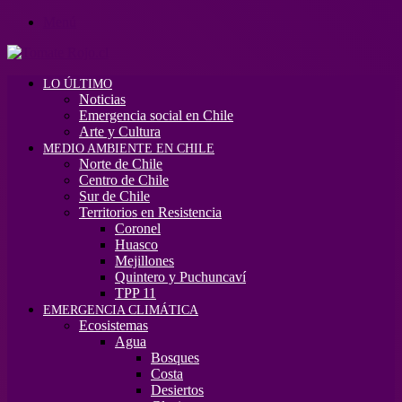
Menú
LO ÚLTIMO
Noticias
Emergencia social en Chile
Arte y Cultura
MEDIO AMBIENTE EN CHILE
Norte de Chile
Centro de Chile
Sur de Chile
Territorios en Resistencia
Coronel
Huasco
Mejillones
Quintero y Puchuncaví
TPP 11
EMERGENCIA CLIMÁTICA
Ecosistemas
Agua
Bosques
Costa
Desiertos