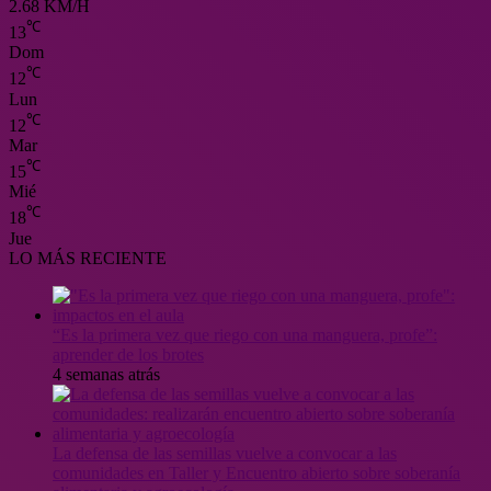
2.68 KM/H
℃
13
Dom
℃
12
Lun
℃
12
Mar
℃
15
Mié
℃
18
Jue
LO MÁS RECIENTE
“Es la primera vez que riego con una manguera, profe”:
aprender de los brotes
4 semanas atrás
La defensa de las semillas vuelve a convocar a las
comunidades en Taller y Encuentro abierto sobre soberanía