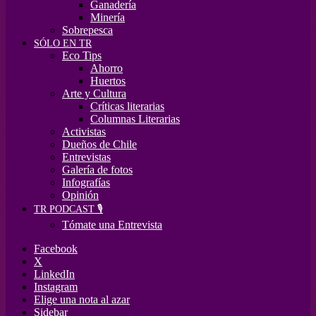
Ganadería
Minería
Sobrepesca
SÓLO EN TR
Eco Tips
Ahorro
Huertos
Arte y Cultura
Críticas literarias
Columnas Literarias
Activistas
Dueños de Chile
Entrevistas
Galería de fotos
Infografías
Opinión
TR PODCAST 🎙️
Tómate una Entrevista
Facebook
X
LinkedIn
Instagram
Elige una nota al azar
Sidebar