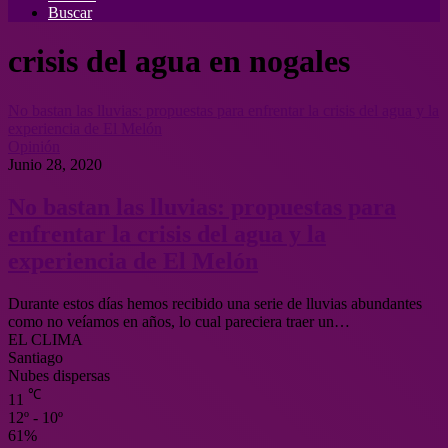
Buscar
crisis del agua en nogales
No bastan las lluvias: propuestas para enfrentar la crisis del agua y la
experiencia de El Melón
Opinión
Junio 28, 2020
No bastan las lluvias: propuestas para
enfrentar la crisis del agua y la
experiencia de El Melón
Durante estos días hemos recibido una serie de lluvias abundantes
como no veíamos en años, lo cual pareciera traer un…
EL CLIMA
Santiago
Nubes dispersas
℃
11
12º - 10º
61%