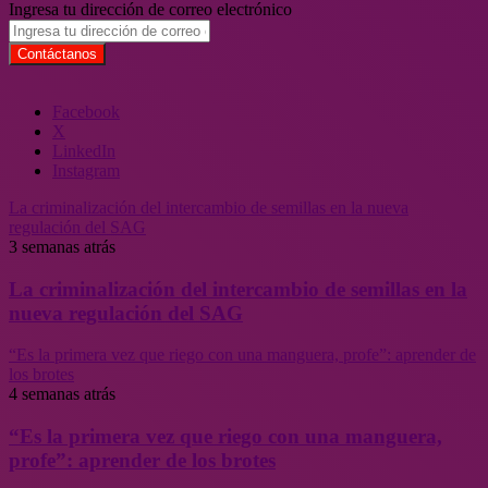
Ingresa tu dirección de correo electrónico
Facebook
X
LinkedIn
Instagram
La criminalización del intercambio de semillas en la nueva
regulación del SAG
3 semanas atrás
La criminalización del intercambio de semillas en la
nueva regulación del SAG
“Es la primera vez que riego con una manguera, profe”: aprender de
los brotes
4 semanas atrás
“Es la primera vez que riego con una manguera,
profe”: aprender de los brotes