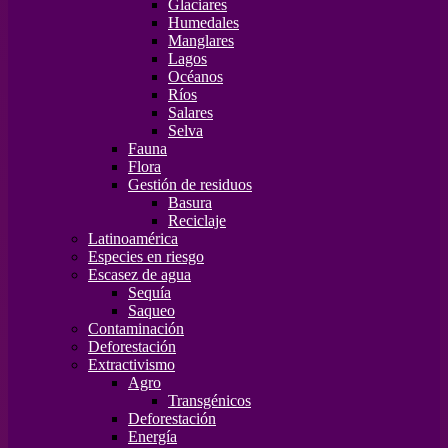
Glaciares
Humedales
Manglares
Lagos
Océanos
Ríos
Salares
Selva
Fauna
Flora
Gestión de residuos
Basura
Reciclaje
Latinoamérica
Especies en riesgo
Escasez de agua
Sequía
Saqueo
Contaminación
Deforestación
Extractivismo
Agro
Transgénicos
Deforestación
Energía