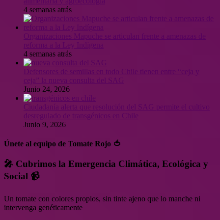
alimentaria y agroecología
4 semanas atrás
Organizaciones Mapuche se articulan frente a amenazas de
reforma a la Ley Indígena
4 semanas atrás
Defensores de semillas en todo Chile tienen entre “ceja y
ceja” la nueva consulta del SAG
Junio 24, 2026
Ciudadanía alerta que resolución del SAG permite el cultivo
desregulado de transgénicos en Chile
Junio 9, 2026
Únete al equipo de Tomate Rojo 🍅
🎤 Cubrimos la Emergencia Climática, Ecológica y
Social 📹
Un tomate con colores propios, sin tinte ajeno que lo manche ni
intervenga genéticamente