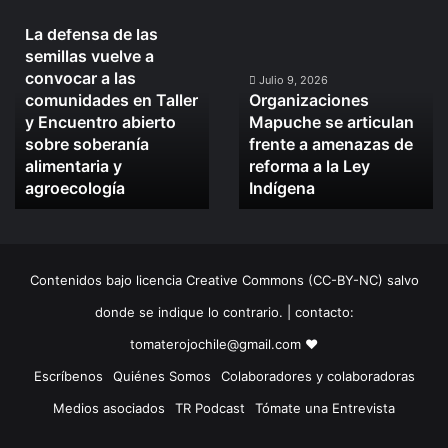
Julio 10, 2026
La defensa de las
La
Organizaciones
semillas vuelve a
defensa
Mapuche
convocar a las
de
se
Julio 9, 2026
comunidades en Taller
Organizaciones
las
articulan
y Encuentro abierto
Mapuche se articulan
semillas
frente
sobre soberanía
frente a amenazas de
vuelve
a
alimentaria y
reforma a la Ley
a
amenazas
convocar
agroecología
de
Indígena
a
reforma
las
a
comunidades
la
en
Ley
Contenidos bajo licencia Creative Commons (CC-BY-NC) salvo
Taller
Indígena
y
donde se indique lo contrario. | contacto:
Encuentro
tomaterojochile@gmail.com ♥
abierto
sobre
Escríbenos
Quiénes Somos
Colaboradores y colaboradoras
soberanía
Medios asociados
TR Podcast
Tómate una Entrevista
alimentaria
y