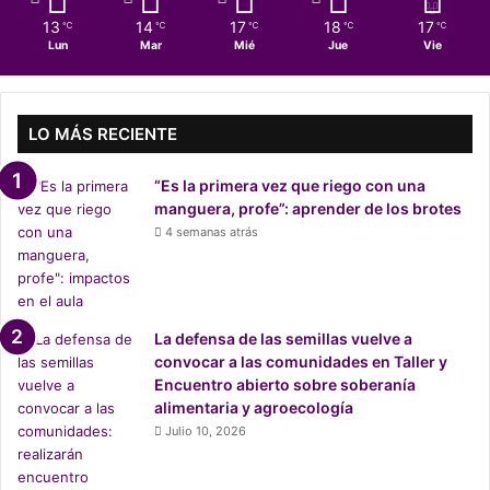
í
13
14
17
18
17
℃
℃
℃
℃
℃
a
Lun
Mar
Mié
Jue
Vie
s
e
r
e
LO MÁS RECIENTE
l
r
“Es la primera vez que riego con una
e
manguera, profe”: aprender de los brotes
c
4 semanas atrás
o
r
t
e
p
La defensa de las semillas vuelve a
a
convocar a las comunidades en Taller y
r
Encuentro abierto sobre soberanía
a
alimentaria y agroecología
a
Julio 10, 2026
l
c