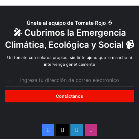
l
a
m
e
Únete al equipo de Tomate Rojo 🍅
n
🎤 Cubrimos la Emergencia
t
a
Climática, Ecológica y Social 📹
r
i
Un tomate con colores propios, sin tinte ajeno que lo manche ni
o
intervenga genéticamente
e
n
Ingresa
C
tu
h
dirección
i
de
l
correo
e
electrónico
?
Facebook
X
LinkedIn
Instagram