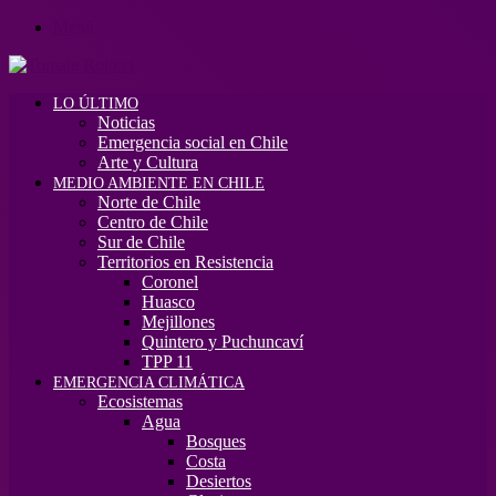
Menú
LO ÚLTIMO
Noticias
Emergencia social en Chile
Arte y Cultura
MEDIO AMBIENTE EN CHILE
Norte de Chile
Centro de Chile
Sur de Chile
Territorios en Resistencia
Coronel
Huasco
Mejillones
Quintero y Puchuncaví
TPP 11
EMERGENCIA CLIMÁTICA
Ecosistemas
Agua
Bosques
Costa
Desiertos