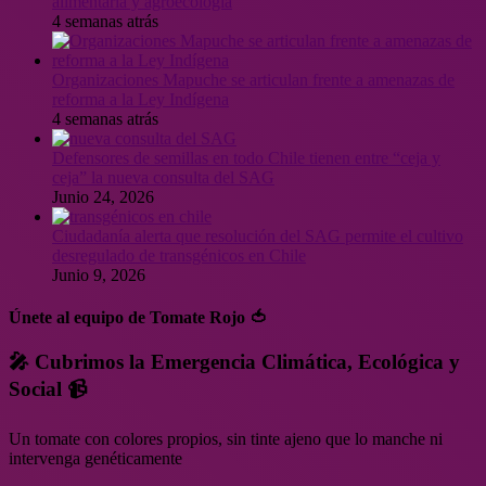
alimentaria y agroecología
4 semanas atrás
Organizaciones Mapuche se articulan frente a amenazas de
reforma a la Ley Indígena
4 semanas atrás
Defensores de semillas en todo Chile tienen entre “ceja y
ceja” la nueva consulta del SAG
Junio 24, 2026
Ciudadanía alerta que resolución del SAG permite el cultivo
desregulado de transgénicos en Chile
Junio 9, 2026
Únete al equipo de Tomate Rojo 🍅
🎤 Cubrimos la Emergencia Climática, Ecológica y
Social 📹
Un tomate con colores propios, sin tinte ajeno que lo manche ni
intervenga genéticamente