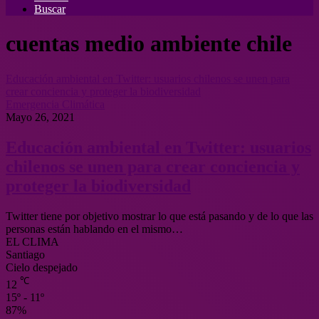
Buscar
cuentas medio ambiente chile
Educación ambiental en Twitter: usuarios chilenos se unen para
crear conciencia y proteger la biodiversidad
Emergencia Climática
Mayo 26, 2021
Educación ambiental en Twitter: usuarios
chilenos se unen para crear conciencia y
proteger la biodiversidad
Twitter tiene por objetivo mostrar lo que está pasando y de lo que las
personas están hablando en el mismo…
EL CLIMA
Santiago
Cielo despejado
℃
12
15º - 11º
87%