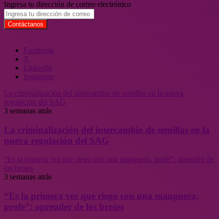
Ingresa tu dirección de correo electrónico
Facebook
X
LinkedIn
Instagram
La criminalización del intercambio de semillas en la nueva
regulación del SAG
3 semanas atrás
La criminalización del intercambio de semillas en la
nueva regulación del SAG
“Es la primera vez que riego con una manguera, profe”: aprender de
los brotes
3 semanas atrás
“Es la primera vez que riego con una manguera,
profe”: aprender de los brotes