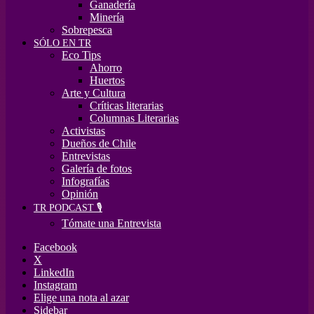
Ganadería
Minería
Sobrepesca
SÓLO EN TR
Eco Tips
Ahorro
Huertos
Arte y Cultura
Críticas literarias
Columnas Literarias
Activistas
Dueños de Chile
Entrevistas
Galería de fotos
Infografías
Opinión
TR PODCAST 🎙️
Tómate una Entrevista
Facebook
X
LinkedIn
Instagram
Elige una nota al azar
Sidebar