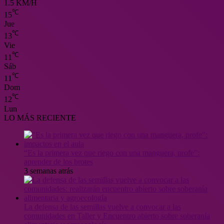
1.5 KM/H
℃
15
Jue
℃
13
Vie
℃
11
Sáb
℃
11
Dom
℃
12
Lun
LO MÁS RECIENTE
“Es la primera vez que riego con una manguera, profe”:
aprender de los brotes
3 semanas atrás
La defensa de las semillas vuelve a convocar a las
comunidades en Taller y Encuentro abierto sobre soberanía