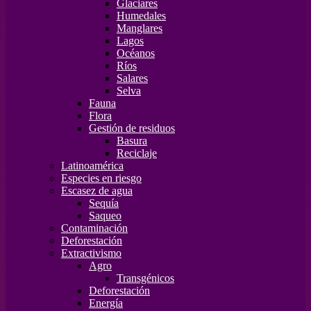
Glaciares
Humedales
Manglares
Lagos
Océanos
Ríos
Salares
Selva
Fauna
Flora
Gestión de residuos
Basura
Reciclaje
Latinoamérica
Especies en riesgo
Escasez de agua
Sequía
Saqueo
Contaminación
Deforestación
Extractivismo
Agro
Transgénicos
Deforestación
Energía