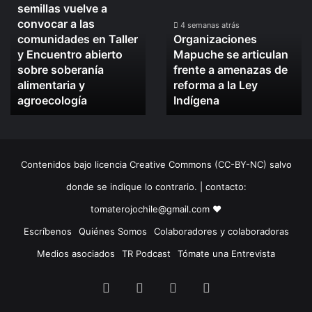
semillas vuelve a
defensa
Mapuche
convocar a las
de
se
4 semanas atrás
comunidades en Taller
Organizaciones
las
articulan
y Encuentro abierto
Mapuche se articulan
semillas
frente
sobre soberanía
frente a amenazas de
vuelve
a
alimentaria y
reforma a la Ley
a
amenazas
convocar
agroecología
de
Indígena
a
reforma
las
a
comunidades
la
en
Ley
Contenidos bajo licencia Creative Commons (CC-BY-NC) salvo
Taller
Indígena
y
donde se indique lo contrario. | contacto:
Encuentro
tomaterojochile@gmail.com ♥
abierto
sobre
Escríbenos
Quiénes Somos
Colaboradores y colaboradoras
soberanía
Medios asociados
TR Podcast
Tómate una Entrevista
alimentaria
y
Facebook
X
LinkedIn
Instagram
agroecología