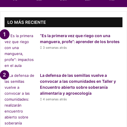
e
r
i
o
LO MÁS RECIENTE
s
u
“Es la primera vez que riego con una
r
manguera, profe”: aprender de los brotes
3 semanas atrás
La defensa de las semillas vuelve a
convocar a las comunidades en Taller y
Encuentro abierto sobre soberanía
alimentaria y agroecología
4 semanas atrás