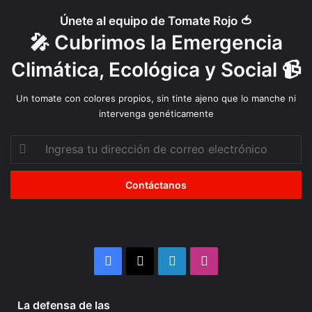
Únete al equipo de Tomate Rojo 🍅
🎤 Cubrimos la Emergencia
Climática, Ecológica y Social 📹
Un tomate con colores propios, sin tinte ajeno que lo manche ni
intervenga genéticamente
Ingresa
tu
dirección
de
correo
electrónico
Facebook
X
LinkedIn
Instagram
4 semanas atrás
La defensa de las
La
Organizaciones