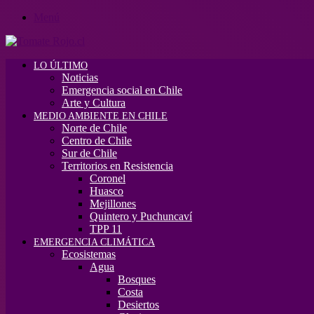
Menú
LO ÚLTIMO
Noticias
Emergencia social en Chile
Arte y Cultura
MEDIO AMBIENTE EN CHILE
Norte de Chile
Centro de Chile
Sur de Chile
Territorios en Resistencia
Coronel
Huasco
Mejillones
Quintero y Puchuncaví
TPP 11
EMERGENCIA CLIMÁTICA
Ecosistemas
Agua
Bosques
Costa
Desiertos