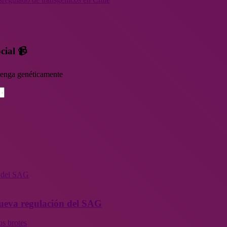
cial 📹
rvenga genéticamente
n del SAG
 nueva regulación del SAG
os brotes