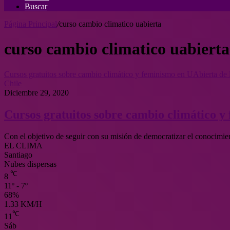
Buscar
Página Principal
/
curso cambio climatico uabierta
curso cambio climatico uabierta
Cursos gratuitos sobre cambio climático y feminismo en UAbierta de 
Chile
Diciembre 29, 2020
Cursos gratuitos sobre cambio climático y
Con el objetivo de seguir con su misión de democratizar el conocimien
EL CLIMA
Santiago
Nubes dispersas
℃
8
11º - 7º
68%
1.33 KM/H
℃
11
Sáb