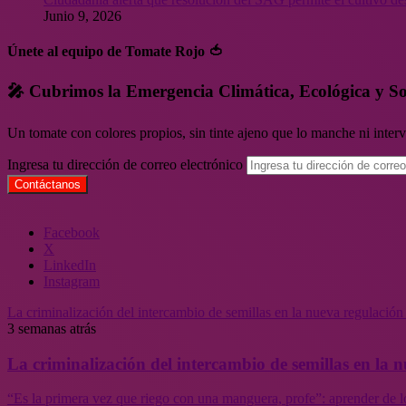
Junio 9, 2026
Únete al equipo de Tomate Rojo 🍅
🎤 Cubrimos la Emergencia Climática, Ecológica y So
Un tomate con colores propios, sin tinte ajeno que lo manche ni inte
Ingresa tu dirección de correo electrónico
Facebook
X
LinkedIn
Instagram
La criminalización del intercambio de semillas en la nueva regulació
3 semanas atrás
La criminalización del intercambio de semillas en la
“Es la primera vez que riego con una manguera, profe”: aprender de l