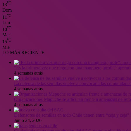
℃
13
Dom
℃
11
Lun
℃
10
Mar
℃
15
Mié
LO MÁS RECIENTE
“Es la primera vez que riego con una manguera, profe”: aprende
4 semanas atrás
La defensa de las semillas vuelve a convocar a las comunidades
4 semanas atrás
Organizaciones Mapuche se articulan frente a amenazas de ref
4 semanas atrás
Defensores de semillas en todo Chile tienen entre “ceja y ceja
Junio 24, 2026
Ciudadanía alerta que resolución del SAG permite el cultivo de