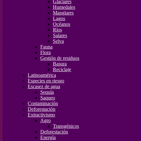
Glaciares
Humedales
Manglares
Lagos
Océanos
Ríos
Salares
Selva
Fauna
Flora
Gestión de residuos
Basura
Reciclaje
Latinoamérica
Especies en riesgo
Escasez de agua
Sequía
Saqueo
Contaminación
Deforestación
Extractivismo
Agro
Transgénicos
Deforestación
Energía