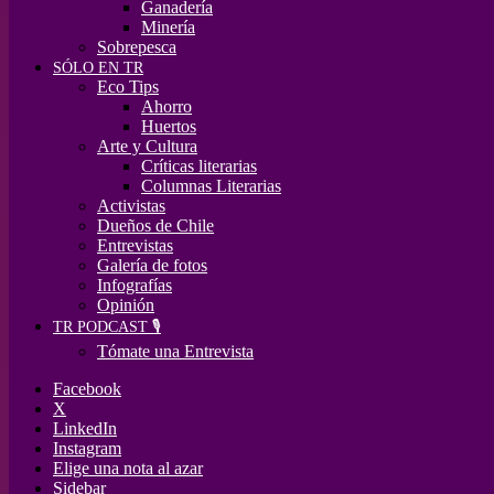
Ganadería
Minería
Sobrepesca
SÓLO EN TR
Eco Tips
Ahorro
Huertos
Arte y Cultura
Críticas literarias
Columnas Literarias
Activistas
Dueños de Chile
Entrevistas
Galería de fotos
Infografías
Opinión
TR PODCAST 🎙️
Tómate una Entrevista
Facebook
X
LinkedIn
Instagram
Elige una nota al azar
Sidebar