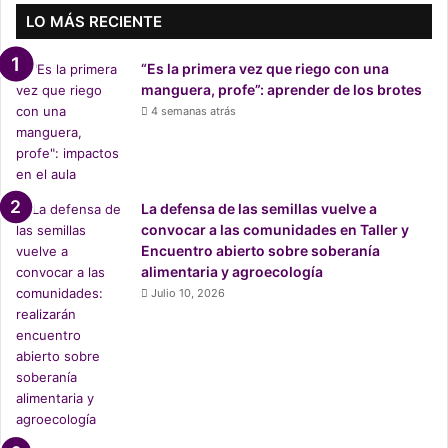
n
LO MÁS RECIENTE
c
i
“Es la primera vez que riego con una
a
manguera, profe”: aprender de los brotes
n
4 semanas atrás
a
l
c
a
r
La defensa de las semillas vuelve a
t
convocar a las comunidades en Taller y
e
Encuentro abierto sobre soberanía
l
alimentaria y agroecología
d
Julio 10, 2026
e
l
f
u
e
g
o