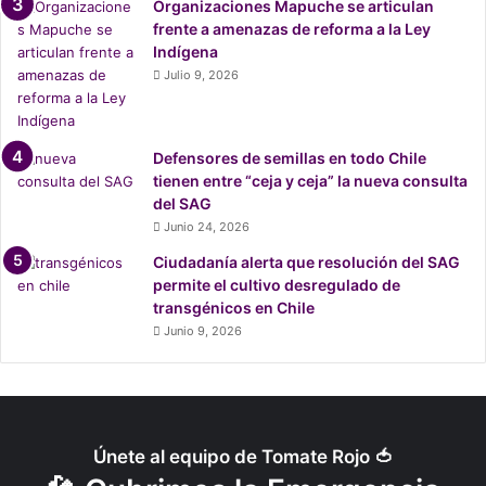
Organizaciones Mapuche se articulan
:
frente a amenazas de reforma a la Ley
“
Indígena
N
Julio 9, 2026
o
s
q
u
Defensores de semillas en todo Chile
e
tienen entre “ceja y ceja” la nueva consulta
m
del SAG
a
Junio 24, 2026
r
Ciudadanía alerta que resolución del SAG
o
permite el cultivo desregulado de
n
transgénicos en Chile
e
n
Junio 9, 2026
d
i
s
t
i
Únete al equipo de Tomate Rojo 🍅
n