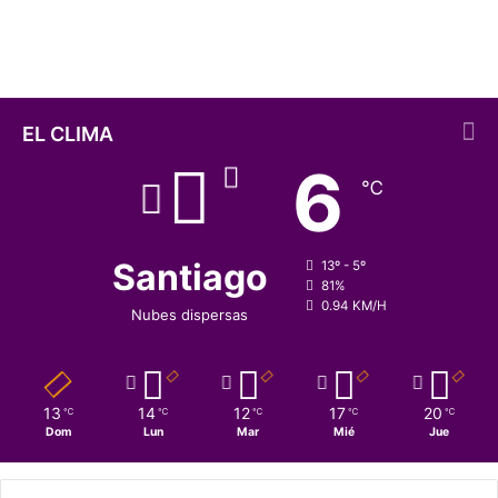
tiempo”
H
u
m
e
d
a
EL CLIMA
l
6
E
℃
n
t
r
e
Santiago
13º - 5º
C
81%
0.94 KM/H
e
Nubes dispersas
r
r
o
s
13
14
12
17
20
℃
℃
℃
℃
℃
d
Dom
Lun
Mar
Mié
Jue
e
n
u