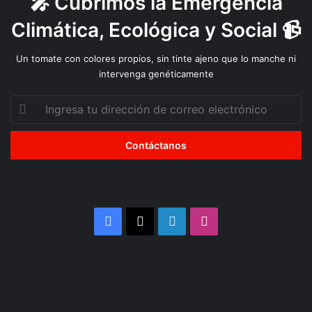
🎤 Cubrimos la Emergencia
t
o
Climática, Ecológica y Social 📹
s
f
Un tomate con colores propios, sin tinte ajeno que lo manche ni
o
intervenga genéticamente
c
o
Ingresa
s
tu
a
dirección
l
de
m
correo
i
electrónico
s
m
o
Facebook
X
LinkedIn
Instagram
t
i
e
m
p
o
”