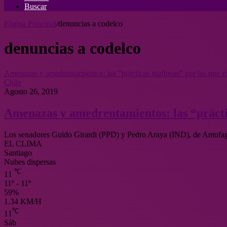
Buscar
Página Principal
/
denuncias a codelco
denuncias a codelco
Amenazas y amedrentamientos: las “prácticas mafiosas” por las que e
Chile
Agosto 26, 2019
Amenazas y amedrentamientos: las “práctic
Los senadores Guido Girardi (PPD) y Pedro Araya (IND), de Antofaga
EL CLIMA
Santiago
Nubes dispersas
℃
11
11º - 11º
59%
1.34 KM/H
℃
11
Sáb