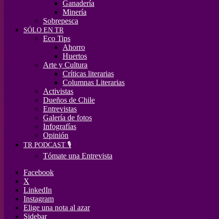
Ganadería
Minería
Sobrepesca
SÓLO EN TR
Eco Tips
Ahorro
Huertos
Arte y Cultura
Críticas literarias
Columnas Literarias
Activistas
Dueños de Chile
Entrevistas
Galería de fotos
Infografías
Opinión
TR PODCAST 🎙️
Tómate una Entrevista
Facebook
X
LinkedIn
Instagram
Elige una nota al azar
Sidebar