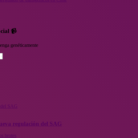
cial 📹
rvenga genéticamente
n del SAG
 nueva regulación del SAG
os brotes