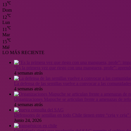
℃
13
Dom
℃
12
Lun
℃
11
Mar
℃
15
Mié
LO MÁS RECIENTE
“Es la primera vez que riego con una manguera, profe”: aprende
4 semanas atrás
La defensa de las semillas vuelve a convocar a las comunidades
4 semanas atrás
Organizaciones Mapuche se articulan frente a amenazas de ref
4 semanas atrás
Defensores de semillas en todo Chile tienen entre “ceja y ceja
Junio 24, 2026
Ciudadanía alerta que resolución del SAG permite el cultivo de