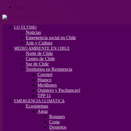
Menú
LO ÚLTIMO
Noticias
Emergencia social en Chile
Arte y Cultura
MEDIO AMBIENTE EN CHILE
Norte de Chile
Centro de Chile
Sur de Chile
Territorios en Resistencia
Coronel
Huasco
Mejillones
Quintero y Puchuncaví
TPP 11
EMERGENCIA CLIMÁTICA
Ecosistemas
Agua
Bosques
Costa
Desiertos