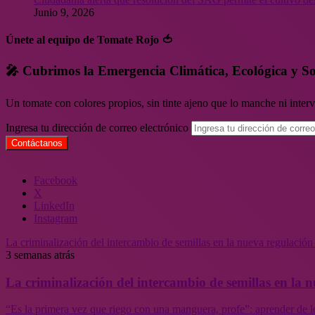
Junio 9, 2026
Únete al equipo de Tomate Rojo 🍅
🎤 Cubrimos la Emergencia Climática, Ecológica y So
Un tomate con colores propios, sin tinte ajeno que lo manche ni inte
Ingresa tu dirección de correo electrónico
Facebook
X
LinkedIn
Instagram
La criminalización del intercambio de semillas en la nueva regulació
3 semanas atrás
La criminalización del intercambio de semillas en la
“Es la primera vez que riego con una manguera, profe”: aprender de l