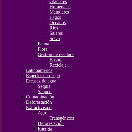
Glaciares
Humedales
Manglares
Lagos
Océanos
Ríos
Salares
Selva
Fauna
Flora
Gestión de residuos
Basura
Reciclaje
Latinoamérica
Especies en riesgo
Escasez de agua
Sequía
Saqueo
Contaminación
Deforestación
Extractivismo
Agro
Transgénicos
Deforestación
Energía