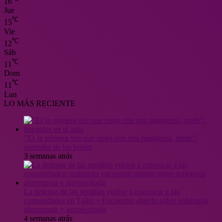
16
Jue
℃
15
Vie
℃
12
Sáb
℃
11
Dom
℃
11
Lun
LO MÁS RECIENTE
“Es la primera vez que riego con una manguera, profe”:
aprender de los brotes
3 semanas atrás
La defensa de las semillas vuelve a convocar a las
comunidades en Taller y Encuentro abierto sobre soberanía
alimentaria y agroecología
4 semanas atrás