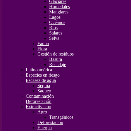
Glaciares
Humedales
Manglares
Lagos
Océanos
Ríos
Salares
Selva
Fauna
Flora
Gestión de residuos
Basura
Reciclaje
Latinoamérica
Especies en riesgo
Escasez de agua
Sequía
Saqueo
Contaminación
Deforestación
Extractivismo
Agro
Transgénicos
Deforestación
Energía