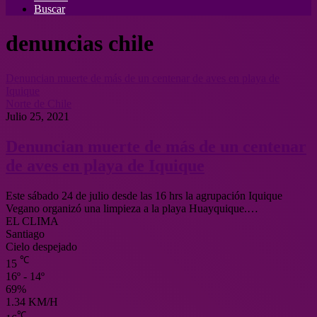
Buscar
denuncias chile
Denuncian muerte de más de un centenar de aves en playa de
Iquique
Norte de Chile
Julio 25, 2021
Denuncian muerte de más de un centenar
de aves en playa de Iquique
Este sábado 24 de julio desde las 16 hrs la agrupación Iquique
Vegano organizó una limpieza a la playa Huayquique.…
EL CLIMA
Santiago
Cielo despejado
℃
15
16º - 14º
69%
1.34 KM/H
℃