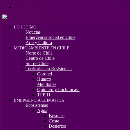
Menú
LO ÚLTIMO
Noticias
Emergencia social en Chile
Arte y Cultura
MEDIO AMBIENTE EN CHILE
Norte de Chile
Centro de Chile
Sur de Chile
Territorios en Resistencia
Coronel
Huasco
Mejillones
Quintero y Puchuncaví
TPP 11
EMERGENCIA CLIMÁTICA
Ecosistemas
Agua
Bosques
Costa
Desiertos