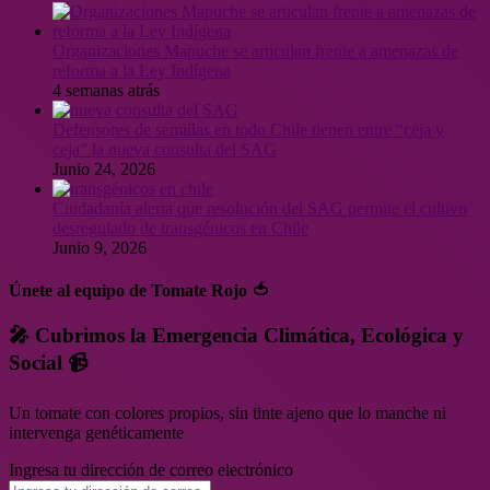
Organizaciones Mapuche se articulan frente a amenazas de
reforma a la Ley Indígena
4 semanas atrás
Defensores de semillas en todo Chile tienen entre “ceja y
ceja” la nueva consulta del SAG
Junio 24, 2026
Ciudadanía alerta que resolución del SAG permite el cultivo
desregulado de transgénicos en Chile
Junio 9, 2026
Únete al equipo de Tomate Rojo 🍅
🎤 Cubrimos la Emergencia Climática, Ecológica y
Social 📹
Un tomate con colores propios, sin tinte ajeno que lo manche ni
intervenga genéticamente
Ingresa tu dirección de correo electrónico