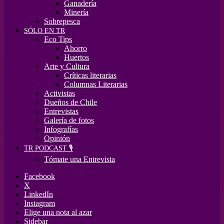
Ganadería
Minería
Sobrepesca
SÓLO EN TR
Eco Tips
Ahorro
Huertos
Arte y Cultura
Críticas literarias
Columnas Literarias
Activistas
Dueños de Chile
Entrevistas
Galería de fotos
Infografías
Opinión
TR PODCAST 🎙️
Tómate una Entrevista
Facebook
X
LinkedIn
Instagram
Elige una nota al azar
Sidebar