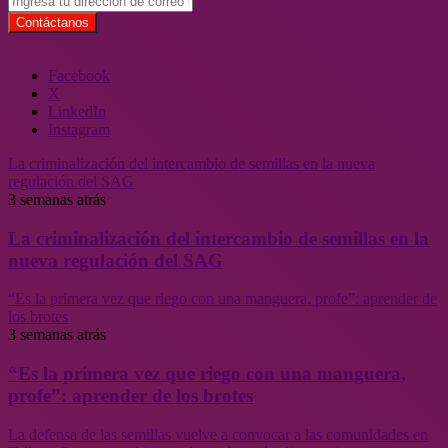
Facebook
X
LinkedIn
Instagram
La criminalización del intercambio de semillas en la nueva
regulación del SAG
3 semanas atrás
La criminalización del intercambio de semillas en la
nueva regulación del SAG
“Es la primera vez que riego con una manguera, profe”: aprender de
los brotes
3 semanas atrás
“Es la primera vez que riego con una manguera,
profe”: aprender de los brotes
La defensa de las semillas vuelve a convocar a las comunidades en