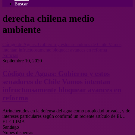
Buscar
derecha chilena medio
ambiente
Código de Aguas: Gobierno y estos senadores de Chile Vamos
intentan infructuosamente bloquear avances en reforma
Noticias
Septiembre 10, 2020
Código de Aguas: Gobierno y estos
senadores de Chile Vamos intentan
infructuosamente bloquear avances en
reforma
Atrincherados en la defensa del agua como propiedad privada, y de
intereses particulares según confirmó un reciente artículo de El…
EL CLIMA
Santiago
Nubes dispersas