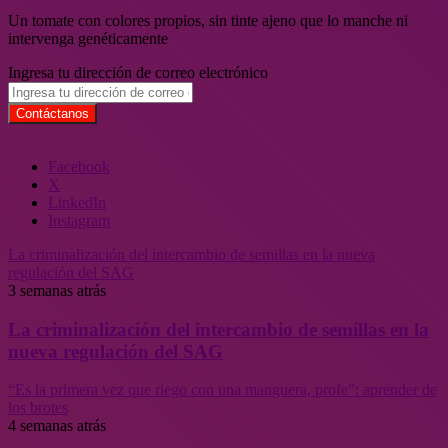
Un tomate con colores propios, sin tinte ajeno que lo manche ni
intervenga genéticamente
Ingresa tu dirección de correo electrónico
Facebook
X
LinkedIn
Instagram
La criminalización del intercambio de semillas en la nueva
regulación del SAG
3 semanas atrás
La criminalización del intercambio de semillas en la
nueva regulación del SAG
“Es la primera vez que riego con una manguera, profe”: aprender de
los brotes
4 semanas atrás