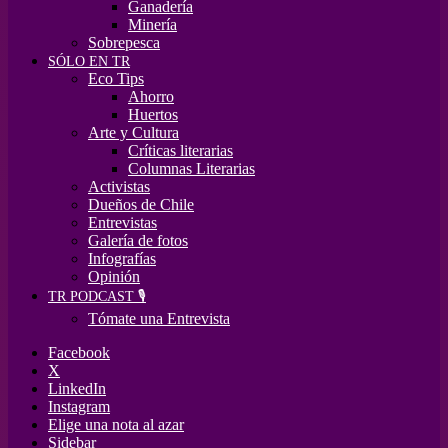
Ganadería
Minería
Sobrepesca
SÓLO EN TR
Eco Tips
Ahorro
Huertos
Arte y Cultura
Críticas literarias
Columnas Literarias
Activistas
Dueños de Chile
Entrevistas
Galería de fotos
Infografías
Opinión
TR PODCAST 🎙️
Tómate una Entrevista
Facebook
X
LinkedIn
Instagram
Elige una nota al azar
Sidebar