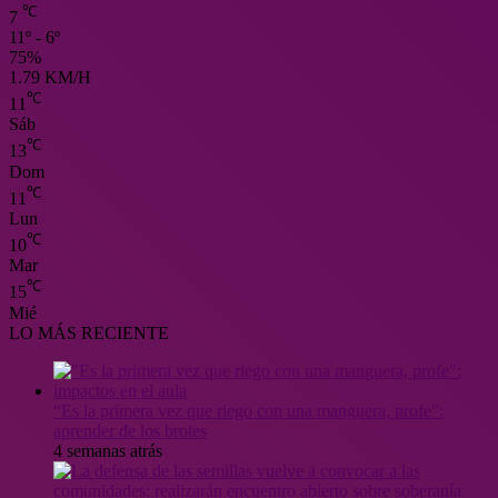
℃
7
11º - 6º
75%
1.79 KM/H
℃
11
Sáb
℃
13
Dom
℃
11
Lun
℃
10
Mar
℃
15
Mié
LO MÁS RECIENTE
“Es la primera vez que riego con una manguera, profe”:
aprender de los brotes
4 semanas atrás