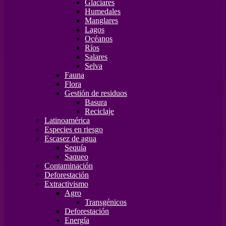
Glaciares
Humedales
Manglares
Lagos
Océanos
Ríos
Salares
Selva
Fauna
Flora
Gestión de residuos
Basura
Reciclaje
Latinoamérica
Especies en riesgo
Escasez de agua
Sequía
Saqueo
Contaminación
Deforestación
Extractivismo
Agro
Transgénicos
Deforestación
Energía