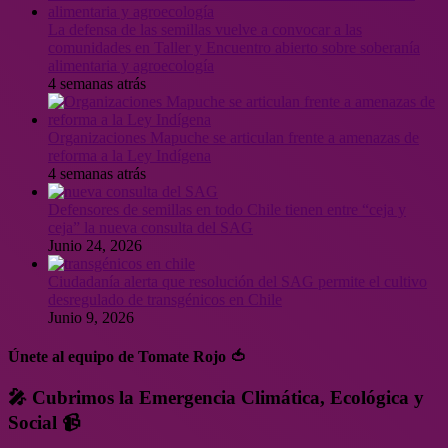
La defensa de las semillas vuelve a convocar a las
comunidades en Taller y Encuentro abierto sobre soberanía
alimentaria y agroecología
4 semanas atrás
Organizaciones Mapuche se articulan frente a amenazas de
reforma a la Ley Indígena
4 semanas atrás
Defensores de semillas en todo Chile tienen entre “ceja y
ceja” la nueva consulta del SAG
Junio 24, 2026
Ciudadanía alerta que resolución del SAG permite el cultivo
desregulado de transgénicos en Chile
Junio 9, 2026
Únete al equipo de Tomate Rojo 🍅
🎤 Cubrimos la Emergencia Climática, Ecológica y
Social 📹