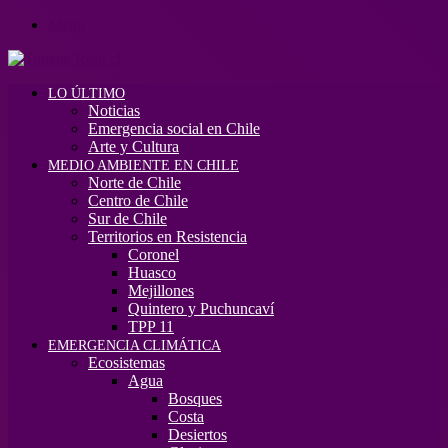
Menú
LO ÚLTIMO
Noticias
Emergencia social en Chile
Arte y Cultura
MEDIO AMBIENTE EN CHILE
Norte de Chile
Centro de Chile
Sur de Chile
Territorios en Resistencia
Coronel
Huasco
Mejillones
Quintero y Puchuncaví
TPP 11
EMERGENCIA CLIMÁTICA
Ecosistemas
Agua
Bosques
Costa
Desiertos