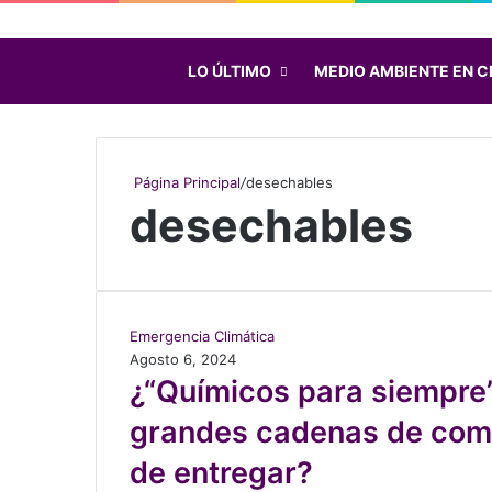
LO ÚLTIMO
MEDIO AMBIENTE EN C
Página Principal
/
desechables
desechables
¿
Emergencia Climática
“
Agosto 6, 2024
Q
¿“Químicos para siempre
u
grandes cadenas de comi
í
m
de entregar?
i