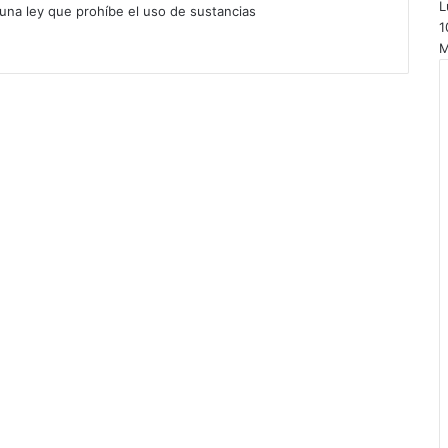
L
una ley que prohíbe el uso de sustancias
1
M