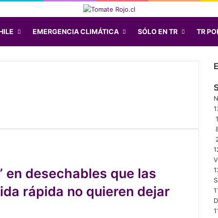
HILE
EMERGENCIA CLIMÁTICA
SÓLO EN TR
TR POD
S
N
1
1
1
V
” en desechables que las
1
S
da rápida no quieren dejar
1
1