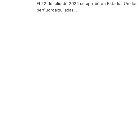
c
El 22 de julio de 2024 se aprobó en Estados Unidos 
o
perfluoroalquiladas…
s
p
a
r
a
s
i
e
m
p
r
e
”
e
n
d
e
s
e
c