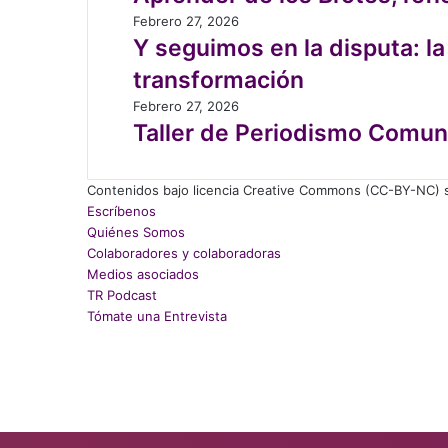
los
andino
?
ambientales
clave
Y
Febrero 27, 2026
Brotes,
en
para
seguimos
Y seguimos en la disputa: la
reflexiones
Chile
una
en
sobre
transformación
desde
transición
la
educación
que
justa
disputa:
Taller
Febrero 27, 2026
ambiental
existen
la
de
Taller de Periodismo Comuni
registros
autodeterminación
Periodismo
territorial
Comunitario
como
Contenidos bajo licencia Creative Commons (CC-BY-NC) sa
en
refugio
Escríbenos
Quilicura:
y
Quiénes Somos
una
horizonte
Colaboradores y colaboradoras
nueva
de
Medios asociados
experiencia
transformación
TR Podcast
pedagógica
Tómate una Entrevista
Facebook
X
LinkedIn
Instagram
Back
to