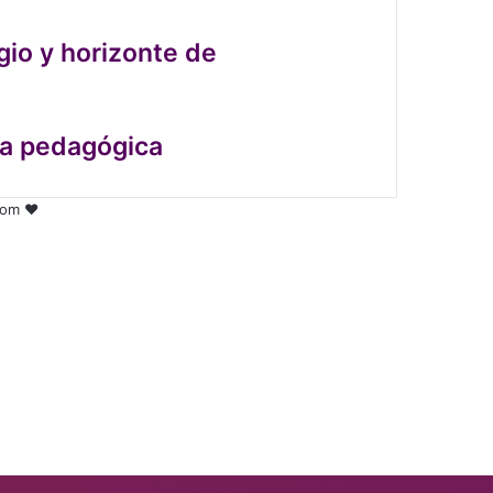
gio y horizonte de
ia pedagógica
.com ♥