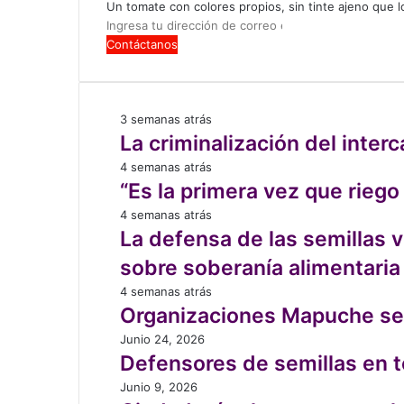
Un tomate con colores propios, sin tinte ajeno que
d
Ingresa
e
tu
n
dirección
a
de
s
correo
d
La
3 semanas atrás
electrónico
e
criminalización
La criminalización del inter
c
del
o
“Es
4 semanas atrás
intercambio
m
la
“Es la primera vez que rieg
de
i
primera
semillas
La
4 semanas atrás
d
vez
en
defensa
La defensa de las semillas 
a
que
la
de
r
riego
sobre soberanía alimentaria
nueva
las
á
con
regulación
semillas
Organizaciones
4 semanas atrás
p
una
del
vuelve
Mapuche
Organizaciones Mapuche se a
i
manguera,
SAG
a
se
d
profe”:
Defensores
Junio 24, 2026
convocar
articulan
a
aprender
de
Defensores de semillas en to
a
frente
n
de
semillas
las
a
Ciudadanía
Junio 9, 2026
o
los
en
comunidades