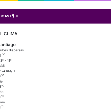
Facebook
X
LinkedIn
Instagram
Elige una nota al azar
Sidebar
Buscar
CAST 🎙️
EL CLIMA
antiago
ubes dispersas
℃
3
3º - 11º
83%
2.74 KM/H
℃
2
ie
℃
3
áb
℃
1
Dom
℃
1