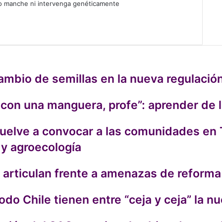
F
 lo manche ni intervenga genéticamente
X
L
I
cambio de semillas en la nueva regulació
o con una manguera, profe”: aprender de 
vuelve a convocar a las comunidades en T
 y agroecología
rticulan frente a amenazas de reforma 
do Chile tienen entre “ceja y ceja” la n