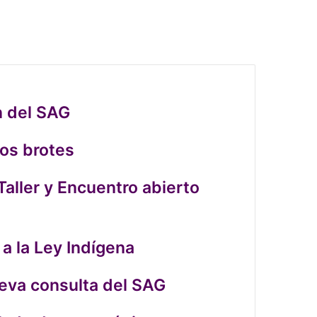
acebook
inkedIn
nstagram
n del SAG
los brotes
aller y Encuentro abierto
a la Ley Indígena
ueva consulta del SAG