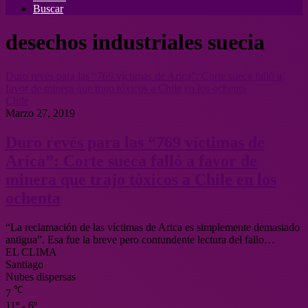
Buscar
desechos industriales suecia
Duro revés para las “769 víctimas de Arica”: Corte sueca falló a
favor de minera que trajo tóxicos a Chile en los ochenta
Chile
Marzo 27, 2019
Duro revés para las “769 víctimas de
Arica”: Corte sueca falló a favor de
minera que trajo tóxicos a Chile en los
ochenta
“La reclamación de las víctimas de Arica es simplemente demasiado
antigua”. Esa fue la breve pero contundente lectura del fallo…
EL CLIMA
Santiago
Nubes dispersas
℃
7
11º - 6º