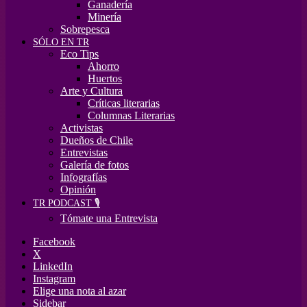
Ganadería
Minería
Sobrepesca
SÓLO EN TR
Eco Tips
Ahorro
Huertos
Arte y Cultura
Críticas literarias
Columnas Literarias
Activistas
Dueños de Chile
Entrevistas
Galería de fotos
Infografías
Opinión
TR PODCAST 🎙️
Tómate una Entrevista
Facebook
X
LinkedIn
Instagram
Elige una nota al azar
Sidebar