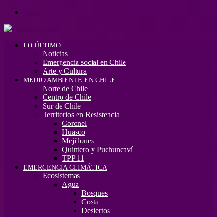
Menú
LO ÚLTIMO
Noticias
Emergencia social en Chile
Arte y Cultura
MEDIO AMBIENTE EN CHILE
Norte de Chile
Centro de Chile
Sur de Chile
Territorios en Resistencia
Coronel
Huasco
Mejillones
Quintero y Puchuncaví
TPP 11
EMERGENCIA CLIMÁTICA
Ecosistemas
Agua
Bosques
Costa
Desiertos