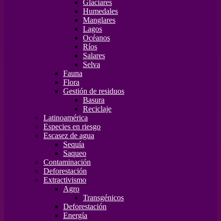
Glaciares
Humedales
Manglares
Lagos
Océanos
Ríos
Salares
Selva
Fauna
Flora
Gestión de residuos
Basura
Reciclaje
Latinoamérica
Especies en riesgo
Escasez de agua
Sequía
Saqueo
Contaminación
Deforestación
Extractivismo
Agro
Transgénicos
Deforestación
Energía