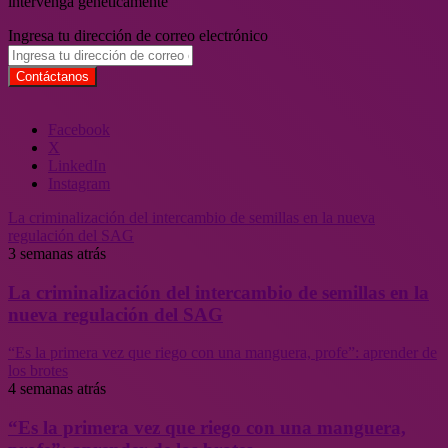
intervenga genéticamente
Ingresa tu dirección de correo electrónico
Facebook
X
LinkedIn
Instagram
La criminalización del intercambio de semillas en la nueva
regulación del SAG
3 semanas atrás
La criminalización del intercambio de semillas en la
nueva regulación del SAG
“Es la primera vez que riego con una manguera, profe”: aprender de
los brotes
4 semanas atrás
“Es la primera vez que riego con una manguera,