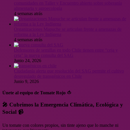
comunidades en Taller y Encuentro abierto sobre soberanía
alimentaria y agroecología
4 semanas atrás
Organizaciones Mapuche se articulan frente a amenazas de
reforma a la Ley Indígena
4 semanas atrás
Defensores de semillas en todo Chile tienen entre “ceja y
ceja” la nueva consulta del SAG
Junio 24, 2026
Ciudadanía alerta que resolución del SAG permite el cultivo
desregulado de transgénicos en Chile
Junio 9, 2026
Únete al equipo de Tomate Rojo 🍅
🎤 Cubrimos la Emergencia Climática, Ecológica y
Social 📹
Un tomate con colores propios, sin tinte ajeno que lo manche ni