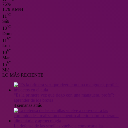
75%
1.79 KM/H
℃
11
Sáb
℃
13
Dom
℃
11
Lun
℃
10
Mar
℃
15
Mié
LO MÁS RECIENTE
“Es la primera vez que riego con una manguera, profe”:
aprender de los brotes
4 semanas atrás
La defensa de las semillas vuelve a convocar a las