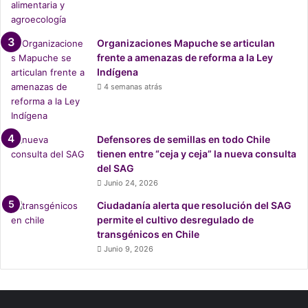
l
l
e
Organizaciones Mapuche se articulan
s
frente a amenazas de reforma a la Ley
d
Indígena
e
4 semanas atrás
l
f
a
l
Defensores de semillas en todo Chile
l
tienen entre “ceja y ceja” la nueva consulta
o
del SAG
q
Junio 24, 2026
u
Ciudadanía alerta que resolución del SAG
e
permite el cultivo desregulado de
p
transgénicos en Chile
u
s
Junio 9, 2026
o
f
i
n