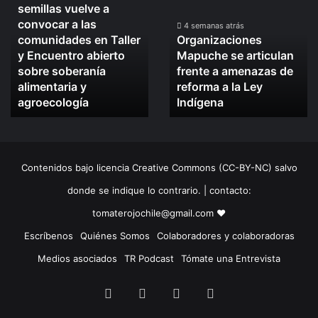
semillas vuelve a
defensa
Mapuche
convocar a las
de
se
4 semanas atrás
comunidades en Taller
Organizaciones
las
articulan
y Encuentro abierto
Mapuche se articulan
semillas
frente
sobre soberanía
frente a amenazas de
vuelve
a
alimentaria y
reforma a la Ley
a
amenazas
convocar
agroecología
de
Indígena
a
reforma
las
a
comunidades
la
en
Ley
Contenidos bajo licencia Creative Commons (CC-BY-NC) salvo
Taller
Indígena
y
donde se indique lo contrario. | contacto:
Encuentro
tomaterojochile@gmail.com ♥
abierto
sobre
Escríbenos
Quiénes Somos
Colaboradores y colaboradoras
soberanía
Medios asociados
TR Podcast
Tómate una Entrevista
alimentaria
y
Facebook
X
LinkedIn
Instagram
agroecología