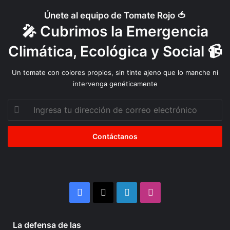
a
Únete al equipo de Tomate Rojo 🍅
P
🎤 Cubrimos la Emergencia
a
s
Climática, Ecológica y Social 📹
c
u
Un tomate con colores propios, sin tinte ajeno que lo manche ni
a
intervenga genéticamente
L
a
Ingresa
m
tu
a
dirección
de
correo
electrónico
Facebook
X
LinkedIn
Instagram
4 semanas atrás
La defensa de las
La
Organizaciones