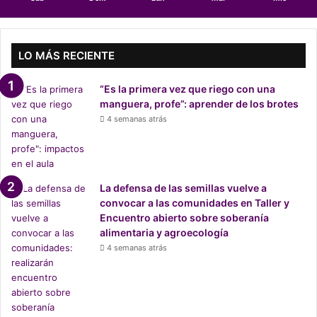
i
c
k
G
LO MÁS RECIENTE
o
l
“Es la primera vez que riego con una
d
manguera, profe”: aprender de los brotes
:
4 semanas atrás
r
e
v
i
s
La defensa de las semillas vuelve a
a
convocar a las comunidades en Taller y
l
Encuentro abierto sobre soberanía
o
alimentaria y agroecología
s
4 semanas atrás
d
e
t
a