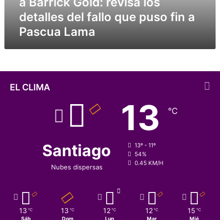
a Barrick Gold: revisa los
g
detalles del fallo que puso fin a
o
Pascua Lama
s
q
u
e
s
e
EL CLIMA
p
13
u
℃
l
t
a
r
Santiago
13º - 11º
o
54%
0.45 KM/H
n
Nubes dispersas
a
B
a
r
13
13
12
12
15
℃
℃
℃
℃
℃
r
Sáb
Dom
Lun
Mar
Mié