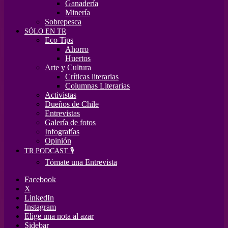
Ganadería
Minería
Sobrepesca
SÓLO EN TR
Eco Tips
Ahorro
Huertos
Arte y Cultura
Críticas literarias
Columnas Literarias
Activistas
Dueños de Chile
Entrevistas
Galería de fotos
Infografías
Opinión
TR PODCAST 🎙️
Tómate una Entrevista
Facebook
X
LinkedIn
Instagram
Elige una nota al azar
Sidebar