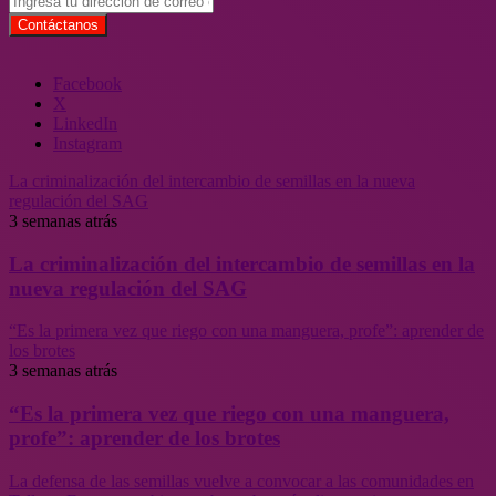
Facebook
X
LinkedIn
Instagram
La criminalización del intercambio de semillas en la nueva
regulación del SAG
3 semanas atrás
La criminalización del intercambio de semillas en la
nueva regulación del SAG
“Es la primera vez que riego con una manguera, profe”: aprender de
los brotes
3 semanas atrás
“Es la primera vez que riego con una manguera,
profe”: aprender de los brotes
La defensa de las semillas vuelve a convocar a las comunidades en