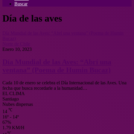
Buscar
Día de las aves
Día Mundial de las Aves: “Abrí una ventana” (Poema de Humin
Bucaz)
Norte de Chile
Enero 10, 2023
Día Mundial de las Aves: “Abrí una
ventana” (Poema de Humin Bucaz)
Cada 10 de enero se celebra el Día Internacional de las Aves. Una
fecha que busca recordarle a la humanidad…
EL CLIMA
Santiago
Nubes dispersas
℃
14
16º - 14º
67%
1.79 KM/H
℃