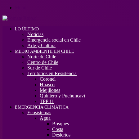
Menú
LO ÚLTIMO
Noticias
Emergencia social en Chile
Arte y Cultura
MEDIO AMBIENTE EN CHILE
Norte de Chile
Centro de Chile
Sur de Chile
Territorios en Resistencia
Coronel
Huasco
Mejillones
Quintero y Puchuncaví
TPP 11
EMERGENCIA CLIMÁTICA
Ecosistemas
Agua
Bosques
Costa
Desiertos