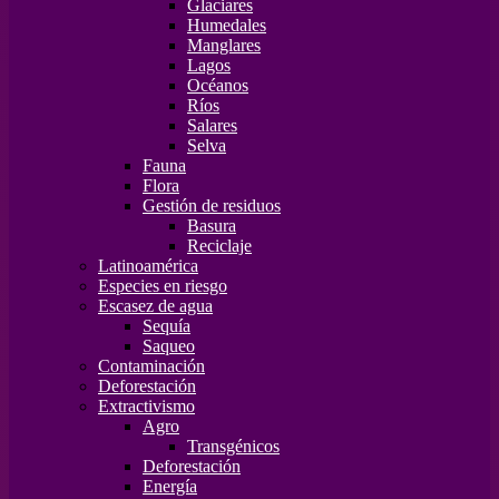
Glaciares
Humedales
Manglares
Lagos
Océanos
Ríos
Salares
Selva
Fauna
Flora
Gestión de residuos
Basura
Reciclaje
Latinoamérica
Especies en riesgo
Escasez de agua
Sequía
Saqueo
Contaminación
Deforestación
Extractivismo
Agro
Transgénicos
Deforestación
Energía