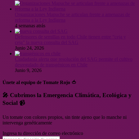
Organizaciones Mapuche se articulan frente a amenazas de
reforma a la Ley Indígena
4 semanas atrás
Defensores de semillas en todo Chile tienen entre “ceja y
ceja” la nueva consulta del SAG
Junio 24, 2026
Ciudadanía alerta que resolución del SAG permite el cultivo
desregulado de transgénicos en Chile
Junio 9, 2026
Únete al equipo de Tomate Rojo 🍅
🎤 Cubrimos la Emergencia Climática, Ecológica y
Social 📹
Un tomate con colores propios, sin tinte ajeno que lo manche ni
intervenga genéticamente
Ingresa tu dirección de correo electrónico