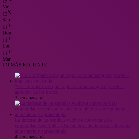
15
Vie
℃
12
Sáb
℃
11
Dom
℃
11
Lun
℃
11
Mar
LO MÁS RECIENTE
“Es la primera vez que riego con una manguera, profe”:
aprender de los brotes
3 semanas atrás
La defensa de las semillas vuelve a convocar a las
comunidades en Taller y Encuentro abierto sobre soberanía
alimentaria y agroecología
4 semanas atrás