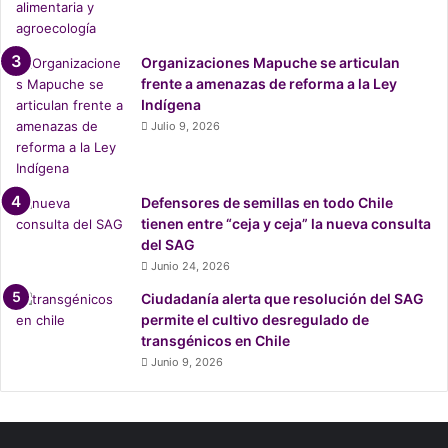
l
a
c
Organizaciones Mapuche se articulan
i
frente a amenazas de reforma a la Ley
o
Indígena
n
Julio 9, 2026
e
s
a
D
Defensores de semillas en todo Chile
D
tienen entre “ceja y ceja” la nueva consulta
H
del SAG
H
Junio 24, 2026
d
Ciudadanía alerta que resolución del SAG
u
permite el cultivo desregulado de
r
transgénicos en Chile
a
n
Junio 9, 2026
t
e
e
l