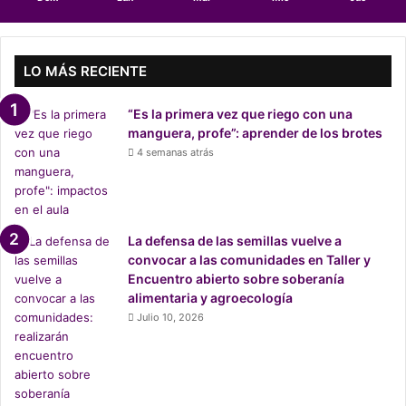
s
m
á
s
LO MÁS RECIENTE
d
e
“Es la primera vez que riego con una
n
manguera, profe”: aprender de los brotes
u
4 semanas atrás
n
c
i
a
d
La defensa de las semillas vuelve a
a
convocar a las comunidades en Taller y
s
Encuentro abierto sobre soberanía
p
alimentaria y agroecología
o
Julio 10, 2026
r
v
i
o