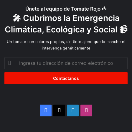
E
Únete al equipo de Tomate Rojo 🍅
s
🎤 Cubrimos la Emergencia
t
a
Climática, Ecológica y Social 📹
l
l
Un tomate con colores propios, sin tinte ajeno que lo manche ni
i
intervenga genéticamente
d
o
Ingresa
S
tu
o
dirección
c
de
i
correo
a
electrónico
l
Facebook
X
LinkedIn
Instagram