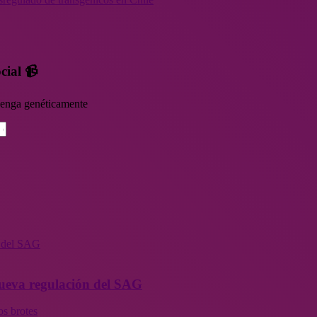
cial 📹
rvenga genéticamente
n del SAG
 nueva regulación del SAG
os brotes