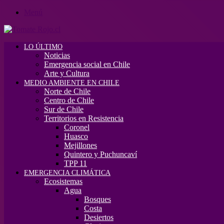
Menú
LO ÚLTIMO
Noticias
Emergencia social en Chile
Arte y Cultura
MEDIO AMBIENTE EN CHILE
Norte de Chile
Centro de Chile
Sur de Chile
Territorios en Resistencia
Coronel
Huasco
Mejillones
Quintero y Puchuncaví
TPP 11
EMERGENCIA CLIMÁTICA
Ecosistemas
Agua
Bosques
Costa
Desiertos