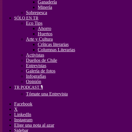
Ganadería
Minería
Sobrepesca
SÓLO EN TR
Eco Tips
Ahorro
Huertos
Arte y Cultura
Críticas literarias
Columnas Literarias
Activistas
Dueños de Chile
Entrevistas
Galería de fotos
Infografías
Opinión
TR PODCAST 🎙️
Tómate una Entrevista
Facebook
X
LinkedIn
Instagram
Elige una nota al azar
Sidebar