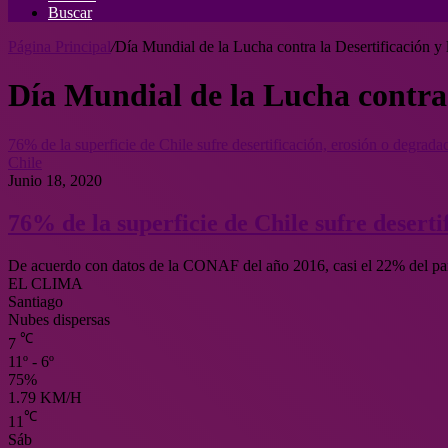
Buscar
Página Principal
/
Día Mundial de la Lucha contra la Desertificación y 
Día Mundial de la Lucha contra 
76% de la superficie de Chile sufre desertificación, erosión o degrada
Chile
Junio 18, 2020
76% de la superficie de Chile sufre deserti
De acuerdo con datos de la CONAF del año 2016, casi el 22% del paí
EL CLIMA
Santiago
Nubes dispersas
℃
7
11º - 6º
75%
1.79 KM/H
℃
11
Sáb