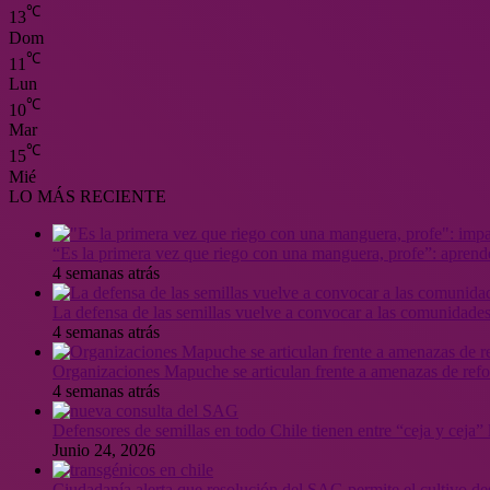
℃
13
Dom
℃
11
Lun
℃
10
Mar
℃
15
Mié
LO MÁS RECIENTE
“Es la primera vez que riego con una manguera, profe”: aprende
4 semanas atrás
La defensa de las semillas vuelve a convocar a las comunidades
4 semanas atrás
Organizaciones Mapuche se articulan frente a amenazas de ref
4 semanas atrás
Defensores de semillas en todo Chile tienen entre “ceja y ceja
Junio 24, 2026
Ciudadanía alerta que resolución del SAG permite el cultivo de