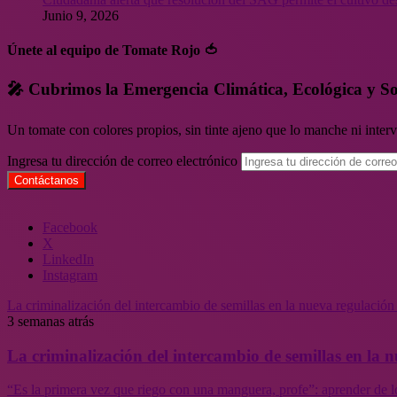
Junio 9, 2026
Únete al equipo de Tomate Rojo 🍅
🎤 Cubrimos la Emergencia Climática, Ecológica y So
Un tomate con colores propios, sin tinte ajeno que lo manche ni inte
Ingresa tu dirección de correo electrónico
Facebook
X
LinkedIn
Instagram
La criminalización del intercambio de semillas en la nueva regulació
3 semanas atrás
La criminalización del intercambio de semillas en la
“Es la primera vez que riego con una manguera, profe”: aprender de l