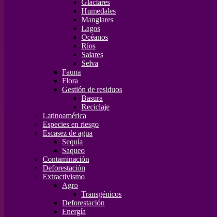
Glaciares
Humedales
Manglares
Lagos
Océanos
Ríos
Salares
Selva
Fauna
Flora
Gestión de residuos
Basura
Reciclaje
Latinoamérica
Especies en riesgo
Escasez de agua
Sequía
Saqueo
Contaminación
Deforestación
Extractivismo
Agro
Transgénicos
Deforestación
Energía