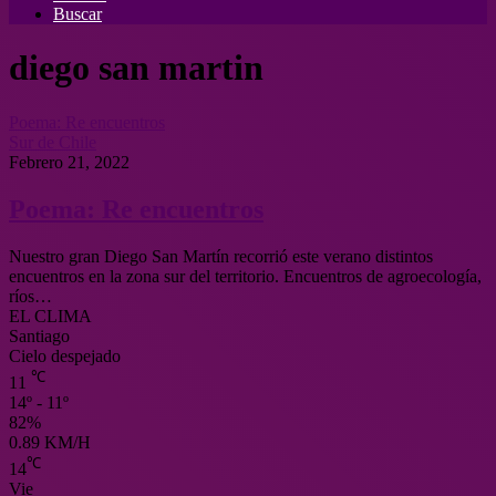
Buscar
diego san martin
Poema: Re encuentros
Sur de Chile
Febrero 21, 2022
Poema: Re encuentros
Nuestro gran Diego San Martín recorrió este verano distintos
encuentros en la zona sur del territorio. Encuentros de agroecología,
ríos…
EL CLIMA
Santiago
Cielo despejado
℃
11
14º - 11º
82%
0.89 KM/H
℃
14
Vie