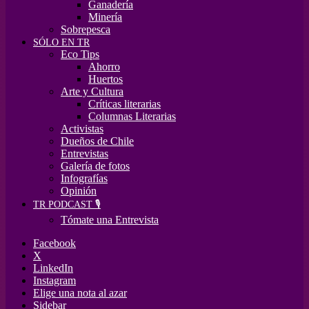
Ganadería
Minería
Sobrepesca
SÓLO EN TR
Eco Tips
Ahorro
Huertos
Arte y Cultura
Críticas literarias
Columnas Literarias
Activistas
Dueños de Chile
Entrevistas
Galería de fotos
Infografías
Opinión
TR PODCAST 🎙️
Tómate una Entrevista
Facebook
X
LinkedIn
Instagram
Elige una nota al azar
Sidebar