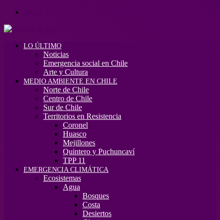
Menú
LO ÚLTIMO
Noticias
Emergencia social en Chile
Arte y Cultura
MEDIO AMBIENTE EN CHILE
Norte de Chile
Centro de Chile
Sur de Chile
Territorios en Resistencia
Coronel
Huasco
Mejillones
Quintero y Puchuncaví
TPP 11
EMERGENCIA CLIMÁTICA
Ecosistemas
Agua
Bosques
Costa
Desiertos