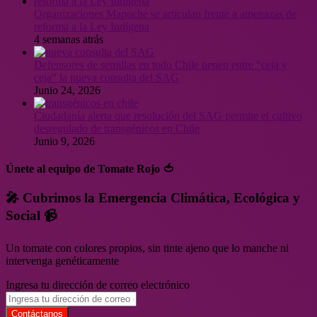
Organizaciones Mapuche se articulan frente a amenazas de
reforma a la Ley Indígena
4 semanas atrás
Defensores de semillas en todo Chile tienen entre “ceja y
ceja” la nueva consulta del SAG
Junio 24, 2026
Ciudadanía alerta que resolución del SAG permite el cultivo
desregulado de transgénicos en Chile
Junio 9, 2026
Únete al equipo de Tomate Rojo 🍅
🎤 Cubrimos la Emergencia Climática, Ecológica y
Social 📹
Un tomate con colores propios, sin tinte ajeno que lo manche ni
intervenga genéticamente
Ingresa tu dirección de correo electrónico