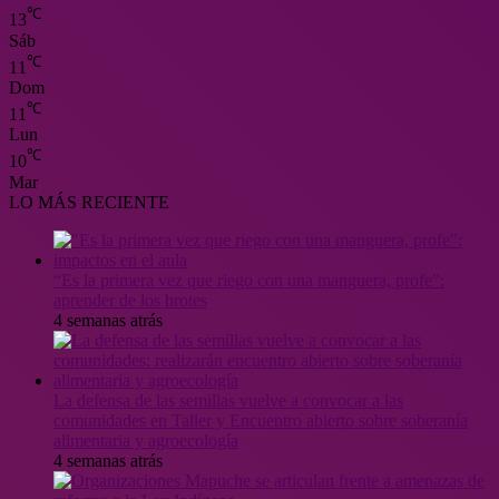
℃
13
Sáb
℃
11
Dom
℃
11
Lun
℃
10
Mar
LO MÁS RECIENTE
“Es la primera vez que riego con una manguera, profe”:
aprender de los brotes
4 semanas atrás
La defensa de las semillas vuelve a convocar a las
comunidades en Taller y Encuentro abierto sobre soberanía
alimentaria y agroecología
4 semanas atrás