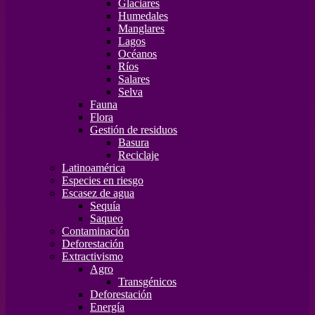
Glaciares
Humedales
Manglares
Lagos
Océanos
Ríos
Salares
Selva
Fauna
Flora
Gestión de residuos
Basura
Reciclaje
Latinoamérica
Especies en riesgo
Escasez de agua
Sequía
Saqueo
Contaminación
Deforestación
Extractivismo
Agro
Transgénicos
Deforestación
Energía