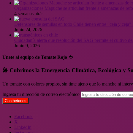
Organizaciones Mapuche se articulan frente a amenazas de ref
4 semanas atrás
Defensores de semillas en todo Chile tienen entre “ceja y ceja
Junio 24, 2026
Ciudadanía alerta que resolución del SAG permite el cultivo de
Junio 9, 2026
Únete al equipo de Tomate Rojo 🍅
🎤 Cubrimos la Emergencia Climática, Ecológica y So
Un tomate con colores propios, sin tinte ajeno que lo manche ni inte
Ingresa tu dirección de correo electrónico
Facebook
X
LinkedIn
Instagram