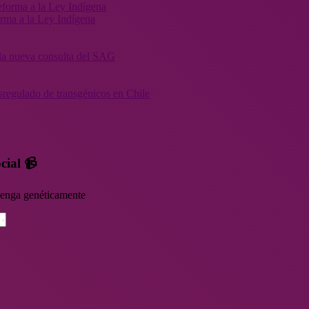
orma a la Ley Indígena
” la nueva consulta del SAG
sregulado de transgénicos en Chile
cial 📹
rvenga genéticamente