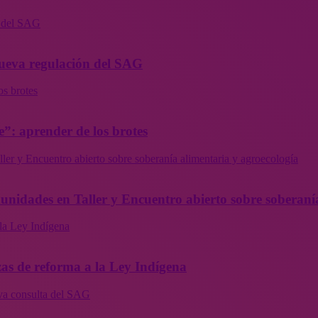
n del SAG
 nueva regulación del SAG
os brotes
”: aprender de los brotes
ler y Encuentro abierto sobre soberanía alimentaria y agroecología
munidades en Taller y Encuentro abierto sobre soberaní
la Ley Indígena
as de reforma a la Ley Indígena
eva consulta del SAG