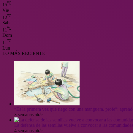
℃
15
Vie
℃
12
Sáb
℃
11
Dom
℃
11
Lun
LO MÁS RECIENTE
“Es la primera vez que riego con una manguera, profe”: aprende
3 semanas atrás
La defensa de las semillas vuelve a convocar a las comunidades
4 semanas atrás