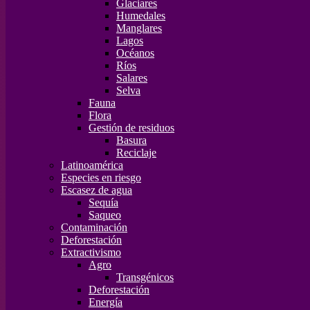
Glaciares
Humedales
Manglares
Lagos
Océanos
Ríos
Salares
Selva
Fauna
Flora
Gestión de residuos
Basura
Reciclaje
Latinoamérica
Especies en riesgo
Escasez de agua
Sequía
Saqueo
Contaminación
Deforestación
Extractivismo
Agro
Transgénicos
Deforestación
Energía