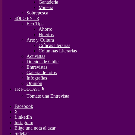
Ganadería
Minería
Sobrepesca
SÓLO EN TR
Eco Tips
Ahorro
Huertos
Arte y Cultura
Críticas literarias
Columnas Literarias
Activistas
Dueños de Chile
Entrevistas
Galería de fotos
Infografías
Opinión
TR PODCAST 🎙️
Tómate una Entrevista
Facebook
X
LinkedIn
Instagram
Elige una nota al azar
Sidebar