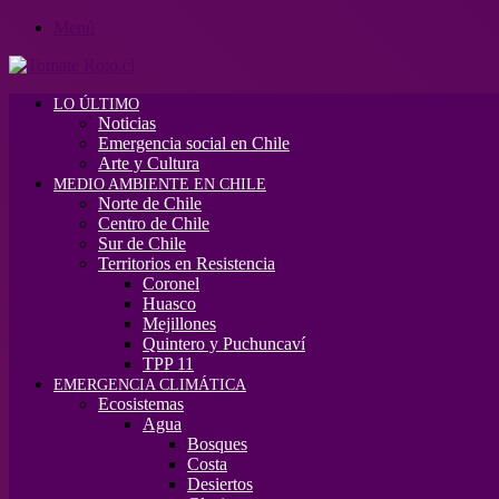
Menú
LO ÚLTIMO
Noticias
Emergencia social en Chile
Arte y Cultura
MEDIO AMBIENTE EN CHILE
Norte de Chile
Centro de Chile
Sur de Chile
Territorios en Resistencia
Coronel
Huasco
Mejillones
Quintero y Puchuncaví
TPP 11
EMERGENCIA CLIMÁTICA
Ecosistemas
Agua
Bosques
Costa
Desiertos