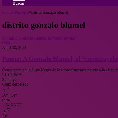
Buscar
Página Principal
/
distrito gonzalo blumel
distrito gonzalo blumel
Poesía: A Gonzalo Blumel, el “constituyeke”
Chile
Abril 30, 2021
Poesía: A Gonzalo Blumel, el “constituyek
Como parte de la Lista Negra de los constituyentes previo a la elecci
EL CLIMA
Santiago
Cielo despejado
℃
15
16º - 14º
69%
1.34 KM/H
℃
16
Jue