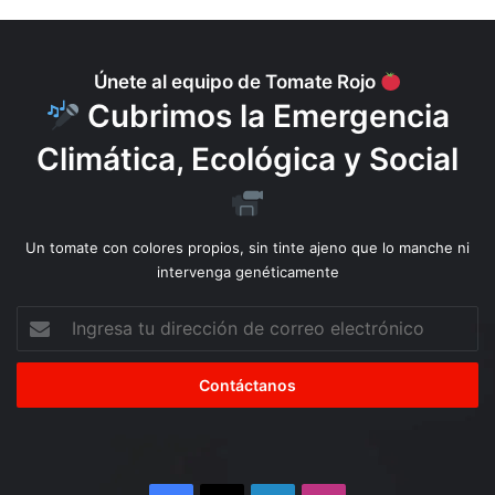
e
s
u
s
Únete al equipo de Tomate Rojo
i
Cubrimos la Emergencia
m
p
Climática, Ecológica y Social
a
c
t
o
Un tomate con colores propios, sin tinte ajeno que lo manche ni
s
intervenga genéticamente
s
o
Ingresa
c
tu
i
dirección
o
de
a
correo
m
electrónico
b
i
e