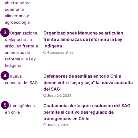
n
d
o
c
u
Organizaciones Mapuche se articulan
m
frente a amenazas de reforma a la Ley
e
Indígena
n
4 semanas atrás
t
a
l
a
Defensores de semillas en todo Chile
l
tienen entre “ceja y ceja” la nueva consulta
e
del SAG
m
Junio 24, 2026
á
Ciudadanía alerta que resolución del SAG
n
permite el cultivo desregulado de
s
transgénicos en Chile
o
b
Junio 9, 2026
r