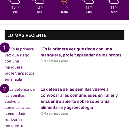
i
15
13
11
11
11
℃
℃
℃
℃
℃
n
Vie
Sáb
Dom
Lun
Mar
t
e
r
n
LO MÁS RECIENTE
a
c
“Es la primera vez que riego con una
i
manguera, profe”: aprender de los brotes
o
3 semanas atrás
n
a
l
:
e
La defensa de las semillas vuelve a
s
convocar a las comunidades en Taller y
t
Encuentro abierto sobre soberanía
r
alimentaria y agroecología
e
4 semanas atrás
n
a