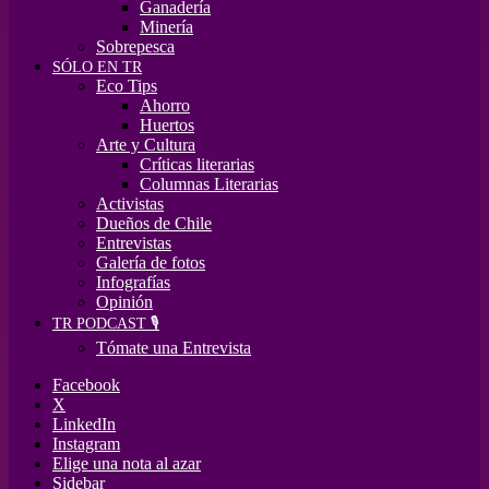
Ganadería
Minería
Sobrepesca
SÓLO EN TR
Eco Tips
Ahorro
Huertos
Arte y Cultura
Críticas literarias
Columnas Literarias
Activistas
Dueños de Chile
Entrevistas
Galería de fotos
Infografías
Opinión
TR PODCAST 🎙️
Tómate una Entrevista
Facebook
X
LinkedIn
Instagram
Elige una nota al azar
Sidebar