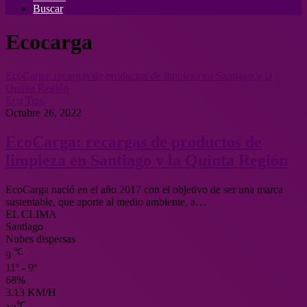
Buscar
Ecocarga
EcoCarga: recargas de productos de limpieza en Santiago y la
Quinta Región
Eco Tips
Octubre 26, 2022
EcoCarga: recargas de productos de
limpieza en Santiago y la Quinta Región
EcoCarga nació en el año 2017 con el objetivo de ser una marca
sustentable, que aporte al medio ambiente, a…
EL CLIMA
Santiago
Nubes dispersas
℃
9
11º - 9º
68%
3.13 KM/H
℃