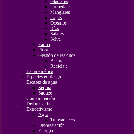
Glaciares
Humedales
Manglares
Lagos
Océanos
Ríos
Salares
Selva
Fauna
Flora
Gestión de residuos
Basura
Reciclaje
Latinoamérica
Especies en riesgo
Escasez de agua
Sequía
Saqueo
Contaminación
Deforestación
Extractivismo
Agro
Transgénicos
Deforestación
Energía