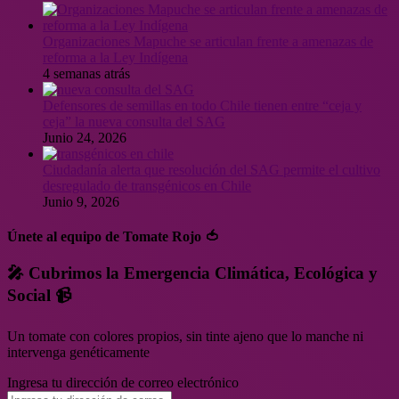
Organizaciones Mapuche se articulan frente a amenazas de
reforma a la Ley Indígena
4 semanas atrás
Defensores de semillas en todo Chile tienen entre “ceja y
ceja” la nueva consulta del SAG
Junio 24, 2026
Ciudadanía alerta que resolución del SAG permite el cultivo
desregulado de transgénicos en Chile
Junio 9, 2026
Únete al equipo de Tomate Rojo 🍅
🎤 Cubrimos la Emergencia Climática, Ecológica y
Social 📹
Un tomate con colores propios, sin tinte ajeno que lo manche ni
intervenga genéticamente
Ingresa tu dirección de correo electrónico