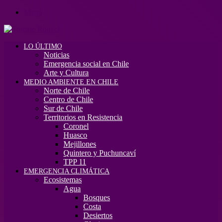
Menú
LO ÚLTIMO
Noticias
Emergencia social en Chile
Arte y Cultura
MEDIO AMBIENTE EN CHILE
Norte de Chile
Centro de Chile
Sur de Chile
Territorios en Resistencia
Coronel
Huasco
Mejillones
Quintero y Puchuncaví
TPP 11
EMERGENCIA CLIMÁTICA
Ecosistemas
Agua
Bosques
Costa
Desiertos