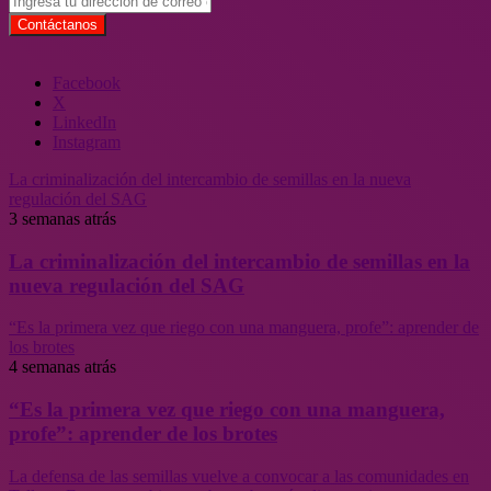
Facebook
X
LinkedIn
Instagram
La criminalización del intercambio de semillas en la nueva
regulación del SAG
3 semanas atrás
La criminalización del intercambio de semillas en la
nueva regulación del SAG
“Es la primera vez que riego con una manguera, profe”: aprender de
los brotes
4 semanas atrás
“Es la primera vez que riego con una manguera,
profe”: aprender de los brotes
La defensa de las semillas vuelve a convocar a las comunidades en