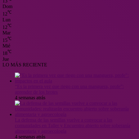
13
Dom
℃
12
Lun
℃
12
Mar
℃
15
Mié
℃
18
Jue
LO MÁS RECIENTE
“Es la primera vez que riego con una manguera, profe”:
aprender de los brotes
4 semanas atrás
La defensa de las semillas vuelve a convocar a las
comunidades en Taller y Encuentro abierto sobre soberanía
alimentaria y agroecología
4 semanas atrás