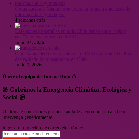
Organizaciones Mapuche se articulan frente a amenazas de
reforma a la Ley Indígena
4 semanas atrás
Defensores de semillas en todo Chile tienen entre “ceja y
ceja” la nueva consulta del SAG
Junio 24, 2026
Ciudadanía alerta que resolución del SAG permite el cultivo
desregulado de transgénicos en Chile
Junio 9, 2026
Únete al equipo de Tomate Rojo 🍅
🎤 Cubrimos la Emergencia Climática, Ecológica y
Social 📹
Un tomate con colores propios, sin tinte ajeno que lo manche ni
intervenga genéticamente
Ingresa tu dirección de correo electrónico