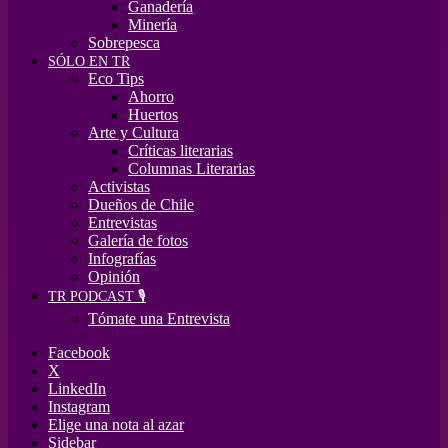
Ganadería
Minería
Sobrepesca
SÓLO EN TR
Eco Tips
Ahorro
Huertos
Arte y Cultura
Críticas literarias
Columnas Literarias
Activistas
Dueños de Chile
Entrevistas
Galería de fotos
Infografías
Opinión
TR PODCAST 🎙️
Tómate una Entrevista
Facebook
X
LinkedIn
Instagram
Elige una nota al azar
Sidebar