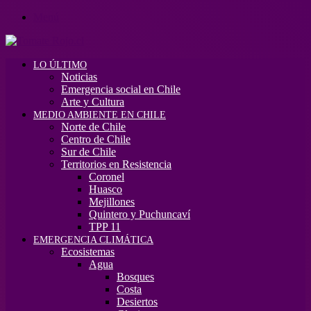
Menú
LO ÚLTIMO
Noticias
Emergencia social en Chile
Arte y Cultura
MEDIO AMBIENTE EN CHILE
Norte de Chile
Centro de Chile
Sur de Chile
Territorios en Resistencia
Coronel
Huasco
Mejillones
Quintero y Puchuncaví
TPP 11
EMERGENCIA CLIMÁTICA
Ecosistemas
Agua
Bosques
Costa
Desiertos