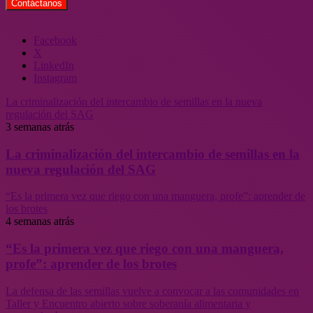
Facebook
X
LinkedIn
Instagram
La criminalización del intercambio de semillas en la nueva
regulación del SAG
3 semanas atrás
La criminalización del intercambio de semillas en la
nueva regulación del SAG
“Es la primera vez que riego con una manguera, profe”: aprender de
los brotes
4 semanas atrás
“Es la primera vez que riego con una manguera,
profe”: aprender de los brotes
La defensa de las semillas vuelve a convocar a las comunidades en
Taller y Encuentro abierto sobre soberanía alimentaria y