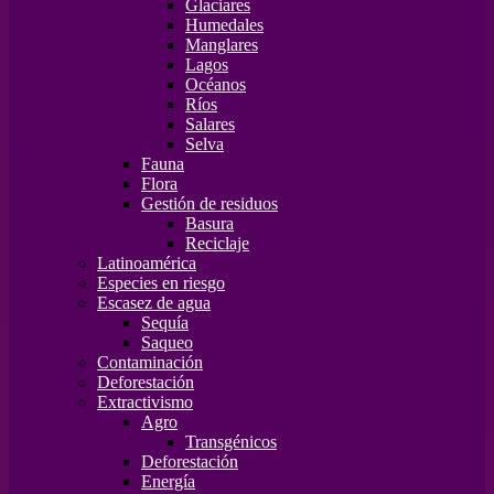
Glaciares
Humedales
Manglares
Lagos
Océanos
Ríos
Salares
Selva
Fauna
Flora
Gestión de residuos
Basura
Reciclaje
Latinoamérica
Especies en riesgo
Escasez de agua
Sequía
Saqueo
Contaminación
Deforestación
Extractivismo
Agro
Transgénicos
Deforestación
Energía