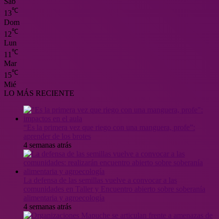
Sáb
℃
13
Dom
℃
12
Lun
℃
11
Mar
℃
15
Mié
LO MÁS RECIENTE
“Es la primera vez que riego con una manguera, profe”:
aprender de los brotes
4 semanas atrás
La defensa de las semillas vuelve a convocar a las
comunidades en Taller y Encuentro abierto sobre soberanía
alimentaria y agroecología
4 semanas atrás