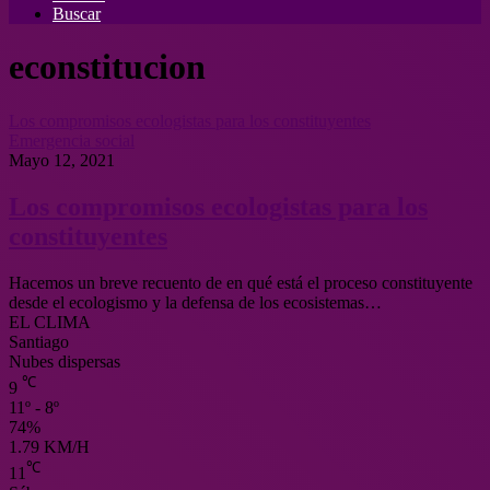
Buscar
econstitucion
Los compromisos ecologistas para los constituyentes
Emergencia social
Mayo 12, 2021
Los compromisos ecologistas para los
constituyentes
Hacemos un breve recuento de en qué está el proceso constituyente
desde el ecologismo y la defensa de los ecosistemas…
EL CLIMA
Santiago
Nubes dispersas
℃
9
11º - 8º
74%
1.79 KM/H
℃
11