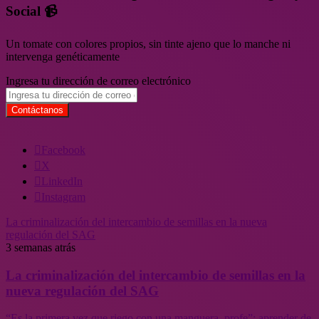
Social 📹
Un tomate con colores propios, sin tinte ajeno que lo manche ni
intervenga genéticamente
Ingresa tu dirección de correo electrónico
Facebook
X
LinkedIn
Instagram
La criminalización del intercambio de semillas en la nueva
regulación del SAG
3 semanas atrás
La criminalización del intercambio de semillas en la
nueva regulación del SAG
“Es la primera vez que riego con una manguera, profe”: aprender de