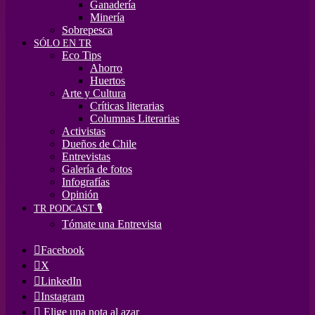
Ganadería
Minería
Sobrepesca
SÓLO EN TR
Eco Tips
Ahorro
Huertos
Arte y Cultura
Críticas literarias
Columnas Literarias
Activistas
Dueños de Chile
Entrevistas
Galería de fotos
Infografías
Opinión
TR PODCAST 🎙️
Tómate una Entrevista
Facebook
X
LinkedIn
Instagram
Elige una nota al azar