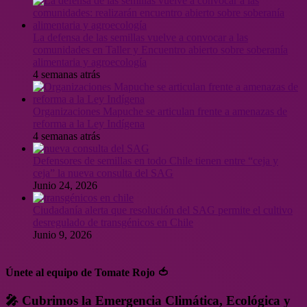
La defensa de las semillas vuelve a convocar a las
comunidades en Taller y Encuentro abierto sobre soberanía
alimentaria y agroecología
4 semanas atrás
Organizaciones Mapuche se articulan frente a amenazas de
reforma a la Ley Indígena
4 semanas atrás
Defensores de semillas en todo Chile tienen entre “ceja y
ceja” la nueva consulta del SAG
Junio 24, 2026
Ciudadanía alerta que resolución del SAG permite el cultivo
desregulado de transgénicos en Chile
Junio 9, 2026
Únete al equipo de Tomate Rojo 🍅
🎤 Cubrimos la Emergencia Climática, Ecológica y