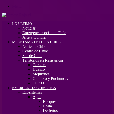
Menú
LO ÚLTIMO
Noticias
Emergencia social en Chile
Arte y Cultura
MEDIO AMBIENTE EN CHILE
Norte de Chile
Centro de Chile
Sur de Chile
Territorios en Resistencia
Coronel
Huasco
Mejillones
Quintero y Puchuncaví
TPP 11
EMERGENCIA CLIMÁTICA
Ecosistemas
Agua
Bosques
Costa
Desiertos