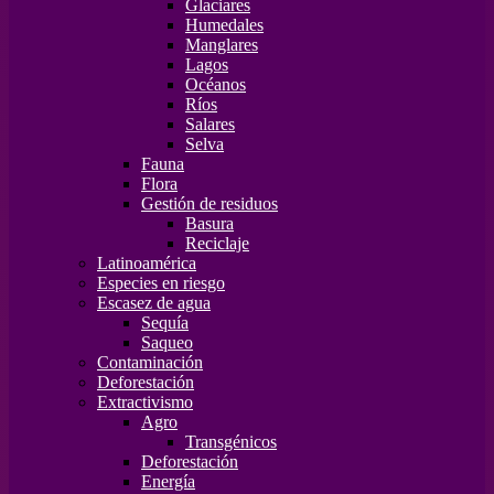
Glaciares
Humedales
Manglares
Lagos
Océanos
Ríos
Salares
Selva
Fauna
Flora
Gestión de residuos
Basura
Reciclaje
Latinoamérica
Especies en riesgo
Escasez de agua
Sequía
Saqueo
Contaminación
Deforestación
Extractivismo
Agro
Transgénicos
Deforestación
Energía