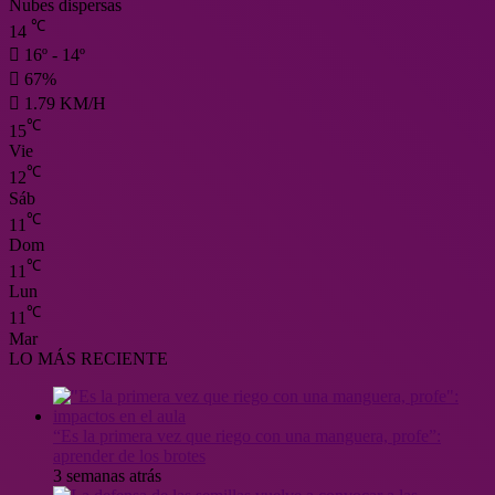
Nubes dispersas
℃
14
16º - 14º
67%
1.79 KM/H
℃
15
Vie
℃
12
Sáb
℃
11
Dom
℃
11
Lun
℃
11
Mar
LO MÁS RECIENTE
“Es la primera vez que riego con una manguera, profe”:
aprender de los brotes
3 semanas atrás