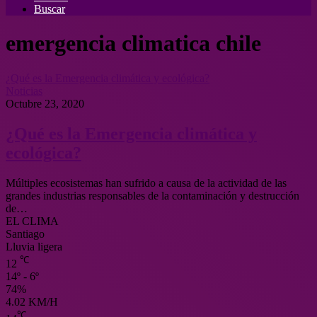
Buscar
emergencia climatica chile
¿Qué es la Emergencia climática y ecológica?
Noticias
Octubre 23, 2020
¿Qué es la Emergencia climática y
ecológica?
Múltiples ecosistemas han sufrido a causa de la actividad de las
grandes industrias responsables de la contaminación y destrucción
de…
EL CLIMA
Santiago
Lluvia ligera
℃
12
14º - 6º
74%
4.02 KM/H
℃