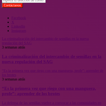
Facebook
X
LinkedIn
Instagram
La criminalización del intercambio de semillas en la nueva
regulación del SAG
3 semanas atrás
La criminalización del intercambio de semillas en la
nueva regulación del SAG
“Es la primera vez que riego con una manguera, profe”: aprender de
los brotes
3 semanas atrás
“Es la primera vez que riego con una manguera,
profe”: aprender de los brotes
La defensa de las semillas vuelve a convocar a las comunidades en