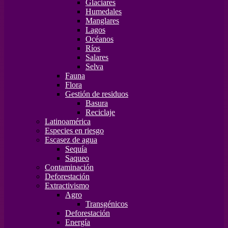
Glaciares
Humedales
Manglares
Lagos
Océanos
Ríos
Salares
Selva
Fauna
Flora
Gestión de residuos
Basura
Reciclaje
Latinoamérica
Especies en riesgo
Escasez de agua
Sequía
Saqueo
Contaminación
Deforestación
Extractivismo
Agro
Transgénicos
Deforestación
Energía