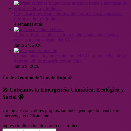
Organizaciones Mapuche se articulan frente a amenazas de
reforma a la Ley Indígena
4 semanas atrás
Defensores de semillas en todo Chile tienen entre “ceja y
ceja” la nueva consulta del SAG
Junio 24, 2026
Ciudadanía alerta que resolución del SAG permite el cultivo
desregulado de transgénicos en Chile
Junio 9, 2026
Únete al equipo de Tomate Rojo 🍅
🎤 Cubrimos la Emergencia Climática, Ecológica y
Social 📹
Un tomate con colores propios, sin tinte ajeno que lo manche ni
intervenga genéticamente
Ingresa tu dirección de correo electrónico