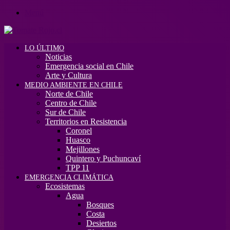
Menú
LO ÚLTIMO
Noticias
Emergencia social en Chile
Arte y Cultura
MEDIO AMBIENTE EN CHILE
Norte de Chile
Centro de Chile
Sur de Chile
Territorios en Resistencia
Coronel
Huasco
Mejillones
Quintero y Puchuncaví
TPP 11
EMERGENCIA CLIMÁTICA
Ecosistemas
Agua
Bosques
Costa
Desiertos