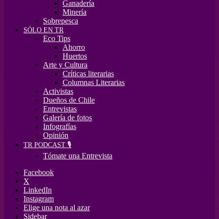
Ganadería
Minería
Sobrepesca
SÓLO EN TR
Eco Tips
Ahorro
Huertos
Arte y Cultura
Críticas literarias
Columnas Literarias
Activistas
Dueños de Chile
Entrevistas
Galería de fotos
Infografías
Opinión
TR PODCAST 🎙️
Tómate una Entrevista
Facebook
X
LinkedIn
Instagram
Elige una nota al azar
Sidebar