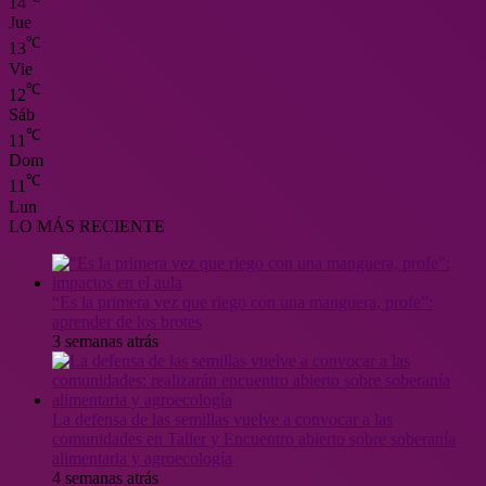
14
Jue
℃
13
Vie
℃
12
Sáb
℃
11
Dom
℃
11
Lun
LO MÁS RECIENTE
“Es la primera vez que riego con una manguera, profe”:
aprender de los brotes
3 semanas atrás
La defensa de las semillas vuelve a convocar a las
comunidades en Taller y Encuentro abierto sobre soberanía
alimentaria y agroecología
4 semanas atrás