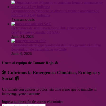
Organizaciones Mapuche se articulan frente a amenazas de
reforma a la Ley Indígena
4 semanas atrás
Defensores de semillas en todo Chile tienen entre “ceja y
ceja” la nueva consulta del SAG
Junio 24, 2026
Ciudadanía alerta que resolución del SAG permite el cultivo
desregulado de transgénicos en Chile
Junio 9, 2026
Únete al equipo de Tomate Rojo 🍅
🎤 Cubrimos la Emergencia Climática, Ecológica y
Social 📹
Un tomate con colores propios, sin tinte ajeno que lo manche ni
intervenga genéticamente
Ingresa tu dirección de correo electrónico