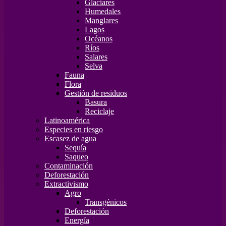
Glaciares
Humedales
Manglares
Lagos
Océanos
Ríos
Salares
Selva
Fauna
Flora
Gestión de residuos
Basura
Reciclaje
Latinoamérica
Especies en riesgo
Escasez de agua
Sequía
Saqueo
Contaminación
Deforestación
Extractivismo
Agro
Transgénicos
Deforestación
Energía