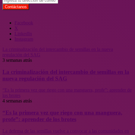
Facebook
X
LinkedIn
Instagram
La criminalización del intercambio de semillas en la nueva
regulación del SAG
3 semanas atrás
La criminalización del intercambio de semillas en la
nueva regulación del SAG
“Es la primera vez que riego con una manguera, profe”: aprender de
los brotes
4 semanas atrás
“Es la primera vez que riego con una manguera,
profe”: aprender de los brotes
La defensa de las semillas vuelve a convocar a las comunidades en