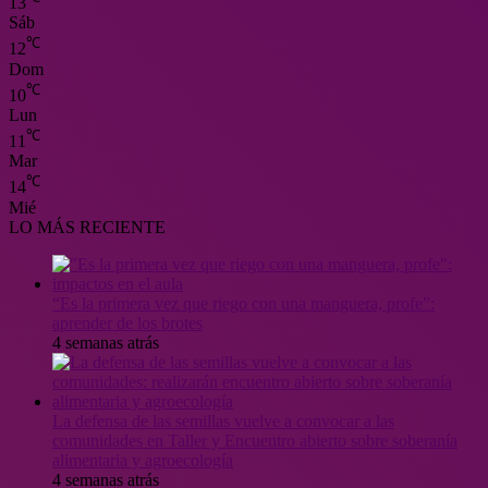
13
Sáb
℃
12
Dom
℃
10
Lun
℃
11
Mar
℃
14
Mié
LO MÁS RECIENTE
“Es la primera vez que riego con una manguera, profe”:
aprender de los brotes
4 semanas atrás
La defensa de las semillas vuelve a convocar a las
comunidades en Taller y Encuentro abierto sobre soberanía
alimentaria y agroecología
4 semanas atrás