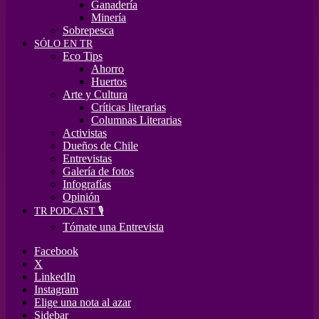
Ganadería
Minería
Sobrepesca
SÓLO EN TR
Eco Tips
Ahorro
Huertos
Arte y Cultura
Críticas literarias
Columnas Literarias
Activistas
Dueños de Chile
Entrevistas
Galería de fotos
Infografías
Opinión
TR PODCAST 🎙️
Tómate una Entrevista
Facebook
X
LinkedIn
Instagram
Elige una nota al azar
Sidebar