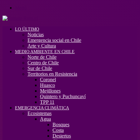
Menú
LO ÚLTIMO
Noticias
Emergencia social en Chile
Arte y Cultura
MEDIO AMBIENTE EN CHILE
Norte de Chile
Centro de Chile
Sur de Chile
Territorios en Resistencia
Coronel
Huasco
Mejillones
Quintero y Puchuncaví
TPP 11
EMERGENCIA CLIMÁTICA
Ecosistemas
Agua
Bosques
Costa
Desiertos