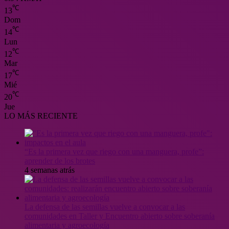
℃
13
Dom
℃
14
Lun
℃
12
Mar
℃
17
Mié
℃
20
Jue
LO MÁS RECIENTE
“Es la primera vez que riego con una manguera, profe”:
aprender de los brotes
4 semanas atrás
La defensa de las semillas vuelve a convocar a las
comunidades en Taller y Encuentro abierto sobre soberanía
alimentaria y agroecología