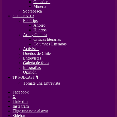
Ganadería
Minería
Sobrepesca
SÓLO EN TR
Eco Tips
Ahorro
Huertos
Arte y Cultura
Críticas literarias
Columnas Literarias
Activistas
Dueños de Chile
Entrevistas
Galería de fotos
Infografías
Opinión
TR PODCAST 🎙️
Tómate una Entrevista
Facebook
X
LinkedIn
Instagram
Elige una nota al azar
Sidebar