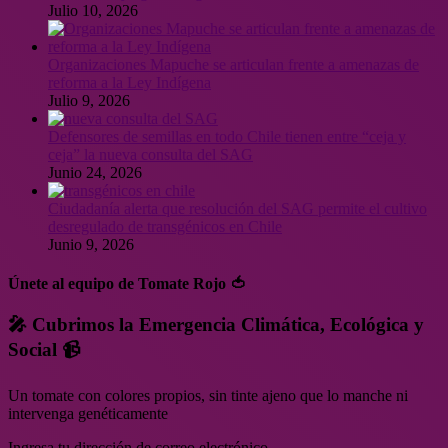
Julio 10, 2026
Organizaciones Mapuche se articulan frente a amenazas de
reforma a la Ley Indígena
Julio 9, 2026
Defensores de semillas en todo Chile tienen entre “ceja y
ceja” la nueva consulta del SAG
Junio 24, 2026
Ciudadanía alerta que resolución del SAG permite el cultivo
desregulado de transgénicos en Chile
Junio 9, 2026
Únete al equipo de Tomate Rojo 🍅
🎤 Cubrimos la Emergencia Climática, Ecológica y
Social 📹
Un tomate con colores propios, sin tinte ajeno que lo manche ni
intervenga genéticamente
Ingresa tu dirección de correo electrónico