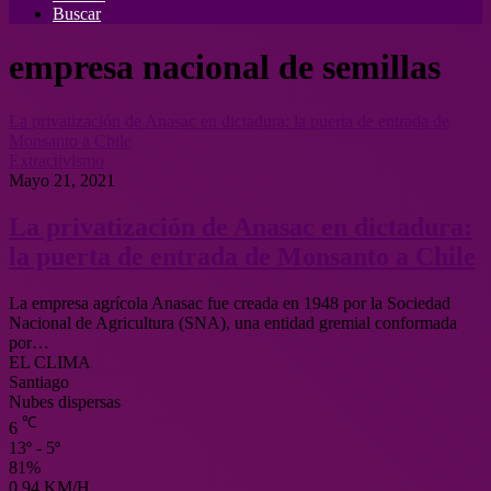
Buscar
empresa nacional de semillas
La privatización de Anasac en dictadura: la puerta de entrada de
Monsanto a Chile
Extractivismo
Mayo 21, 2021
La privatización de Anasac en dictadura:
la puerta de entrada de Monsanto a Chile
La empresa agrícola Anasac fue creada en 1948 por la Sociedad
Nacional de Agricultura (SNA), una entidad gremial conformada
por…
EL CLIMA
Santiago
Nubes dispersas
℃
6
13º - 5º
81%
0.94 KM/H