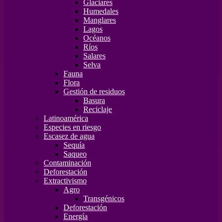
Glaciares
Humedales
Manglares
Lagos
Océanos
Ríos
Salares
Selva
Fauna
Flora
Gestión de residuos
Basura
Reciclaje
Latinoamérica
Especies en riesgo
Escasez de agua
Sequía
Saqueo
Contaminación
Deforestación
Extractivismo
Agro
Transgénicos
Deforestación
Energía