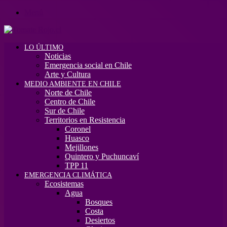
Menú
LO ÚLTIMO
Noticias
Emergencia social en Chile
Arte y Cultura
MEDIO AMBIENTE EN CHILE
Norte de Chile
Centro de Chile
Sur de Chile
Territorios en Resistencia
Coronel
Huasco
Mejillones
Quintero y Puchuncaví
TPP 11
EMERGENCIA CLIMÁTICA
Ecosistemas
Agua
Bosques
Costa
Desiertos