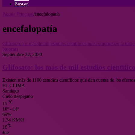
Buscar
Página Principal
/
encefalopatía
encefalopatía
Glifosato: los más de mil estudios científicos que comprueban la toxi
Noticias
Septiembre 22, 2020
Glifosato: los más de mil estudios científ
Existen más de 1100 estudios científicos que dan cuenta de los efecto
EL CLIMA
Santiago
Cielo despejado
℃
15
16º - 14º
69%
1.34 KM/H
℃
16
Jue