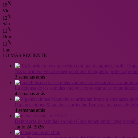
℃
15
Vie
℃
12
Sáb
℃
11
Dom
℃
11
Lun
LO MÁS RECIENTE
“Es la primera vez que riego con una manguera, profe”: aprende
3 semanas atrás
La defensa de las semillas vuelve a convocar a las comunidades
4 semanas atrás
Organizaciones Mapuche se articulan frente a amenazas de ref
4 semanas atrás
Defensores de semillas en todo Chile tienen entre “ceja y ceja
Junio 24, 2026
Ciudadanía alerta que resolución del SAG permite el cultivo de