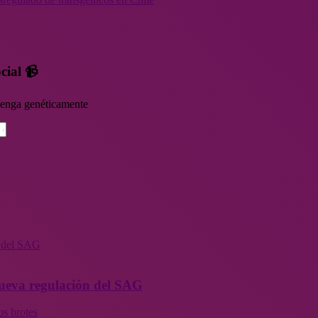
cial 📹
rvenga genéticamente
n del SAG
 nueva regulación del SAG
os brotes