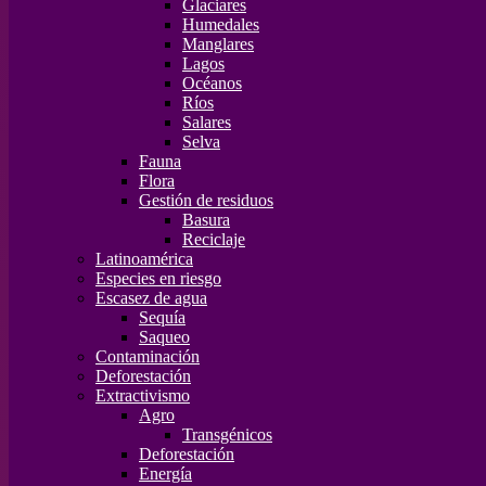
Glaciares
Humedales
Manglares
Lagos
Océanos
Ríos
Salares
Selva
Fauna
Flora
Gestión de residuos
Basura
Reciclaje
Latinoamérica
Especies en riesgo
Escasez de agua
Sequía
Saqueo
Contaminación
Deforestación
Extractivismo
Agro
Transgénicos
Deforestación
Energía