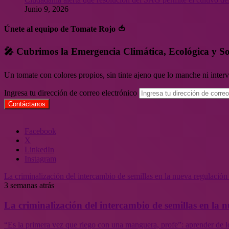
Junio 9, 2026
Únete al equipo de Tomate Rojo 🍅
🎤 Cubrimos la Emergencia Climática, Ecológica y So
Un tomate con colores propios, sin tinte ajeno que lo manche ni inte
Ingresa tu dirección de correo electrónico
Facebook
X
LinkedIn
Instagram
La criminalización del intercambio de semillas en la nueva regulació
3 semanas atrás
La criminalización del intercambio de semillas en la
“Es la primera vez que riego con una manguera, profe”: aprender de l