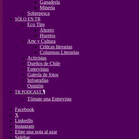
Ganadería
Minería
Sobrepesca
SÓLO EN TR
Eco Tips
Ahorro
Huertos
Arte y Cultura
Críticas literarias
Columnas Literarias
Activistas
Dueños de Chile
Entrevistas
Galería de fotos
Infografías
Opinión
TR PODCAST 🎙️
Tómate una Entrevista
Facebook
X
LinkedIn
Instagram
Elige una nota al azar
Sidebar