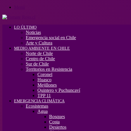
Menú
LO ÚLTIMO
Noticias
Emergencia social en Chile
Arte y Cultura
MEDIO AMBIENTE EN CHILE
Norte de Chile
Centro de Chile
Sur de Chile
Territorios en Resistencia
Coronel
Huasco
Mejillones
Quintero y Puchuncaví
TPP 11
EMERGENCIA CLIMÁTICA
Ecosistemas
Agua
Bosques
Costa
Desiertos