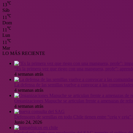
℃
13
Sáb
℃
11
Dom
℃
11
Lun
℃
11
Mar
LO MÁS RECIENTE
“Es la primera vez que riego con una manguera, profe”: aprende
4 semanas atrás
La defensa de las semillas vuelve a convocar a las comunidades
4 semanas atrás
Organizaciones Mapuche se articulan frente a amenazas de ref
4 semanas atrás
Defensores de semillas en todo Chile tienen entre “ceja y ceja
Junio 24, 2026
Ciudadanía alerta que resolución del SAG permite el cultivo de