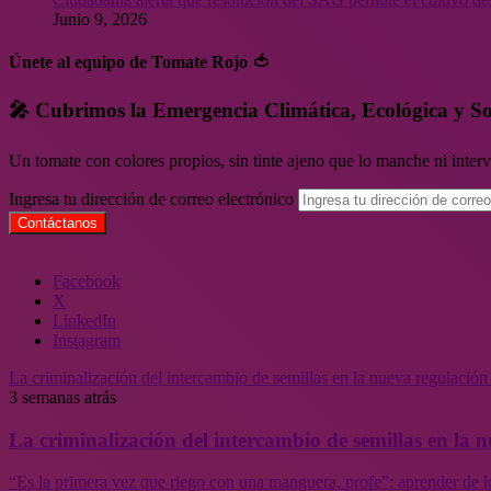
Junio 9, 2026
Únete al equipo de Tomate Rojo 🍅
🎤 Cubrimos la Emergencia Climática, Ecológica y So
Un tomate con colores propios, sin tinte ajeno que lo manche ni inte
Ingresa tu dirección de correo electrónico
Facebook
X
LinkedIn
Instagram
La criminalización del intercambio de semillas en la nueva regulació
3 semanas atrás
La criminalización del intercambio de semillas en la
“Es la primera vez que riego con una manguera, profe”: aprender de l