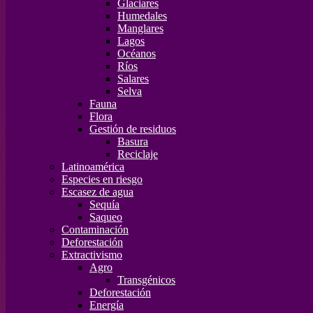
Glaciares
Humedales
Manglares
Lagos
Océanos
Ríos
Salares
Selva
Fauna
Flora
Gestión de residuos
Basura
Reciclaje
Latinoamérica
Especies en riesgo
Escasez de agua
Sequía
Saqueo
Contaminación
Deforestación
Extractivismo
Agro
Transgénicos
Deforestación
Energía