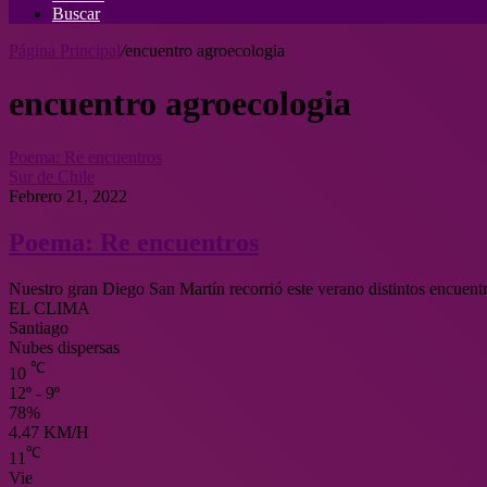
Buscar
Página Principal
/
encuentro agroecologia
encuentro agroecologia
Poema: Re encuentros
Sur de Chile
Febrero 21, 2022
Poema: Re encuentros
Nuestro gran Diego San Martín recorrió este verano distintos encuentr
EL CLIMA
Santiago
Nubes dispersas
℃
10
12º - 9º
78%
4.47 KM/H
℃
11
Vie