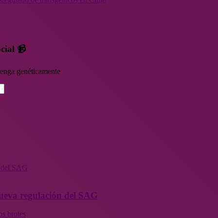
cial 📹
rvenga genéticamente
n del SAG
 nueva regulación del SAG
os brotes