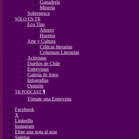
Ganadería
Minería
Sobrepesca
SÓLO EN TR
Eco Tips
Ahorro
Huertos
Arte y Cultura
Críticas literarias
Columnas Literarias
Activistas
Dueños de Chile
Entrevistas
Galería de fotos
Infografías
Opinión
TR PODCAST 🎙️
Tómate una Entrevista
Facebook
X
LinkedIn
Instagram
Elige una nota al azar
Sidebar