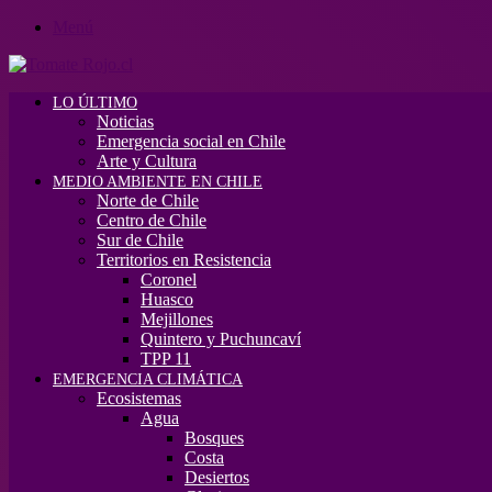
Menú
LO ÚLTIMO
Noticias
Emergencia social en Chile
Arte y Cultura
MEDIO AMBIENTE EN CHILE
Norte de Chile
Centro de Chile
Sur de Chile
Territorios en Resistencia
Coronel
Huasco
Mejillones
Quintero y Puchuncaví
TPP 11
EMERGENCIA CLIMÁTICA
Ecosistemas
Agua
Bosques
Costa
Desiertos