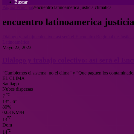
Buscar
Página Principal
/
encuentro latinoamerica justicia climatica
encuentro latinoamerica justicia
Diálogo y trabajo colectivo: así será el Encuentro Regional de Justici
Latinoamérica
Mayo 23, 2023
Diálogo y trabajo colectivo: así será el En
“Cambiemos el sistema, no el clima” y “Que paguen los contaminado
EL CLIMA
Santiago
Nubes dispersas
℃
7
13º - 6º
80%
0.63 KM/H
℃
13
Dom
℃
14