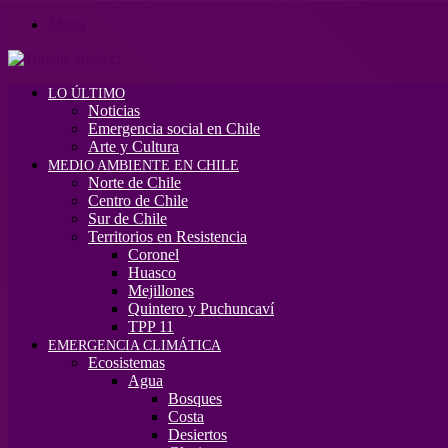
Menú
LO ÚLTIMO
Noticias
Emergencia social en Chile
Arte y Cultura
MEDIO AMBIENTE EN CHILE
Norte de Chile
Centro de Chile
Sur de Chile
Territorios en Resistencia
Coronel
Huasco
Mejillones
Quintero y Puchuncaví
TPP 11
EMERGENCIA CLIMÁTICA
Ecosistemas
Agua
Bosques
Costa
Desiertos