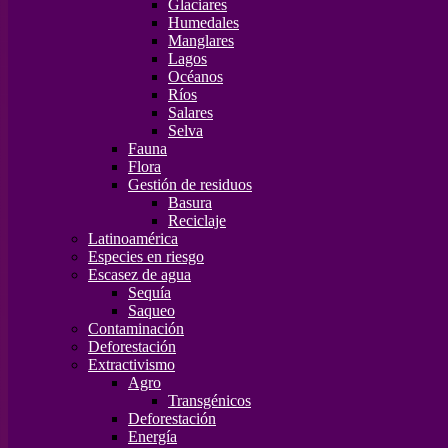
Glaciares
Humedales
Manglares
Lagos
Océanos
Ríos
Salares
Selva
Fauna
Flora
Gestión de residuos
Basura
Reciclaje
Latinoamérica
Especies en riesgo
Escasez de agua
Sequía
Saqueo
Contaminación
Deforestación
Extractivismo
Agro
Transgénicos
Deforestación
Energía