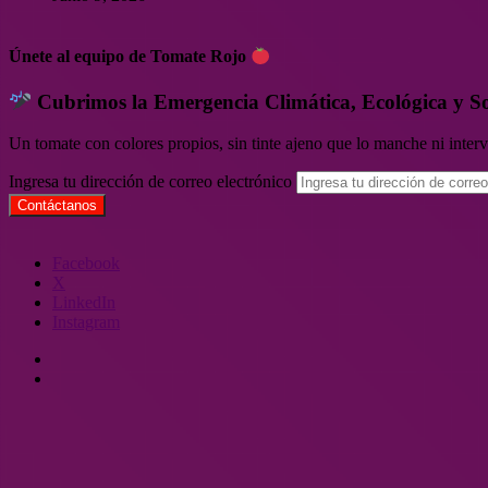
Únete al equipo de Tomate Rojo
Cubrimos la Emergencia Climática, Ecológica y S
Un tomate con colores propios, sin tinte ajeno que lo manche ni inte
Ingresa tu dirección de correo electrónico
Facebook
X
LinkedIn
Instagram