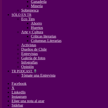
Ganadería
Minería
Sobrepesca
SÓLO EN TR
Eco Tips
Ahorro
Huertos
Arte y Cultura
Críticas literarias
Columnas Literarias
Activistas
Dueños de Chile
Entrevistas
Galería de fotos
Infografías
Opinión
TR PODCAST
Tómate una Entrevista
Facebook
X
LinkedIn
Instagram
Elige una nota al azar
Sidebar