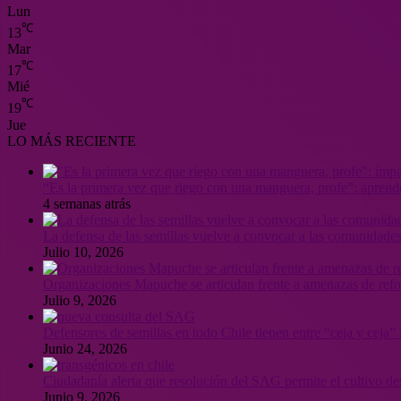
Lun
℃
13
Mar
℃
17
Mié
℃
19
Jue
LO MÁS RECIENTE
“Es la primera vez que riego con una manguera, profe”: aprende
4 semanas atrás
La defensa de las semillas vuelve a convocar a las comunidades
Julio 10, 2026
Organizaciones Mapuche se articulan frente a amenazas de ref
Julio 9, 2026
Defensores de semillas en todo Chile tienen entre “ceja y ceja
Junio 24, 2026
Ciudadanía alerta que resolución del SAG permite el cultivo de
Junio 9, 2026