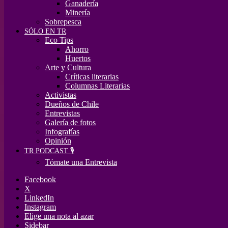
Ganadería
Minería
Sobrepesca
SÓLO EN TR
Eco Tips
Ahorro
Huertos
Arte y Cultura
Críticas literarias
Columnas Literarias
Activistas
Dueños de Chile
Entrevistas
Galería de fotos
Infografías
Opinión
TR PODCAST 🎙️
Tómate una Entrevista
Facebook
X
LinkedIn
Instagram
Elige una nota al azar
Sidebar