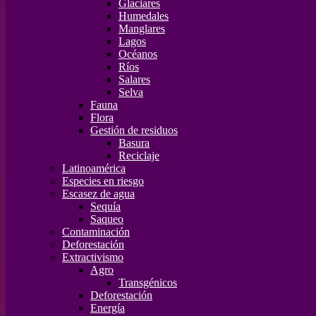
Glaciares
Humedales
Manglares
Lagos
Océanos
Ríos
Salares
Selva
Fauna
Flora
Gestión de residuos
Basura
Reciclaje
Latinoamérica
Especies en riesgo
Escasez de agua
Sequía
Saqueo
Contaminación
Deforestación
Extractivismo
Agro
Transgénicos
Deforestación
Energía