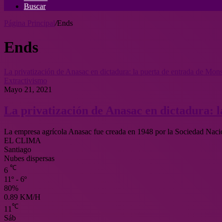
Buscar
Página Principal
/
Ends
Ends
La privatización de Anasac en dictadura: la puerta de entrada de Mon
Extractivismo
Mayo 21, 2021
La privatización de Anasac en dictadura: 
La empresa agrícola Anasac fue creada en 1948 por la Sociedad Nac
EL CLIMA
Santiago
Nubes dispersas
℃
6
11º - 6º
80%
0.89 KM/H
℃
11
Sáb