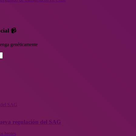
cial 📹
rvenga genéticamente
n del SAG
 nueva regulación del SAG
os brotes