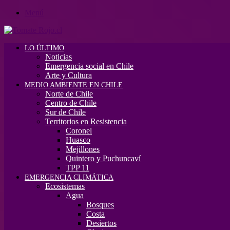
Menú
LO ÚLTIMO
Noticias
Emergencia social en Chile
Arte y Cultura
MEDIO AMBIENTE EN CHILE
Norte de Chile
Centro de Chile
Sur de Chile
Territorios en Resistencia
Coronel
Huasco
Mejillones
Quintero y Puchuncaví
TPP 11
EMERGENCIA CLIMÁTICA
Ecosistemas
Agua
Bosques
Costa
Desiertos