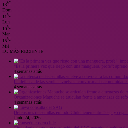
℃
13
Dom
℃
11
Lun
℃
10
Mar
℃
15
Mié
LO MÁS RECIENTE
“Es la primera vez que riego con una manguera, profe”: aprende
4 semanas atrás
La defensa de las semillas vuelve a convocar a las comunidades
4 semanas atrás
Organizaciones Mapuche se articulan frente a amenazas de ref
4 semanas atrás
Defensores de semillas en todo Chile tienen entre “ceja y ceja
Junio 24, 2026
Ciudadanía alerta que resolución del SAG permite el cultivo de