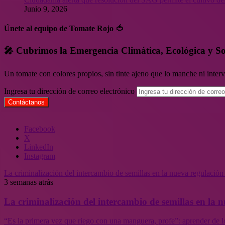
Junio 9, 2026
Únete al equipo de Tomate Rojo 🍅
🎤 Cubrimos la Emergencia Climática, Ecológica y So
Un tomate con colores propios, sin tinte ajeno que lo manche ni inte
Ingresa tu dirección de correo electrónico
Facebook
X
LinkedIn
Instagram
La criminalización del intercambio de semillas en la nueva regulació
3 semanas atrás
La criminalización del intercambio de semillas en la
“Es la primera vez que riego con una manguera, profe”: aprender de l