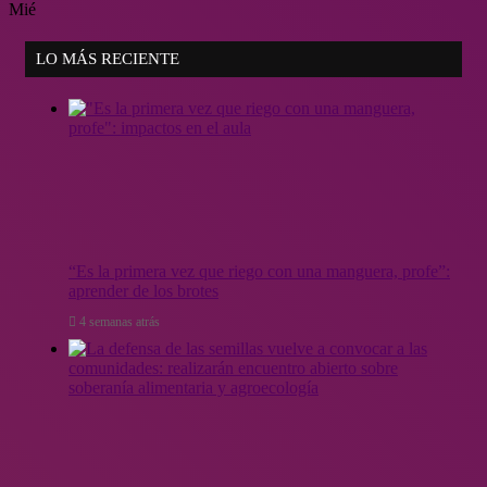
Mié
LO MÁS RECIENTE
“Es la primera vez que riego con una manguera, profe”:
aprender de los brotes
4 semanas atrás