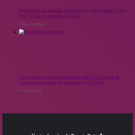
Defensores de semillas en todo Chile tienen entre “ceja y
ceja” la nueva consulta del SAG
Junio 24, 2026
Ciudadanía alerta que resolución del SAG permite el
cultivo desregulado de transgénicos en Chile
Junio 9, 2026