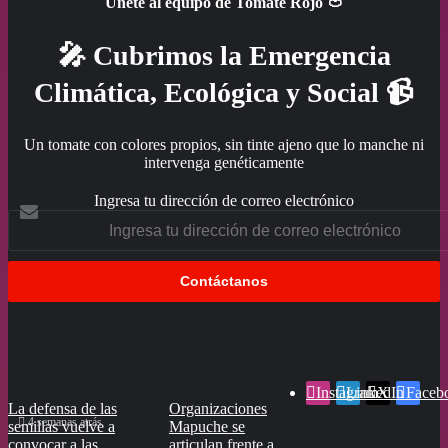
Únete al equipo de Tomate Rojo 🍅
🎤 Cubrimos la Emergencia
Climática, Ecológica y Social 📹
Un tomate con colores propios, sin tinte ajeno que lo manche ni
intervenga genéticamente
Ingresa tu dirección de correo electrónico
Instagram
LinkedIn
X
Faceb
La defensa de las
Organizaciones
Defensores de
4 semanas atrás
semillas vuelve a
Mapuche se
semillas en todo
convocar a las
articulan frente a
Chile tienen entre