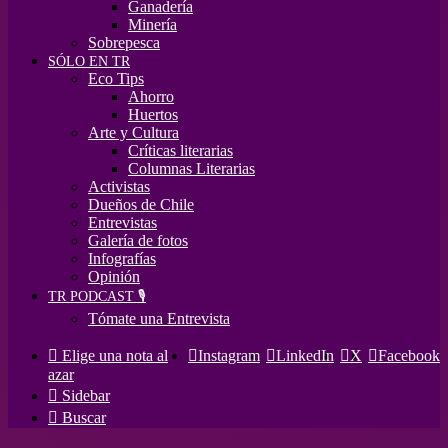
Ganadería
Minería
Sobrepesca
SÓLO EN TR
Eco Tips
Ahorro
Huertos
Arte y Cultura
Críticas literarias
Columnas Literarias
Activistas
Dueños de Chile
Entrevistas
Galería de fotos
Infografías
Opinión
TR PODCAST 🎙️
Tómate una Entrevista
Elige una nota al
Instagram
LinkedIn
X
Facebook
azar
Sidebar
Buscar