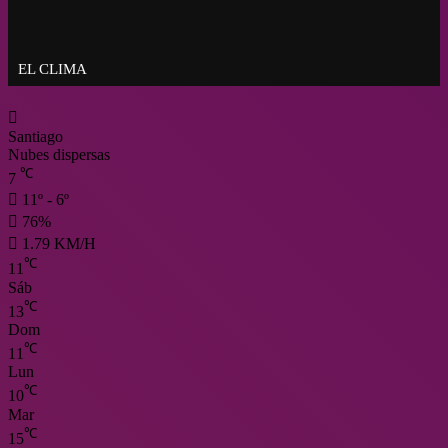
Crisis del agua en Chile: al menos 400 
familias amenazadas por el coronaviru
EL CLIMA
Santiago
Nubes dispersas
℃
7
11º - 6º
76%
1.79 KM/H
℃
11
Sáb
℃
13
Dom
℃
11
Lun
℃
10
Mar
℃
15