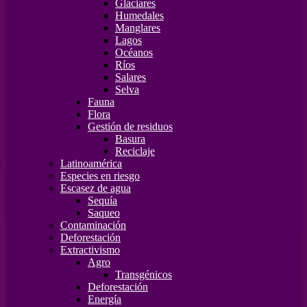
Glaciares
Humedales
Manglares
Lagos
Océanos
Ríos
Salares
Selva
Fauna
Flora
Gestión de residuos
Basura
Reciclaje
Latinoamérica
Especies en riesgo
Escasez de agua
Sequía
Saqueo
Contaminación
Deforestación
Extractivismo
Agro
Transgénicos
Deforestación
Energía