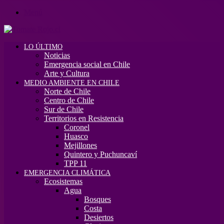
Menú
LO ÚLTIMO
Noticias
Emergencia social en Chile
Arte y Cultura
MEDIO AMBIENTE EN CHILE
Norte de Chile
Centro de Chile
Sur de Chile
Territorios en Resistencia
Coronel
Huasco
Mejillones
Quintero y Puchuncaví
TPP 11
EMERGENCIA CLIMÁTICA
Ecosistemas
Agua
Bosques
Costa
Desiertos