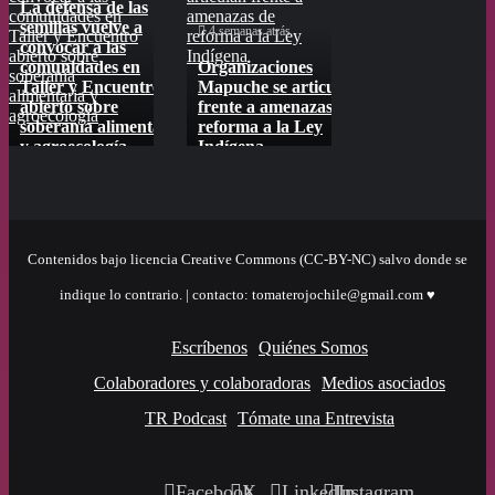
La defensa de las
comunidades en
amenazas de
“ceja y ceja” la
semillas vuelve a
4 semanas atrás
Junio 24, 2026
Taller y Encuentro
reforma a la Ley
nueva consulta del
convocar a las
abierto sobre
Indígena
SAG
comunidades en
Organizaciones
Defensores de s
soberanía
Taller y Encuentro
Mapuche se articulan
en todo Chile ti
alimentaria y
abierto sobre
frente a amenazas de
entre “ceja y ce
agroecología
soberanía alimentaria
reforma a la Ley
nueva consulta 
es
y agroecología
Indígena
SAG
Contenidos bajo licencia Creative Commons (CC-BY-NC) salvo donde se
indique lo contrario. | contacto: tomaterojochile@gmail.com ♥
Escríbenos
Quiénes Somos
Colaboradores y colaboradoras
Medios asociados
TR Podcast
Tómate una Entrevista
Facebook
X
LinkedIn
Instagram