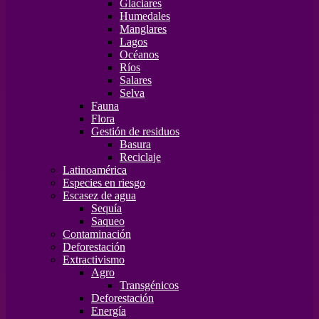
Glaciares
Humedales
Manglares
Lagos
Océanos
Ríos
Salares
Selva
Fauna
Flora
Gestión de residuos
Basura
Reciclaje
Latinoamérica
Especies en riesgo
Escasez de agua
Sequía
Saqueo
Contaminación
Deforestación
Extractivismo
Agro
Transgénicos
Deforestación
Energía