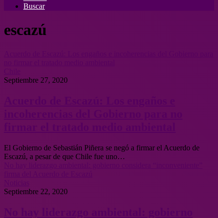
Buscar
escazú
Acuerdo de Escazú: Los engaños e incoherencias del Gobierno para
no firmar el tratado medio ambiental
Chile
Septiembre 27, 2020
Acuerdo de Escazú: Los engaños e
incoherencias del Gobierno para no
firmar el tratado medio ambiental
El Gobierno de Sebastián Piñera se negó a firmar el Acuerdo de
Escazú, a pesar de que Chile fue uno…
No hay liderazgo ambiental: gobierno considera “inconveniente”
firma del Acuerdo de Escazú
Noticias
Septiembre 22, 2020
No hay liderazgo ambiental: gobierno