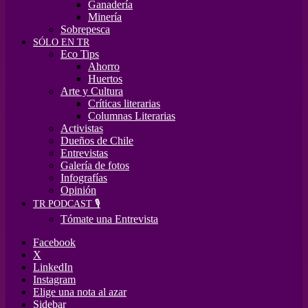
Ganadería
Minería
Sobrepesca
SÓLO EN TR
Eco Tips
Ahorro
Huertos
Arte y Cultura
Críticas literarias
Columnas Literarias
Activistas
Dueños de Chile
Entrevistas
Galería de fotos
Infografías
Opinión
TR PODCAST 🎙️
Tómate una Entrevista
Facebook
X
LinkedIn
Instagram
Elige una nota al azar
Sidebar