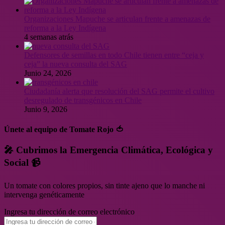
Organizaciones Mapuche se articulan frente a amenazas de
reforma a la Ley Indígena
4 semanas atrás
Defensores de semillas en todo Chile tienen entre “ceja y
ceja” la nueva consulta del SAG
Junio 24, 2026
Ciudadanía alerta que resolución del SAG permite el cultivo
desregulado de transgénicos en Chile
Junio 9, 2026
Únete al equipo de Tomate Rojo 🍅
🎤 Cubrimos la Emergencia Climática, Ecológica y
Social 📹
Un tomate con colores propios, sin tinte ajeno que lo manche ni
intervenga genéticamente
Ingresa tu dirección de correo electrónico