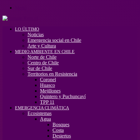
Menú
LO ÚLTIMO
Noticias
Emergencia social en Chile
Arte y Cultura
MEDIO AMBIENTE EN CHILE
Norte de Chile
Centro de Chile
Sur de Chile
Territorios en Resistencia
Coronel
Huasco
Mejillones
Quintero y Puchuncaví
TPP 11
EMERGENCIA CLIMÁTICA
Ecosistemas
Agua
Bosques
Costa
Desiertos