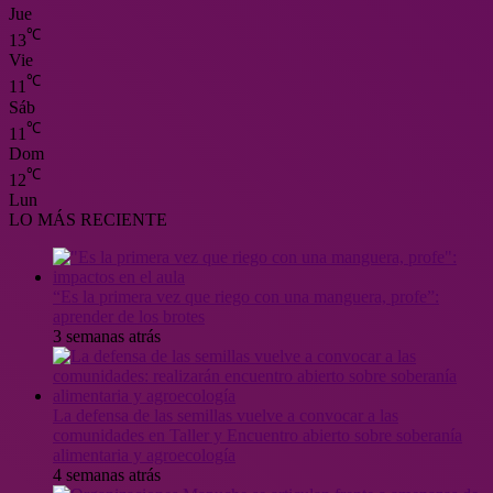
Jue
℃
13
Vie
℃
11
Sáb
℃
11
Dom
℃
12
Lun
LO MÁS RECIENTE
“Es la primera vez que riego con una manguera, profe”:
aprender de los brotes
3 semanas atrás
La defensa de las semillas vuelve a convocar a las
comunidades en Taller y Encuentro abierto sobre soberanía
alimentaria y agroecología
4 semanas atrás