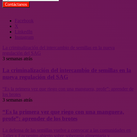
Facebook
X
LinkedIn
Instagram
La criminalización del intercambio de semillas en la nueva
regulación del SAG
3 semanas atrás
La criminalización del intercambio de semillas en la
nueva regulación del SAG
“Es la primera vez que riego con una manguera, profe”: aprender de
los brotes
3 semanas atrás
“Es la primera vez que riego con una manguera,
profe”: aprender de los brotes
La defensa de las semillas vuelve a convocar a las comunidades en
Taller y Encuentro abierto sobre soberanía alimentaria y