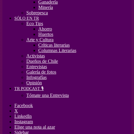
Ganadería
Minería
Sobrepesca
SÓLO EN TR
Eco Tips
Ahorro
Huertos
Arte y Cultura
Críticas literarias
Columnas Literarias
Activistas
Dueños de Chile
Entrevistas
Galería de fotos
Infografías
Opinión
TR PODCAST 🎙️
Tómate una Entrevista
Facebook
X
LinkedIn
Instagram
Elige una nota al azar
Sidebar