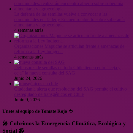
La defensa de las semillas vuelve a convocar a las
comunidades en Taller y Encuentro abierto sobre soberanía
alimentaria y agroecología
4 semanas atrás
Organizaciones Mapuche se articulan frente a amenazas de
reforma a la Ley Indígena
4 semanas atrás
Defensores de semillas en todo Chile tienen entre “ceja y
ceja” la nueva consulta del SAG
Junio 24, 2026
Ciudadanía alerta que resolución del SAG permite el cultivo
desregulado de transgénicos en Chile
Junio 9, 2026
Únete al equipo de Tomate Rojo 🍅
🎤 Cubrimos la Emergencia Climática, Ecológica y
Social 📹