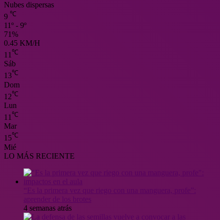
Nubes dispersas
℃
9
11º - 9º
71%
0.45 KM/H
℃
11
Sáb
℃
13
Dom
℃
12
Lun
℃
11
Mar
℃
15
Mié
LO MÁS RECIENTE
“Es la primera vez que riego con una manguera, profe”:
aprender de los brotes
4 semanas atrás