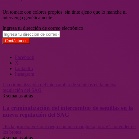
Un tomate con colores propios, sin tinte ajeno que lo manche ni
intervenga genéticamente
Ingresa tu dirección de correo electrónico
Facebook
X
LinkedIn
Instagram
La criminalización del intercambio de semillas en la nueva
regulación del SAG
3 semanas atrás
La criminalización del intercambio de semillas en la
nueva regulación del SAG
“Es la primera vez que riego con una manguera, profe”: aprender de
los brotes
4 semanas atrás