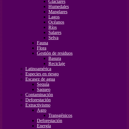
Glaciares
Humedales
Manglares
Lagos
Océanos
Ríos
Salares
Selva
Fauna
Flora
Gestión de residuos
Basura
Reciclaje
Latinoamérica
Especies en riesgo
Escasez de agua
Sequía
Saqueo
Contaminación
Deforestación
Extractivismo
Agro
Transgénicos
Deforestación
Energía