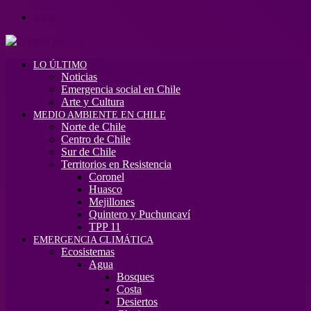
Menú
LO ÚLTIMO
Noticias
Emergencia social en Chile
Arte y Cultura
MEDIO AMBIENTE EN CHILE
Norte de Chile
Centro de Chile
Sur de Chile
Territorios en Resistencia
Coronel
Huasco
Mejillones
Quintero y Puchuncaví
TPP 11
EMERGENCIA CLIMÁTICA
Ecosistemas
Agua
Bosques
Costa
Desiertos