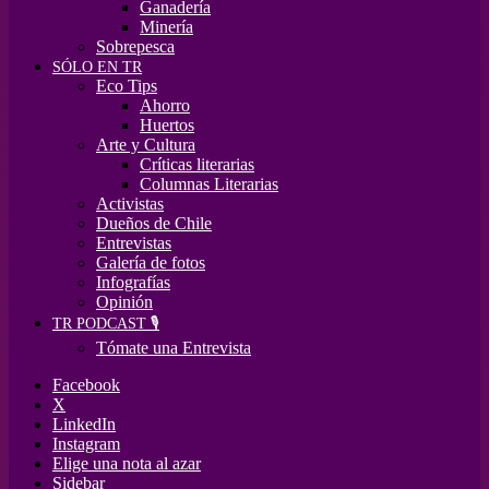
Ganadería
Minería
Sobrepesca
SÓLO EN TR
Eco Tips
Ahorro
Huertos
Arte y Cultura
Críticas literarias
Columnas Literarias
Activistas
Dueños de Chile
Entrevistas
Galería de fotos
Infografías
Opinión
TR PODCAST 🎙️
Tómate una Entrevista
Facebook
X
LinkedIn
Instagram
Elige una nota al azar
Sidebar