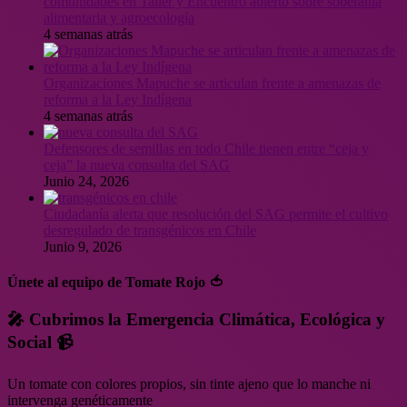
comunidades en Taller y Encuentro abierto sobre soberanía
alimentaria y agroecología
4 semanas atrás
Organizaciones Mapuche se articulan frente a amenazas de
reforma a la Ley Indígena
4 semanas atrás
Defensores de semillas en todo Chile tienen entre “ceja y
ceja” la nueva consulta del SAG
Junio 24, 2026
Ciudadanía alerta que resolución del SAG permite el cultivo
desregulado de transgénicos en Chile
Junio 9, 2026
Únete al equipo de Tomate Rojo 🍅
🎤 Cubrimos la Emergencia Climática, Ecológica y
Social 📹
Un tomate con colores propios, sin tinte ajeno que lo manche ni
intervenga genéticamente