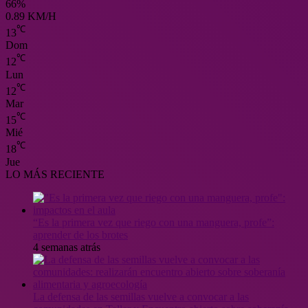
66%
0.89 KM/H
℃
13
Dom
℃
12
Lun
℃
12
Mar
℃
15
Mié
℃
18
Jue
LO MÁS RECIENTE
“Es la primera vez que riego con una manguera, profe”:
aprender de los brotes
4 semanas atrás
La defensa de las semillas vuelve a convocar a las