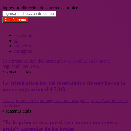
Ingresa tu dirección de correo electrónico
Facebook
X
LinkedIn
Instagram
La criminalización del intercambio de semillas en la nueva
regulación del SAG
3 semanas atrás
La criminalización del intercambio de semillas en la
nueva regulación del SAG
“Es la primera vez que riego con una manguera, profe”: aprender de
los brotes
4 semanas atrás
“Es la primera vez que riego con una manguera,
profe”: aprender de los brotes