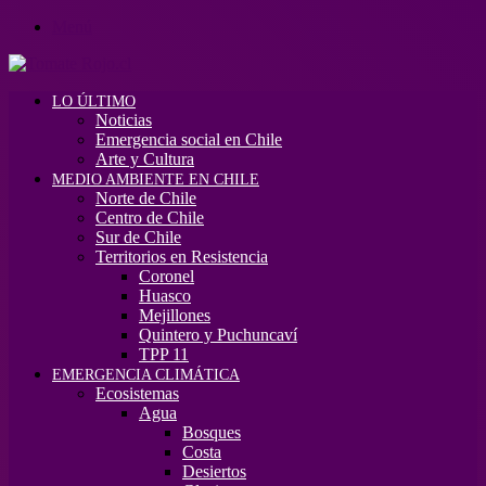
Menú
LO ÚLTIMO
Noticias
Emergencia social en Chile
Arte y Cultura
MEDIO AMBIENTE EN CHILE
Norte de Chile
Centro de Chile
Sur de Chile
Territorios en Resistencia
Coronel
Huasco
Mejillones
Quintero y Puchuncaví
TPP 11
EMERGENCIA CLIMÁTICA
Ecosistemas
Agua
Bosques
Costa
Desiertos