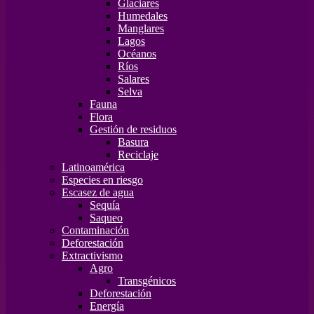
Glaciares
Humedales
Manglares
Lagos
Océanos
Ríos
Salares
Selva
Fauna
Flora
Gestión de residuos
Basura
Reciclaje
Latinoamérica
Especies en riesgo
Escasez de agua
Sequía
Saqueo
Contaminación
Deforestación
Extractivismo
Agro
Transgénicos
Deforestación
Energía