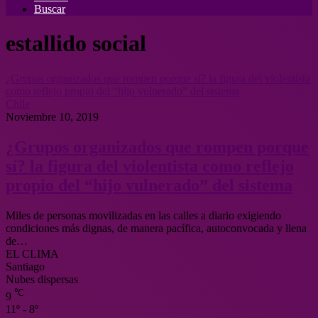
Buscar
estallido social
¿Grupos organizados que rompen porque sí? la figura del violentista
como reflejo propio del “hijo vulnerado” del sistema
Chile
Noviembre 10, 2019
¿Grupos organizados que rompen porque
sí? la figura del violentista como reflejo
propio del “hijo vulnerado” del sistema
Miles de personas movilizadas en las calles a diario exigiendo
condiciones más dignas, de manera pacífica, autoconvocada y llena
de…
EL CLIMA
Santiago
Nubes dispersas
℃
9
11º - 8º