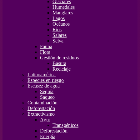
Glaciares
Humedales
Manglares
Lagos
Océanos
Ríos
Salares
Selva
Fauna
Flora
Gestión de residuos
Basura
Reciclaje
Latinoamérica
Especies en riesgo
Escasez de agua
Sequía
Saqueo
Contaminación
Deforestación
Extractivismo
Agro
Transgénicos
Deforestación
Energía