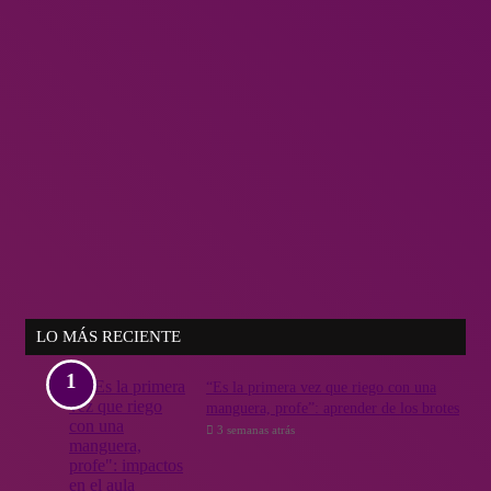
LO MÁS RECIENTE
“Es la primera vez que riego con una
manguera, profe”: aprender de los brotes
3 semanas atrás