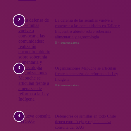
La defensa de las semillas vuelve a
convocar a las comunidades en Taller y
Encuentro abierto sobre soberanía
alimentaria y agroecología
4 semanas atrás
Organizaciones Mapuche se articulan
frente a amenazas de reforma a la Ley
Indígena
4 semanas atrás
Defensores de semillas en todo Chile
tienen entre “ceja y ceja” la nueva
consulta del SAG