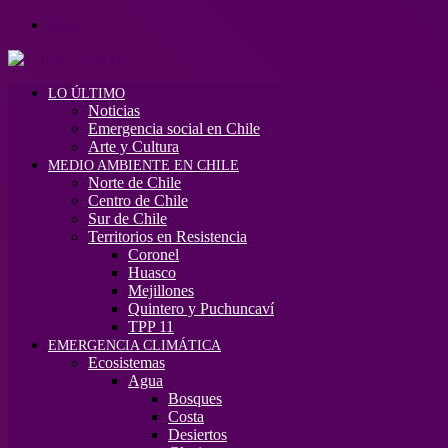
Menú
LO ÚLTIMO
Noticias
Emergencia social en Chile
Arte y Cultura
MEDIO AMBIENTE EN CHILE
Norte de Chile
Centro de Chile
Sur de Chile
Territorios en Resistencia
Coronel
Huasco
Mejillones
Quintero y Puchuncaví
TPP 11
EMERGENCIA CLIMÁTICA
Ecosistemas
Agua
Bosques
Costa
Desiertos