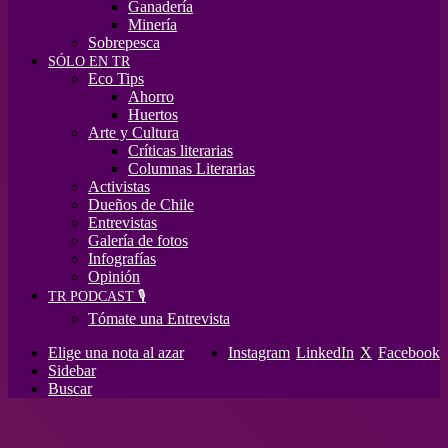
Ganadería
Minería
Sobrepesca
SÓLO EN TR
Eco Tips
Ahorro
Huertos
Arte y Cultura
Críticas literarias
Columnas Literarias
Activistas
Dueños de Chile
Entrevistas
Galería de fotos
Infografías
Opinión
TR PODCAST 🎙️
Tómate una Entrevista
Elige una nota al azar
Instagram
LinkedIn
X
Facebook
Sidebar
Buscar