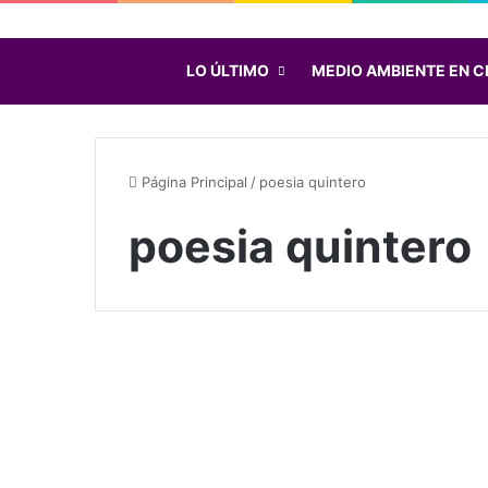
LO ÚLTIMO
MEDIO AMBIENTE EN C
Página Principal
/
poesia quintero
poesia quintero
S
o
Chile
b
r
e
Q