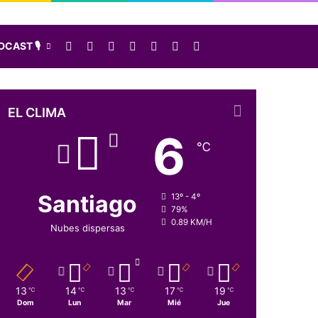
Facebook
X
LinkedIn
Instagram
Elige una nota al azar
Sidebar
Buscar
CAST 🎙️
EL CLIMA
6
℃
Santiago
13º - 4º
79%
0.89 KM/H
Nubes dispersas
13
14
13
17
19
℃
℃
℃
℃
℃
Dom
Lun
Mar
Mié
Jue