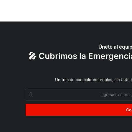
t
r
a
’
a
j
o
Únete al equi
”
🎤 Cubrimos la Emergencia
Un tomate con colores propios, sin tinte
Ingresa
tu
dirección
de
correo
electrónico