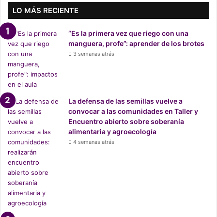
p
LO MÁS RECIENTE
r
o
“Es la primera vez que riego con una
m
manguera, profe”: aprender de los brotes
e
3 semanas atrás
s
a
s
d
e
La defensa de las semillas vuelve a
l
convocar a las comunidades en Taller y
“
Encuentro abierto sobre soberanía
d
alimentaria y agroecología
a
4 semanas atrás
r
t
r
a
’
a
j