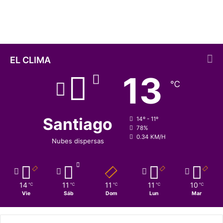
tra’ajo”
o
P
u
c
h
u
EL CLIMA
n
13
c
℃
a
v
í
–
Santiago
14º - 11º
o
78%
0.34 KM/H
L
Nubes dispersas
a
s
f
a
14
11
11
11
10
℃
℃
℃
℃
℃
l
Vie
Sáb
Dom
Lun
Mar
s
a
s