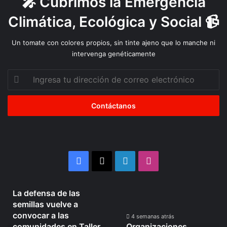
🎤 Cubrimos la Emergencia
Climática, Ecológica y Social 📹
Un tomate con colores propios, sin tinte ajeno que lo manche ni
intervenga genéticamente
Ingresa
tu
dirección
de
correo
electrónico
Facebook
X
LinkedIn
Instagram
4 semanas atrás
La defensa de las
La
Organizaciones
semillas vuelve a
defensa
Mapuche
convocar a las
de
se
4 semanas atrás
comunidades en Taller
Organizaciones