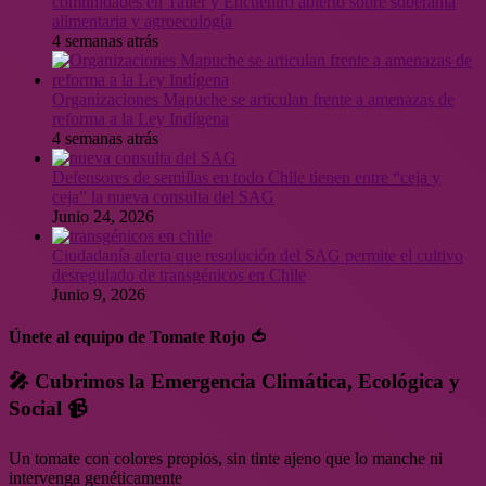
comunidades en Taller y Encuentro abierto sobre soberanía
alimentaria y agroecología
4 semanas atrás
Organizaciones Mapuche se articulan frente a amenazas de
reforma a la Ley Indígena
4 semanas atrás
Defensores de semillas en todo Chile tienen entre “ceja y
ceja” la nueva consulta del SAG
Junio 24, 2026
Ciudadanía alerta que resolución del SAG permite el cultivo
desregulado de transgénicos en Chile
Junio 9, 2026
Únete al equipo de Tomate Rojo 🍅
🎤 Cubrimos la Emergencia Climática, Ecológica y
Social 📹
Un tomate con colores propios, sin tinte ajeno que lo manche ni
intervenga genéticamente