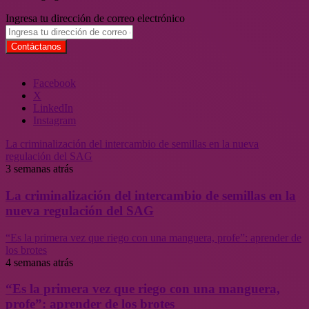
Ingresa tu dirección de correo electrónico
Facebook
X
LinkedIn
Instagram
La criminalización del intercambio de semillas en la nueva
regulación del SAG
3 semanas atrás
La criminalización del intercambio de semillas en la
nueva regulación del SAG
“Es la primera vez que riego con una manguera, profe”: aprender de
los brotes
4 semanas atrás
“Es la primera vez que riego con una manguera,
profe”: aprender de los brotes