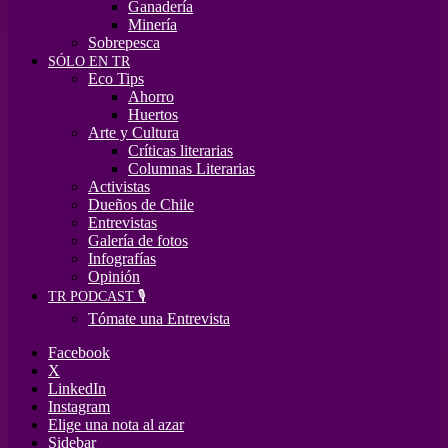
Ganadería
Minería
Sobrepesca
SÓLO EN TR
Eco Tips
Ahorro
Huertos
Arte y Cultura
Críticas literarias
Columnas Literarias
Activistas
Dueños de Chile
Entrevistas
Galería de fotos
Infografías
Opinión
TR PODCAST 🎙️
Tómate una Entrevista
Facebook
X
LinkedIn
Instagram
Elige una nota al azar
Sidebar