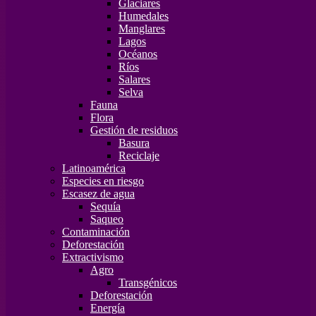
Glaciares
Humedales
Manglares
Lagos
Océanos
Ríos
Salares
Selva
Fauna
Flora
Gestión de residuos
Basura
Reciclaje
Latinoamérica
Especies en riesgo
Escasez de agua
Sequía
Saqueo
Contaminación
Deforestación
Extractivismo
Agro
Transgénicos
Deforestación
Energía