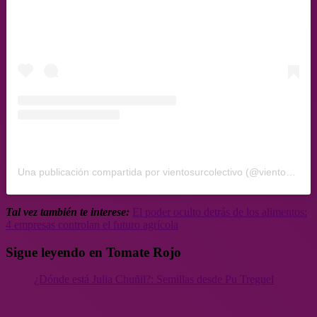
Una publicación compartida por vientosurcolectivo (@vientosurcolectivo)
Tal vez también te interese:
El poder oculto detrás de los alimentos:
4 empresas controlan el futuro agrícola
Sigue leyendo en Tomate Rojo
¿Dónde está Julia Chuñil?: Semillas desde Pu Treguel