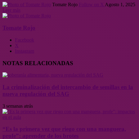
Tomate Rojo
Follow on X
Agosto 1, 2025
Leer más
Tomate Rojo
Facebook
X
Instagram
NOTAS RELACIONADAS
La criminalización del intercambio de semillas en la
nueva regulación del SAG
3 semanas atrás
“Es la primera vez que riego con una manguera,
profe”: aprender de los brotes