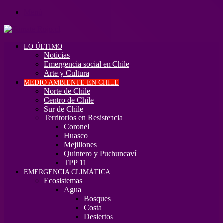
Menú
LO ÚLTIMO
Noticias
Emergencia social en Chile
Arte y Cultura
MEDIO AMBIENTE EN CHILE
Norte de Chile
Centro de Chile
Sur de Chile
Territorios en Resistencia
Coronel
Huasco
Mejillones
Quintero y Puchuncaví
TPP 11
EMERGENCIA CLIMÁTICA
Ecosistemas
Agua
Bosques
Costa
Desiertos