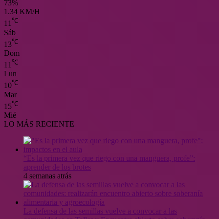
73%
1.34 KM/H
℃
11
Sáb
℃
13
Dom
℃
11
Lun
℃
10
Mar
℃
15
Mié
LO MÁS RECIENTE
“Es la primera vez que riego con una manguera, profe”:
aprender de los brotes
4 semanas atrás
La defensa de las semillas vuelve a convocar a las