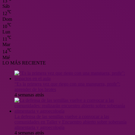
13
Sáb
℃
12
Dom
℃
10
Lun
℃
11
Mar
℃
14
Mié
LO MÁS RECIENTE
“Es la primera vez que riego con una manguera, profe”:
aprender de los brotes
4 semanas atrás
La defensa de las semillas vuelve a convocar a las
comunidades en Taller y Encuentro abierto sobre soberanía
alimentaria y agroecología
4 semanas atrás