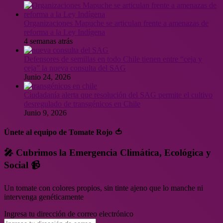
Organizaciones Mapuche se articulan frente a amenazas de
reforma a la Ley Indígena
4 semanas atrás
Defensores de semillas en todo Chile tienen entre “ceja y
ceja” la nueva consulta del SAG
Junio 24, 2026
Ciudadanía alerta que resolución del SAG permite el cultivo
desregulado de transgénicos en Chile
Junio 9, 2026
Únete al equipo de Tomate Rojo 🍅
🎤 Cubrimos la Emergencia Climática, Ecológica y
Social 📹
Un tomate con colores propios, sin tinte ajeno que lo manche ni
intervenga genéticamente
Ingresa tu dirección de correo electrónico