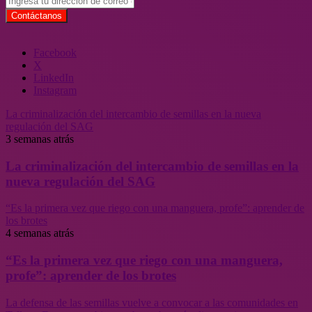
Facebook
X
LinkedIn
Instagram
La criminalización del intercambio de semillas en la nueva
regulación del SAG
3 semanas atrás
La criminalización del intercambio de semillas en la
nueva regulación del SAG
“Es la primera vez que riego con una manguera, profe”: aprender de
los brotes
4 semanas atrás
“Es la primera vez que riego con una manguera,
profe”: aprender de los brotes
La defensa de las semillas vuelve a convocar a las comunidades en