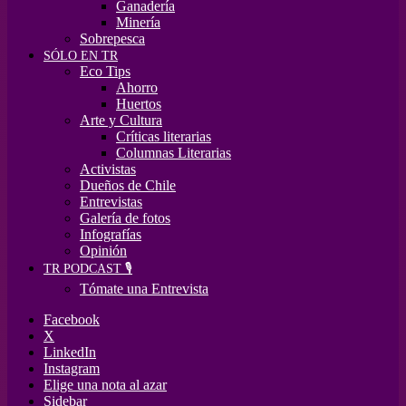
Ganadería
Minería
Sobrepesca
SÓLO EN TR
Eco Tips
Ahorro
Huertos
Arte y Cultura
Críticas literarias
Columnas Literarias
Activistas
Dueños de Chile
Entrevistas
Galería de fotos
Infografías
Opinión
TR PODCAST 🎙️
Tómate una Entrevista
Facebook
X
LinkedIn
Instagram
Elige una nota al azar
Sidebar