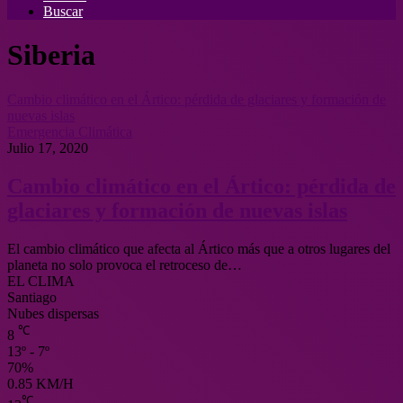
Buscar
Siberia
Cambio climático en el Ártico: pérdida de glaciares y formación de
nuevas islas
Emergencia Climática
Julio 17, 2020
Cambio climático en el Ártico: pérdida de
glaciares y formación de nuevas islas
El cambio climático que afecta al Ártico más que a otros lugares del
planeta no solo provoca el retroceso de…
EL CLIMA
Santiago
Nubes dispersas
℃
8
13º - 7º
70%
0.85 KM/H
℃