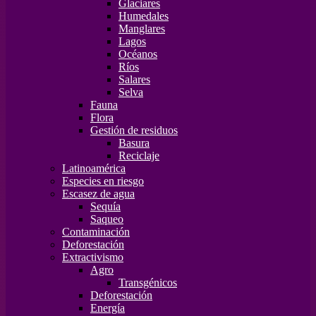
Glaciares
Humedales
Manglares
Lagos
Océanos
Ríos
Salares
Selva
Fauna
Flora
Gestión de residuos
Basura
Reciclaje
Latinoamérica
Especies en riesgo
Escasez de agua
Sequía
Saqueo
Contaminación
Deforestación
Extractivismo
Agro
Transgénicos
Deforestación
Energía