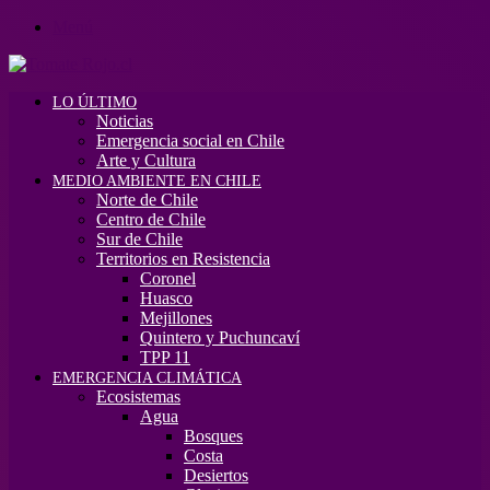
Menú
LO ÚLTIMO
Noticias
Emergencia social en Chile
Arte y Cultura
MEDIO AMBIENTE EN CHILE
Norte de Chile
Centro de Chile
Sur de Chile
Territorios en Resistencia
Coronel
Huasco
Mejillones
Quintero y Puchuncaví
TPP 11
EMERGENCIA CLIMÁTICA
Ecosistemas
Agua
Bosques
Costa
Desiertos