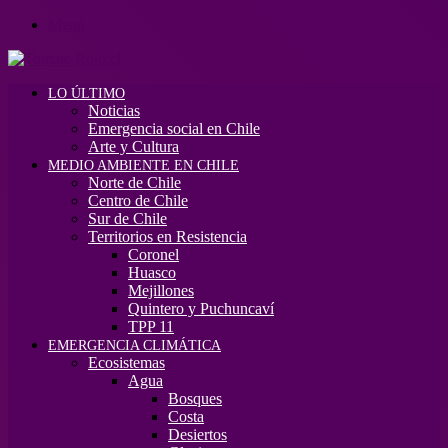
Menú
LO ÚLTIMO
Noticias
Emergencia social en Chile
Arte y Cultura
MEDIO AMBIENTE EN CHILE
Norte de Chile
Centro de Chile
Sur de Chile
Territorios en Resistencia
Coronel
Huasco
Mejillones
Quintero y Puchuncaví
TPP 11
EMERGENCIA CLIMÁTICA
Ecosistemas
Agua
Bosques
Costa
Desiertos