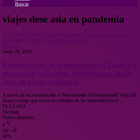
Buscar
viajes dese asia en pandemia
Exigen cierre de industrias en el Huasco y denuncian peligrosos
desembarcos desde Asia en plena pandemia
Noticias
Junio 29, 2020
Exigen cierre de industrias en el Huasco y
denuncian peligrosos desembarcos desde
Asia en plena pandemia
A través de un comunicado el Movimiento Socioambiental Valle del
Huasco exige que cesen los trabajos de las termoeléctrica y…
EL CLIMA
Santiago
Nubes dispersas
℃
9
14º - 8º
90%