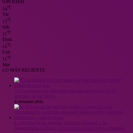
0.89 KM/H
℃
14
Vie
℃
13
Sáb
℃
11
Dom
℃
11
Lun
℃
11
Mar
LO MÁS RECIENTE
“Es la primera vez que riego con una manguera, profe”:
aprender de los brotes
4 semanas atrás
La defensa de las semillas vuelve a convocar a las
comunidades en Taller y Encuentro abierto sobre soberanía