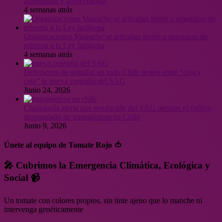
alimentaria y agroecología
4 semanas atrás
Organizaciones Mapuche se articulan frente a amenazas de
reforma a la Ley Indígena
4 semanas atrás
Defensores de semillas en todo Chile tienen entre “ceja y
ceja” la nueva consulta del SAG
Junio 24, 2026
Ciudadanía alerta que resolución del SAG permite el cultivo
desregulado de transgénicos en Chile
Junio 9, 2026
Únete al equipo de Tomate Rojo 🍅
🎤 Cubrimos la Emergencia Climática, Ecológica y
Social 📹
Un tomate con colores propios, sin tinte ajeno que lo manche ni
intervenga genéticamente