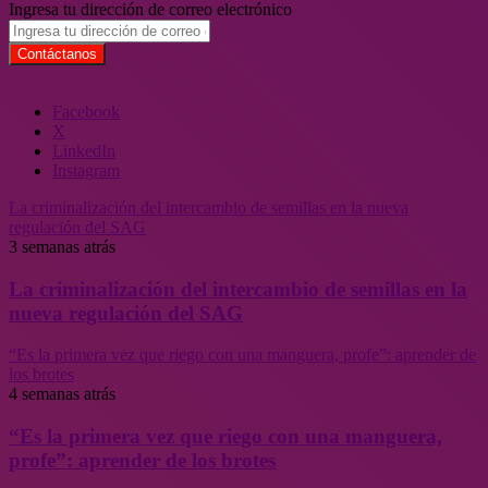
Ingresa tu dirección de correo electrónico
Facebook
X
LinkedIn
Instagram
La criminalización del intercambio de semillas en la nueva
regulación del SAG
3 semanas atrás
La criminalización del intercambio de semillas en la
nueva regulación del SAG
“Es la primera vez que riego con una manguera, profe”: aprender de
los brotes
4 semanas atrás
“Es la primera vez que riego con una manguera,
profe”: aprender de los brotes