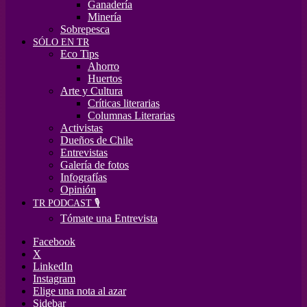
Ganadería
Minería
Sobrepesca
SÓLO EN TR
Eco Tips
Ahorro
Huertos
Arte y Cultura
Críticas literarias
Columnas Literarias
Activistas
Dueños de Chile
Entrevistas
Galería de fotos
Infografías
Opinión
TR PODCAST 🎙️
Tómate una Entrevista
Facebook
X
LinkedIn
Instagram
Elige una nota al azar
Sidebar