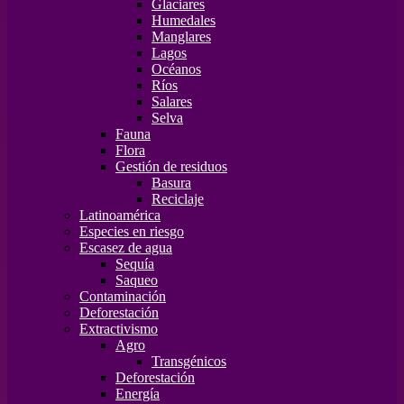
Glaciares
Humedales
Manglares
Lagos
Océanos
Ríos
Salares
Selva
Fauna
Flora
Gestión de residuos
Basura
Reciclaje
Latinoamérica
Especies en riesgo
Escasez de agua
Sequía
Saqueo
Contaminación
Deforestación
Extractivismo
Agro
Transgénicos
Deforestación
Energía