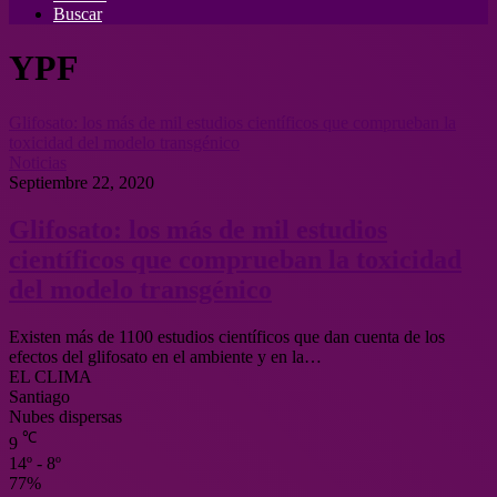
Buscar
YPF
Glifosato: los más de mil estudios científicos que comprueban la
toxicidad del modelo transgénico
Noticias
Septiembre 22, 2020
Glifosato: los más de mil estudios
científicos que comprueban la toxicidad
del modelo transgénico
Existen más de 1100 estudios científicos que dan cuenta de los
efectos del glifosato en el ambiente y en la…
EL CLIMA
Santiago
Nubes dispersas
℃
9
14º - 8º
77%