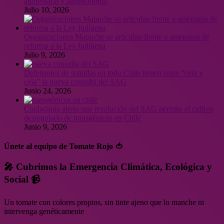
alimentaria y agroecología
Julio 10, 2026
Organizaciones Mapuche se articulan frente a amenazas de
reforma a la Ley Indígena
Julio 9, 2026
Defensores de semillas en todo Chile tienen entre “ceja y
ceja” la nueva consulta del SAG
Junio 24, 2026
Ciudadanía alerta que resolución del SAG permite el cultivo
desregulado de transgénicos en Chile
Junio 9, 2026
Únete al equipo de Tomate Rojo 🍅
🎤 Cubrimos la Emergencia Climática, Ecológica y
Social 📹
Un tomate con colores propios, sin tinte ajeno que lo manche ni
intervenga genéticamente