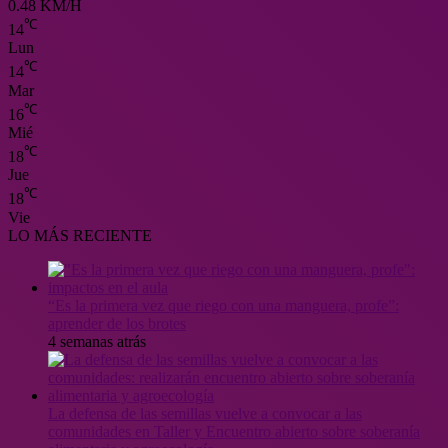
0.48 KM/H
℃
14
Lun
℃
14
Mar
℃
16
Mié
℃
18
Jue
℃
18
Vie
LO MÁS RECIENTE
“Es la primera vez que riego con una manguera, profe”:
aprender de los brotes
4 semanas atrás
La defensa de las semillas vuelve a convocar a las
comunidades en Taller y Encuentro abierto sobre soberanía