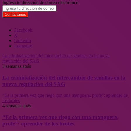
Ingresa tu dirección de correo electrónico
Facebook
X
LinkedIn
Instagram
La criminalización del intercambio de semillas en la nueva
regulación del SAG
3 semanas atrás
La criminalización del intercambio de semillas en la
nueva regulación del SAG
“Es la primera vez que riego con una manguera, profe”: aprender de
los brotes
4 semanas atrás
“Es la primera vez que riego con una manguera,
profe”: aprender de los brotes