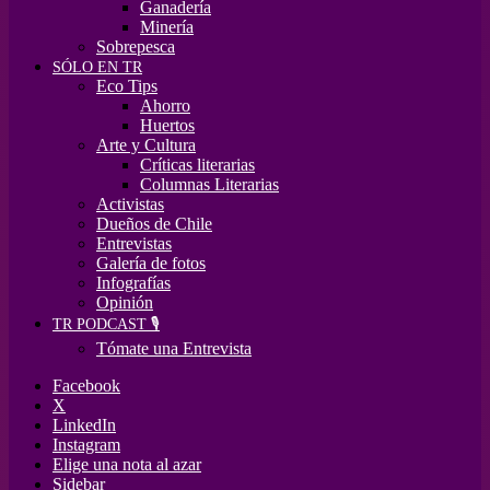
Ganadería
Minería
Sobrepesca
SÓLO EN TR
Eco Tips
Ahorro
Huertos
Arte y Cultura
Críticas literarias
Columnas Literarias
Activistas
Dueños de Chile
Entrevistas
Galería de fotos
Infografías
Opinión
TR PODCAST 🎙️
Tómate una Entrevista
Facebook
X
LinkedIn
Instagram
Elige una nota al azar
Sidebar