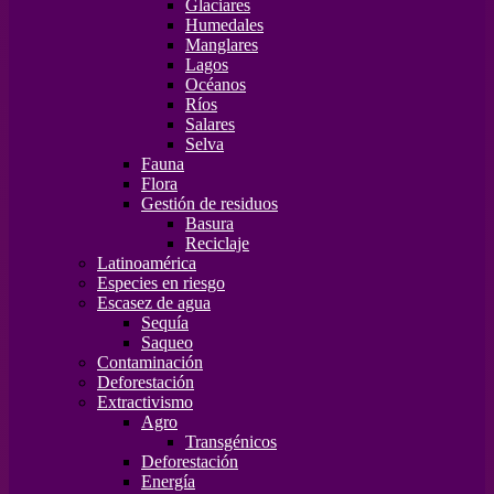
Glaciares
Humedales
Manglares
Lagos
Océanos
Ríos
Salares
Selva
Fauna
Flora
Gestión de residuos
Basura
Reciclaje
Latinoamérica
Especies en riesgo
Escasez de agua
Sequía
Saqueo
Contaminación
Deforestación
Extractivismo
Agro
Transgénicos
Deforestación
Energía