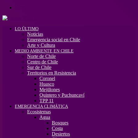
Menú
LO ÚLTIMO
Noticias
Emergencia social en Chile
Arte y Cultura
MEDIO AMBIENTE EN CHILE
Norte de Chile
Centro de Chile
Sur de Chile
Territorios en Resistencia
Coronel
Huasco
Mejillones
Quintero y Puchuncaví
TPP 11
EMERGENCIA CLIMÁTICA
Ecosistemas
Agua
Bosques
Costa
Desiertos