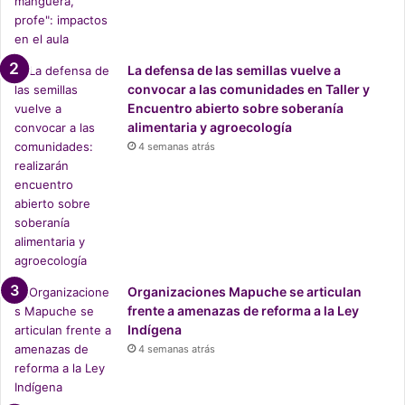
Trabajadoras sexuales y
normativa vigente
La defensa de las semillas vuelve a
Dentro de los marcos regulatorios de Chile no existe un
convocar a las comunidades en Taller y
delito asociado al ejercicio del trabajo sexual, pero sí el
Encuentro abierto sobre soberanía
código Sanitario sanciona que el trabajo sexual se realice
alimentaria y agroecología
en cualquier establecimiento o lugar público como un café
4 semanas atrás
o un cabaret. También el Estado niega que exista una
especie de relación laboral de las trabajadoras sexuales
con sus clientes, por tanto no tienen ningún
reconocimiento legal. La normativa vigente de salud
entrega la posibilidad para que las trabajadoras sexuales
puedan someterse a un control voluntario de salud sexual,
Organizaciones Mapuche se articulan
pero esto queda relegado al que muchas trabajadoras que
frente a amenazas de reforma a la Ley
ejercen este trabajo son extranjeras sin documentación
Indígena
vigente y los establecimientos de salud deben dar cuenta
4 semanas atrás
al Estado sobre la condición de residencia en el país de
estas trabajadoras.