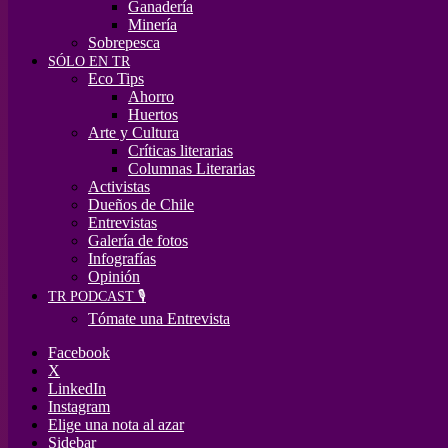
Ganadería
Minería
Sobrepesca
SÓLO EN TR
Eco Tips
Ahorro
Huertos
Arte y Cultura
Críticas literarias
Columnas Literarias
Activistas
Dueños de Chile
Entrevistas
Galería de fotos
Infografías
Opinión
TR PODCAST 🎙️
Tómate una Entrevista
Facebook
X
LinkedIn
Instagram
Elige una nota al azar
Sidebar