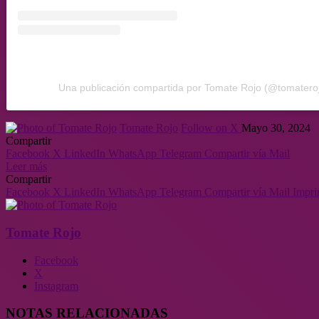
Una publicación compartida por Tomate Rojo (@tomateroj
Tomate Rojo
Follow on X
Mayo 30, 2024
Compartir
Facebook
X
LinkedIn
WhatsApp
Telegram
Compartir vía Mail
Leer más
Compartir
Facebook
X
LinkedIn
WhatsApp
Telegram
Compartir vía Mail
Impri
Tomate Rojo
Facebook
X
Instagram
NOTAS RELACIONADAS