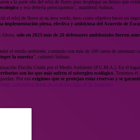
on a la parte alta del reloj de flores para desplegar un lienzo que evi
ecológico
y eso debería preocuparnos”, manifestó Salinas.
ctó el reloj de flores ni su área verde, tuvo como objetivo hacer un imp
na implementación plena, efectiva y ambiciosa del Acuerdo de Esc
ú Ahora,
sólo en 2023 más de 20 defensores ambientales fueron am
ender el medio ambiente, contando con más de 100 casos de asesinato 
teger la nuestra
”, culminó Salinas.
nización Placilla Unida por el Medio Ambiente (P.U.M.A.). En el lugar,
erritorios son los que más sufren el sobregiro ecológico
. Tenemos el 
s quedan. Por eso
exigimos que se protejan estas reservas y se garant
l poder corporativo detrás de la destrucción de la Amazonía