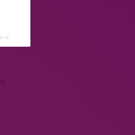
o.cl)
mir