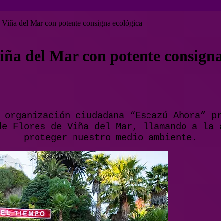
e Viña del Mar con potente consigna ecológica
Viña del Mar con potente consigna
 organización ciudadana “Escazú Ahora” p
de Flores de Viña del Mar, llamando a la 
proteger nuestro medio ambiente.