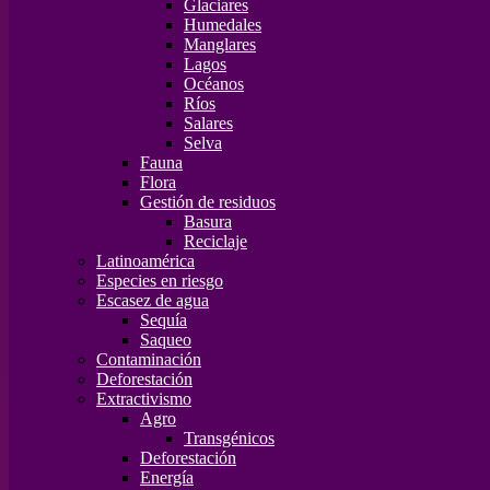
Glaciares
Humedales
Manglares
Lagos
Océanos
Ríos
Salares
Selva
Fauna
Flora
Gestión de residuos
Basura
Reciclaje
Latinoamérica
Especies en riesgo
Escasez de agua
Sequía
Saqueo
Contaminación
Deforestación
Extractivismo
Agro
Transgénicos
Deforestación
Energía