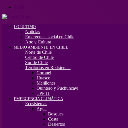
Menú
LO ÚLTIMO
Noticias
Emergencia social en Chile
Arte y Cultura
MEDIO AMBIENTE EN CHILE
Norte de Chile
Centro de Chile
Sur de Chile
Territorios en Resistencia
Coronel
Huasco
Mejillones
Quintero y Puchuncaví
TPP 11
EMERGENCIA CLIMÁTICA
Ecosistemas
Agua
Bosques
Costa
Desiertos