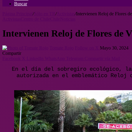
Buscar
Página Principal
/
Sólo en TR
/
Activistas
/
Intervienen Reloj de Flores d
Activistas
Centro de Chile
Chile
Noticias
Intervienen Reloj de Flores de 
Tomate Rojo
Follow on X
Mayo 30, 2024
Compartir
Facebook
X
LinkedIn
WhatsApp
Telegram
Compartir vía Mail
En el día del sobregiro ecológico, la
autorizada en el emblemático Reloj 