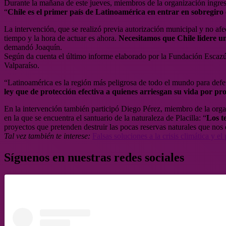
Durante la mañana de este jueves, miembros de la organización ingresar
“
Chile es el primer país de Latinoamérica en entrar en sobregiro 
La intervención, que se realizó previa autorización municipal y no afe
tiempo y la hora de actuar es ahora.
Necesitamos que Chile lidere u
demandó Joaquín.
Según da cuenta el último informe elaborado por la Fundación Escaz
Valparaíso.
“Latinoamérica es la región más peligrosa de todo el mundo para def
ley que de protección efectiva a quienes arriesgan su vida por pro
En la intervención también participó Diego Pérez, miembro de la orga
en la que se encuentra el santuario de la naturaleza de Placilla: “
Los t
proyectos que pretenden destruir las pocas reservas naturales que no
Tal vez también te interese:
Falsas soluciones a la crisis climática y e
Síguenos en nuestras redes sociales