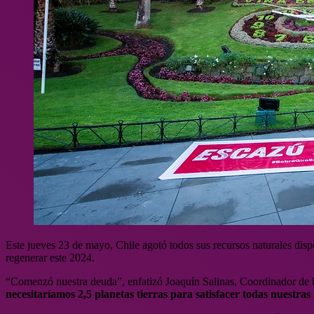
Este jueves 23 de mayo, Chile agotó todos sus recursos naturales disp
regenerar este 2024.
“Comenzó nuestra deuda”, enfatizó Joaquín Salinas, Coordinador de 
necesitaríamos 2,5 planetas tierras para satisfacer todas nuestras