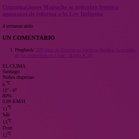
Organizaciones Mapuche se articulan frente a
amenazas de reforma a la Ley Indígena
4 semanas atrás
UN COMENTARIO
Pingback:
209 años de Teletón en paraísos fiscales: la evasión
de los superricos en Chile - Radio JGM
EL CLIMA
Santiago
Nubes dispersas
℃
6
11º - 6º
80%
0.89 KM/H
℃
11
Sáb
℃
13
Dom
℃
12