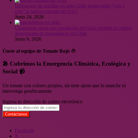
Defensores de semillas en todo Chile tienen entre “ceja y
ceja” la nueva consulta del SAG
Junio 24, 2026
Ciudadanía alerta que resolución del SAG permite el cultivo
desregulado de transgénicos en Chile
Junio 9, 2026
Únete al equipo de Tomate Rojo 🍅
🎤 Cubrimos la Emergencia Climática, Ecológica y
Social 📹
Un tomate con colores propios, sin tinte ajeno que lo manche ni
intervenga genéticamente
Ingresa tu dirección de correo electrónico
Facebook
X