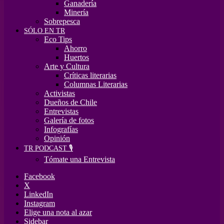
Ganadería
Minería
Sobrepesca
SÓLO EN TR
Eco Tips
Ahorro
Huertos
Arte y Cultura
Críticas literarias
Columnas Literarias
Activistas
Dueños de Chile
Entrevistas
Galería de fotos
Infografías
Opinión
TR PODCAST 🎙️
Tómate una Entrevista
Facebook
X
LinkedIn
Instagram
Elige una nota al azar
Sidebar