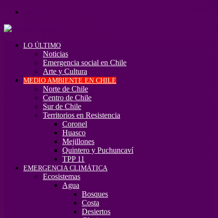
Menú
LO ÚLTIMO
Noticias
Emergencia social en Chile
Arte y Cultura
MEDIO AMBIENTE EN CHILE
Norte de Chile
Centro de Chile
Sur de Chile
Territorios en Resistencia
Coronel
Huasco
Mejillones
Quintero y Puchuncaví
TPP 11
EMERGENCIA CLIMÁTICA
Ecosistemas
Agua
Bosques
Costa
Desiertos