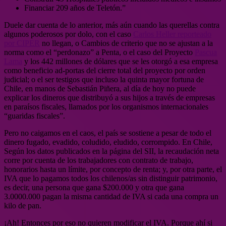
Financiar 209 años de Teletón.”
Duele dar cuenta de lo anterior, más aún cuando las querellas contra
algunos poderosos por dolo, con el caso
Carlos Heller reporteado
por CIPER
no llegan, o Cambios de criterio que no se ajustan a la
norma como el “perdonazo” a Penta, o el caso del Proyecto
Pascua
Lama
y los 442 millones de dólares que se les otorgó a esa empresa
como beneficio ad-portas del cierre total del proyecto por orden
judicial; o el ser testigos que incluso la quinta mayor fortuna de
Chile, en manos de Sebastián Piñera, al día de hoy no puede
explicar los dineros que distribuyó a sus hijos a través de empresas
en paraísos fiscales, llamados por los organismos internacionales
“guaridas fiscales”.
Pero no caigamos en el caos, el país se sostiene a pesar de todo el
dinero fugado, evadido, coludido, eludido, corrompido. En Chile,
Según los datos publicados en la página del SII, la recaudación neta
corre por cuenta de los trabajadores con contrato de trabajo,
honorarios hasta un límite, por concepto de renta; y, por otra parte, el
IVA que lo pagamos todos los chilenos/as sin distinguir patrimonio,
es decir, una persona que gana $200.000 y otra que gana
3.0000.000 pagan la misma cantidad de IVA si cada una compra un
kilo de pan.
¡Ah! Entonces por eso no quieren modificar el IVA. Porque ahí si