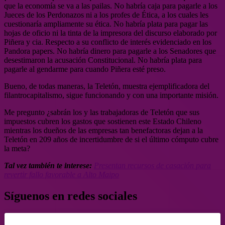
que la economía se va a las pailas. No habría caja para pagarle a los
Jueces de los Perdonazos ni a los profes de Ética, a los cuales les
cuestionaría ampliamente su ética. No habría plata para pagar las
hojas de oficio ni la tinta de la impresora del discurso elaborado por
Piñera y cia. Respecto a su conflicto de interés evidenciado en los
Pandora papers. No habría dinero para pagarle a los Senadores que
desestimaron la acusación Constitucional. No habría plata para
pagarle al gendarme para cuando Piñera esté preso.
Bueno, de todas maneras, la Teletón, muestra ejemplificadora del
filantrocapitalismo, sigue funcionando y con una importante misión.
Me pregunto ¿sabrán los y las trabajadoras de Teletón que sus
impuestos cubren los gastos que sostienen este Estado Chileno
mientras los dueños de las empresas tan benefactoras dejan a la
Teletón en 209 años de incertidumbre de si el último cómputo cubre
la meta?
Tal vez también te interese:
Presentan recursos de casación para
revertir fallo favorable a Alto Maipo
Síguenos en redes sociales