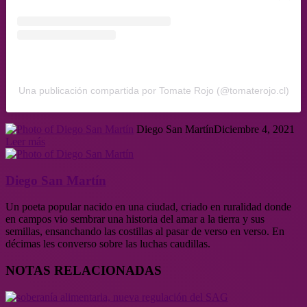
Una publicación compartida por Tomate Rojo (@tomaterojo.cl)
Diego San Martín
Diciembre 4, 2021
Leer más
Diego San Martín
Un poeta popular nacido en una ciudad, criado en ruralidad donde
en campos vio sembrar una historia del amar a la tierra y sus
semillas, ensanchando las costillas al pasar de verso en verso. En
décimas les converso sobre las luchas caudillas.
NOTAS RELACIONADAS