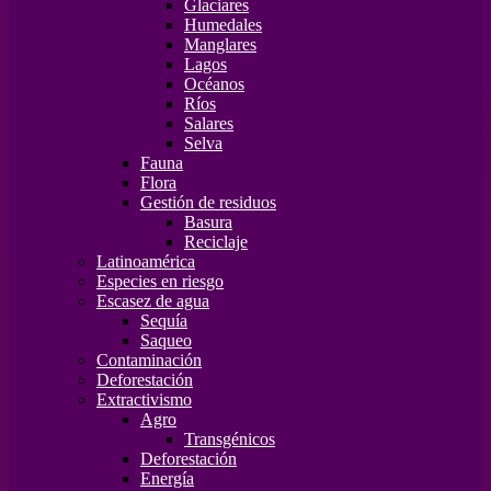
Glaciares
Humedales
Manglares
Lagos
Océanos
Ríos
Salares
Selva
Fauna
Flora
Gestión de residuos
Basura
Reciclaje
Latinoamérica
Especies en riesgo
Escasez de agua
Sequía
Saqueo
Contaminación
Deforestación
Extractivismo
Agro
Transgénicos
Deforestación
Energía