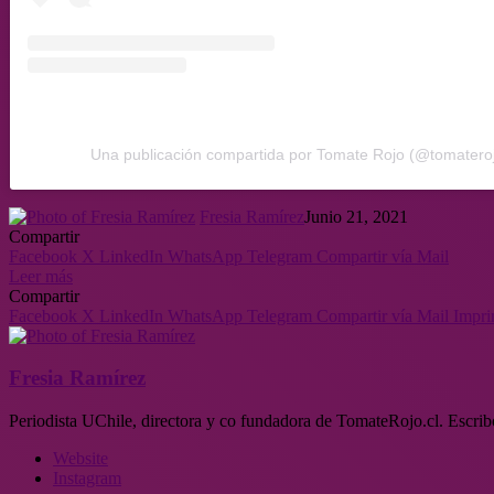
Una publicación compartida por Tomate Rojo (@tomateroj
Fresia Ramírez
Junio 21, 2021
Compartir
Facebook
X
LinkedIn
WhatsApp
Telegram
Compartir vía Mail
Leer más
Compartir
Facebook
X
LinkedIn
WhatsApp
Telegram
Compartir vía Mail
Impri
Fresia Ramírez
Periodista UChile, directora y co fundadora de TomateRojo.cl. Escrib
Website
Instagram