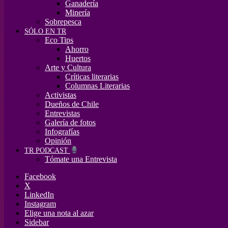
Ganadería
Minería
Sobrepesca
SÓLO EN TR
Eco Tips
Ahorro
Huertos
Arte y Cultura
Críticas literarias
Columnas Literarias
Activistas
Dueños de Chile
Entrevistas
Galería de fotos
Infografías
Opinión
TR PODCAST
Tómate una Entrevista
Facebook
X
LinkedIn
Instagram
Elige una nota al azar
Sidebar