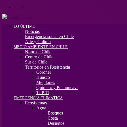
Menú
LO ÚLTIMO
Noticias
Emergencia social en Chile
Arte y Cultura
MEDIO AMBIENTE EN CHILE
Norte de Chile
Centro de Chile
Sur de Chile
Territorios en Resistencia
Coronel
Huasco
Mejillones
Quintero y Puchuncaví
TPP 11
EMERGENCIA CLIMÁTICA
Ecosistemas
Agua
Bosques
Costa
Desiertos