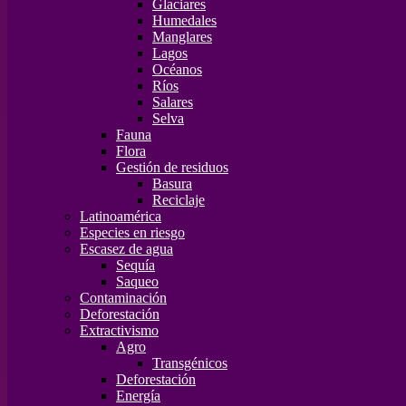
Glaciares
Humedales
Manglares
Lagos
Océanos
Ríos
Salares
Selva
Fauna
Flora
Gestión de residuos
Basura
Reciclaje
Latinoamérica
Especies en riesgo
Escasez de agua
Sequía
Saqueo
Contaminación
Deforestación
Extractivismo
Agro
Transgénicos
Deforestación
Energía