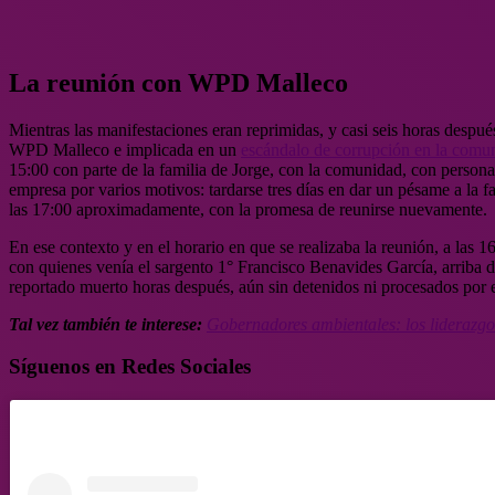
La reunión con WPD Malleco
Mientras las manifestaciones eran reprimidas, y casi seis horas después 
WPD Malleco e implicada en un
escándalo de corrupción en la comu
15:00 con parte de la familia de Jorge, con la comunidad, con persona
empresa por varios motivos: tardarse tres días en dar un pésame a la f
las 17:00 aproximadamente, con la promesa de reunirse nuevamente.
En ese contexto y en el horario en que se realizaba la reunión, a las 
con quienes venía el sargento 1° Francisco Benavides García, arriba
reportado muerto horas después, aún sin detenidos ni procesados por e
Tal vez también te interese:
Gobernadores ambientales: los liderazgos
Síguenos en Redes Sociales