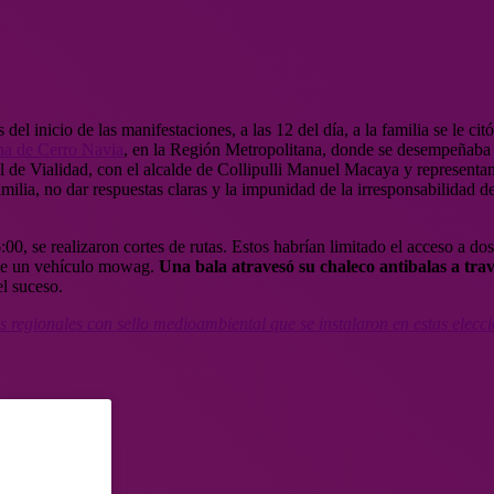
del inicio de las manifestaciones, a las 12 del día, a la familia se le ci
na de Cerro Navia
, en la Región Metropolitana, donde se desempeñaba c
l de Vialidad, con el alcalde de Collipulli Manuel Macaya y representa
amilia, no dar respuestas claras y la impunidad de la irresponsabilidad 
16:00, se realizaron cortes de rutas. Estos habrían limitado el acceso a
 de un vehículo mowag.
Una bala atravesó su chaleco antibalas a trav
l suceso.
 regionales con sello medioambiental que se instalaron en estas elecc