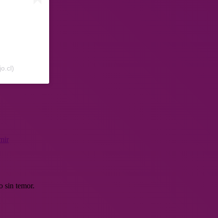
o.cl)
mir
o sin temor.