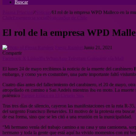
Buscar
Página Principal
/
Noticias
/
El rol de la empresa WPD Malleco en la mue
Chile
Emergencia social
Noticias
Sur de Chile
El rol de la empresa WPD Mallec
Fresia Ramírez
Junio 21, 2021
Compartir
Facebook
X
LinkedIn
WhatsApp
Telegram
Compartir vía Mail
El lunes 24 de mayo recibimos la noticia de la muerte del carabinero
embargo, y como ya es costumbre, una parte importante faltó vislumbra
Cuatro días antes del fallecimiento del carabinero, el 20 de mayo, otra
atropellado en camino a San Andrés mientras iba en moto. La muerte 
polémico
Parque Eólico en El Ciruelo Sur
.
Tras tres días de silencio, cayeron las manifestaciones en la ruta R-
del sargento Francisco Benavides. El motivo de la protesta era buscar
de esa forma, sino que se les citó a una reunión en la municipalidad.
“Mi hermano venía del trabajo camino a su casa y una camioneta, sorp
hermano y toda la gente que está aquí ha vivido momentos con mi her