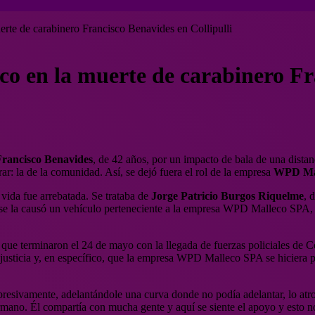
rte de carabinero Francisco Benavides en Collipulli
o en la muerte de carabinero Fra
Francisco Benavides
, de 42 años, por un impacto de bala de una distan
r: la de la comunidad. Así, se dejó fuera el rol de la empresa
WPD Ma
 vida fue arrebatada. Se trataba de
Jorge Patricio Burgos Riquelme
, 
se la causó un vehículo perteneciente a la empresa WPD Malleco SPA, c
35, que terminaron el 24 de mayo con la llegada de fuerzas policiales 
 justicia y, en específico, que la empresa WPD Malleco SPA se hiciera pr
resivamente, adelantándole una curva donde no podía adelantar, lo atro
mano. Él compartía con mucha gente y aquí se siente el apoyo y esto n