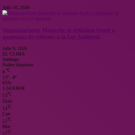
Julio 10, 2026
Organizaciones Mapuche se articulan frente a
amenazas de reforma a la Ley Indígena
Julio 9, 2026
EL CLIMA
Santiago
Nubes dispersas
℃
8
13º - 8º
65%
1.34 KM/H
℃
13
Dom
℃
14
Lun
℃
12
Mar
℃
17