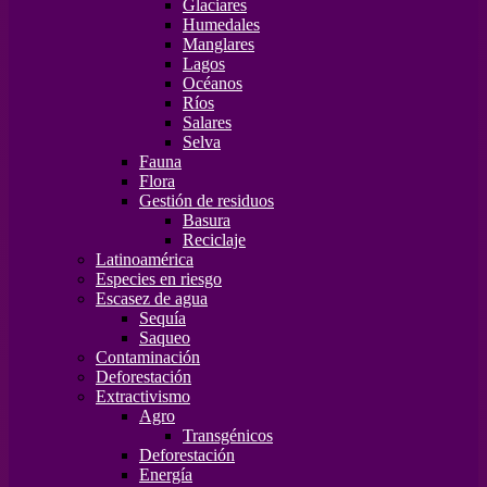
Glaciares
Humedales
Manglares
Lagos
Océanos
Ríos
Salares
Selva
Fauna
Flora
Gestión de residuos
Basura
Reciclaje
Latinoamérica
Especies en riesgo
Escasez de agua
Sequía
Saqueo
Contaminación
Deforestación
Extractivismo
Agro
Transgénicos
Deforestación
Energía