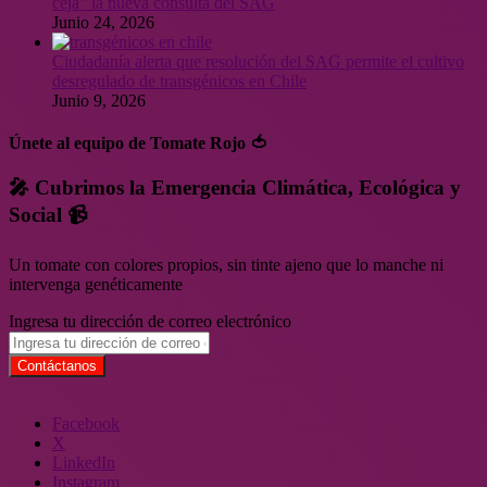
ceja” la nueva consulta del SAG
Junio 24, 2026
Ciudadanía alerta que resolución del SAG permite el cultivo
desregulado de transgénicos en Chile
Junio 9, 2026
Únete al equipo de Tomate Rojo 🍅
🎤 Cubrimos la Emergencia Climática, Ecológica y
Social 📹
Un tomate con colores propios, sin tinte ajeno que lo manche ni
intervenga genéticamente
Ingresa tu dirección de correo electrónico
Facebook
X
LinkedIn
Instagram